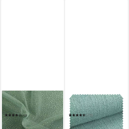
MADDMA
NOVELY®
Stoff Tüll mit Glitzer Fasching
Stoff exquisit DECORETTO -
Kostümstoff 1 x 1,5 m
Polsterstoff im Naturfaser
Meterware
Look
(4)
(13)
6,54 €
7,99 €
(4,36 €/ 1 qm)
(7,99 €/ 1 m)