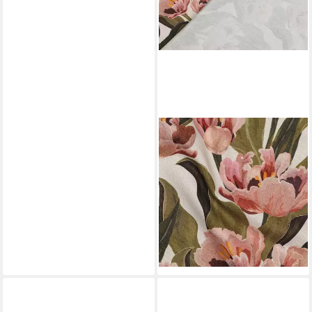
MADDMA
Stoff Canvas Digital Flowers
ab 0,5m x 138cm
Baumwollstoff Meterware,
Blumen 1
8,83 €
(12,80 €/ 1 qm)
lieferbar - in 4-5 Werktagen bei dir