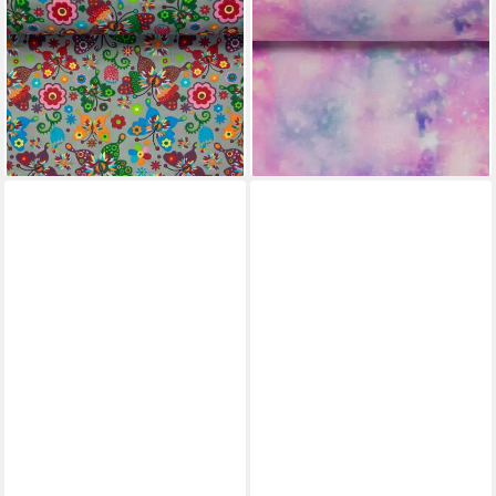
Stoff Baumwollstoff
Stoff Baumwollstoff Einhorn
Frühlingszauber 1/2
Galaxie 1/2 Meterware 147cm
Meterware, 160 cm Breite
breit Sommer
8,00 €
Kinder
(10,81 €/ 1 qm)
3,94 €
lieferbar - in 4-5 Werktagen bei dir
(4,93 €/ 1 qm)
lieferbar - in 4-5 Werktagen bei dir