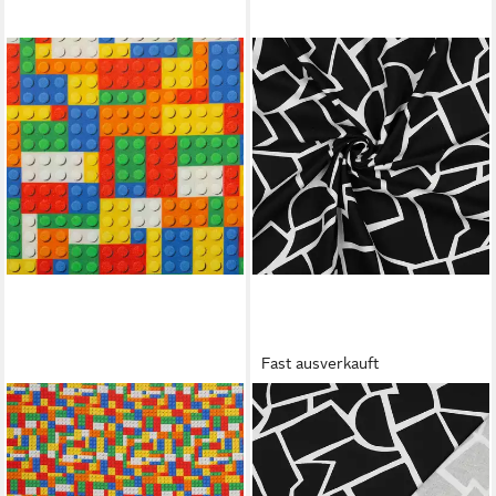
Fast ausverkauft
LARISSASTOFFE
MADDMA
Stoff Kinderstoffe
Stoff 0,5m bedruckter
Baumwollstoff Meterware
Canvas-Stoff Baumwollstoff
Swafing Klemmbausteine
Meterware, Motivwahl,