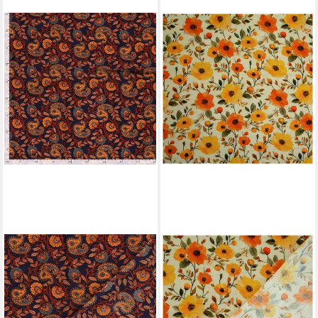
MADDMA
MADDMA
Stoff Baumwoll Voile Stoff
Stoff Musselin Stoff Flower
Paisley Muster Nachtblau
Double Gauze Baumwolle 1/2
Meterware Sommer Stoff
Meterware 130 cm, Blumen 3
11,02 €
7,58 €