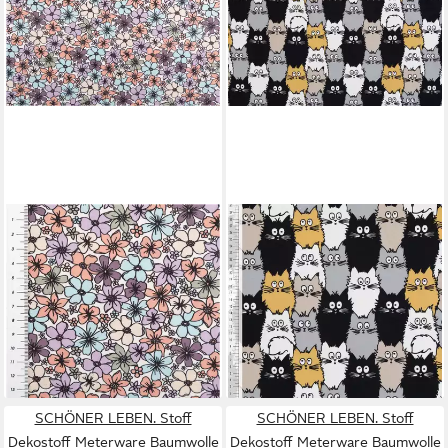
SCHÖNER LEBEN.
MADDMA
Stoff Baumwollstoff
Stoff Baumwollstoff Katzen
Meterware Popeline Stoff
Skandi-Design 1/2 Meterware
Blüten wollweiß bunt 145cm,
147cm breit
8,00 €
allergikergeeignet
(10,81 €/ 1 qm)
9,95 €
lieferbar - in 4-5 Werktagen bei dir
(9,95 €/ 1 m)
lieferbar - in 4-5 Werktagen bei dir
SCHÖNER LEBEN. Stoff
SCHÖNER LEBEN. Stoff
Dekostoff Meterware Baumwolle
Dekostoff Meterware Baumwolle