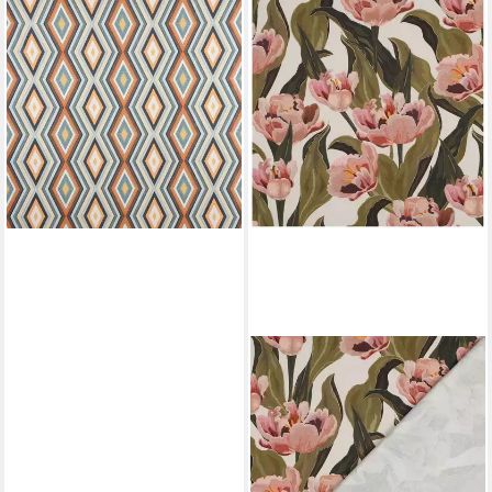
SCHÖNER LEBEN.
Stoff Dekostoffgeometrisch
Meterware Clarke & Clarke
Ethno creme bunt 138cm
20,95 €
(20,95 €/ 1 m)
lieferbar - in 4-5 Werktagen bei dir