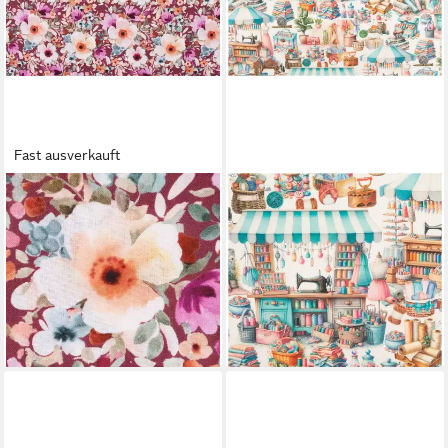
Fast ausverkauft
SCHÖNER LEBEN.
SCHÖNER LEBEN.
Stoff Baumwollstoff
Stoff Baumwollstoff
Meterware Popeline
Meterware Dekostoff Digital
Digitaldruck Blumen rot bunt
Stoffmarkt weiß bunt 1,40m,
140cm, allergikergeeignet
allergikergeeignet
10,95 €
16,95 €
(10,95 €/ 1 m)
(16,95 €/ 1 m)
lieferbar - in 4-5 Werktagen bei dir
lieferbar - in 4-5 Werktagen bei dir