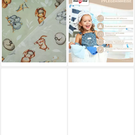
MADDMA
MADDMA
Stoff Baumwollstoff Outback
Stoff 0,5m Baumwollstoff
Friends Kira & Koko 1/2
BeHappy Motiv Flowerpower
Meterware, 160 cm breit
Halbmeterware 150cm breit,
3,94 €
Motiv 10
(4,93 €/ 1 qm)
5,71 €
lieferbar - in 4-5 Werktagen bei dir
(7,61 €/ 1 qm)
lieferbar - in 4-5 Werktagen bei dir
+3