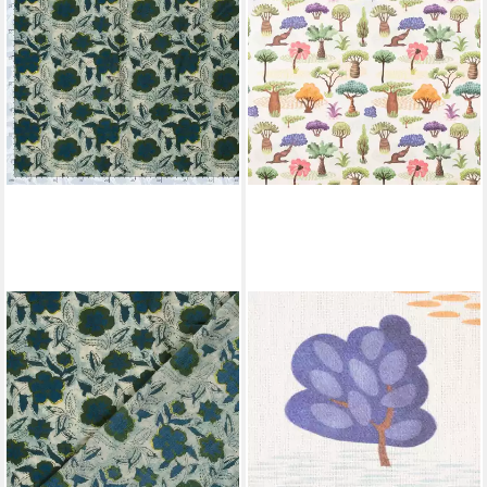
MADDMA
SCHÖNER LEBEN.
Stoff Baumwoll Voile Stoff
Stoff Dekostoff Meterware
Blumen Muster Blau Oliv Grün
Baumwollstoff Selma2
Meterware Sommer
Fantasie Bäume ecru bunt,
10,91 €
Digitaldruck
(7,52 €/ 1 qm)
12,95 €
lieferbar - in 4-5 Werktagen bei dir
(12,95 €/ 1 m)
lieferbar - in 4-5 Werktagen bei dir