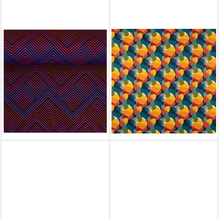
MADDMA
SCHÖNER LEBEN.
Stoff Canvas-Stoff Abby
Stoff Baumwollstoff
Zickzack-Muster 1/2
Meterware Dekostoff Sixties
Meterware 150cm breit,
Retro Formen bunt 1,60m
9,95 €
Muster 1
(9,95 €/ 1 m)
10,29 €
lieferbar - in 4-5 Werktagen bei dir
(13,72 €/ 1 qm)
lieferbar - in 4-5 Werktagen bei dir