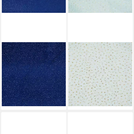
SCHÖNER LEBEN.
SCHÖNER LEBEN.
Stoff Samtstoff Meterware
Stoff Tüllstoff Meterware mit
Stretchsamt Glitzer blau
Glitzer Glitzertüll in
silberfarbig 150cm, mit
verschiedenen 1,50m, mit
Metallic-Effekt
Metallic-Effekt
22,95 €
5,95 €
(22,95 €/ 1 m)
(5,95 €/ 1 m)
lieferbar - in 3-4 Werktagen bei dir
lieferbar - in 3-4 Werktagen bei dir
+4