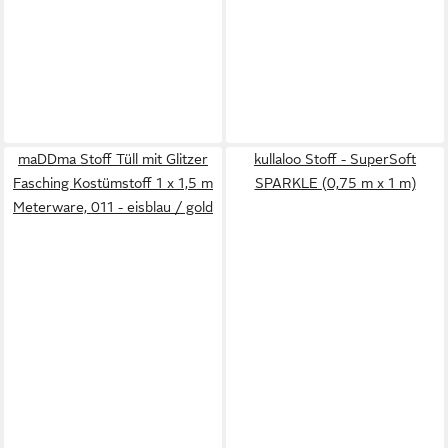
maDDma Stoff Tüll mit Glitzer
kullaloo Stoff - SuperSoft
Fasching Kostümstoff 1 x 1,5 m
SPARKLE (0,75 m x 1 m)
Meterware, 011 - eisblau / gold