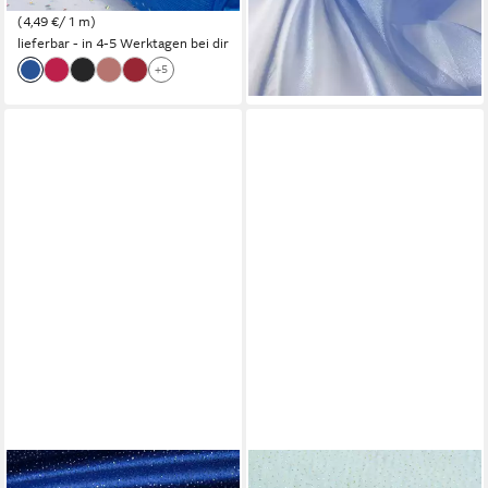
4,49 €
lieferbar - in 3-4 Werktagen bei dir
(4,49 €/ 1 m)
+18
lieferbar - in 4-5 Werktagen bei dir
+5