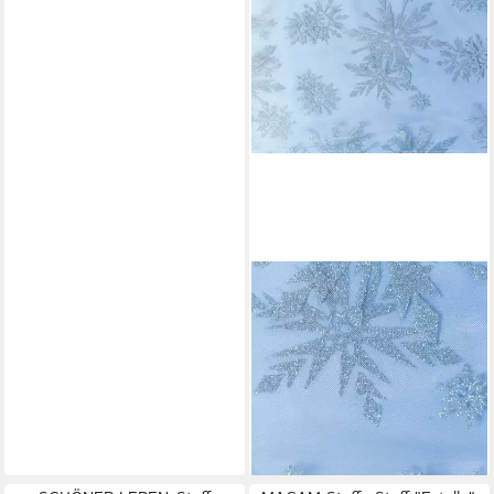
SCHÖNER LEBEN.
Stoff Tüllstoff Meterware
Farbverlauf Glitzerkristalle
blau lila 1,55m, mit Metallic-
Effekt
10,95 €
(10,95 €/ 1 m)
lieferbar - in 3-4 Werktagen bei dir