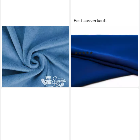
Fast ausverkauft
KULLALOO
EVENT KAUF
Stoff -
Stoff Chiffon Meterware,
11,98 €
Breite 150 cm
(11,98 €/ 1 qm)
(1)
lieferbar - in 2-3 Werktagen bei dir
3,59 €
(2,39 €/ 1 qm)
+29
lieferbar - in 3-4 Werktagen bei dir
+25