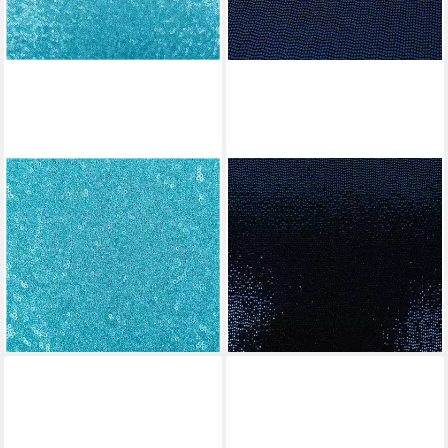
SCHÖNER LEBEN.
SCHÖNER LEBEN.
Stoff Pailettenstoff
Stoff Bekleidungsstoff
Meterware Mini Pailetten
Meterware Stretch Lurex
türkis dehnbar 130cm,
Pailletten schwarz blau 1,45m,
reflektierend
mit Metallic-Effekt
19,95 €
19,95 €
(19,95 €/ 1 m)
(19,95 €/ 1 m)
lieferbar - in 3-4 Werktagen bei dir
lieferbar - in 3-4 Werktagen bei dir