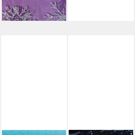
10,95 €
(10,95 €/ 1 m)
lieferbar - in 3-4 Werktagen bei dir