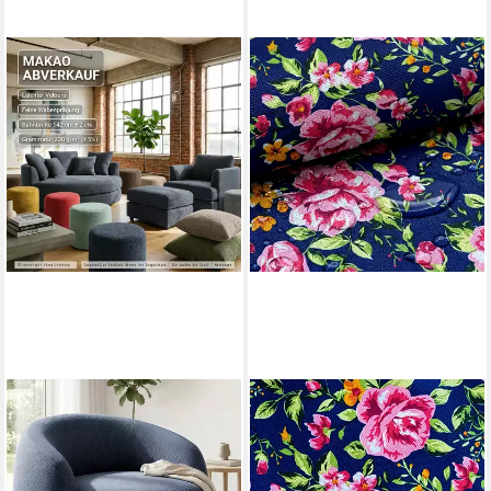
NOVELY®
NOVELY®
Stoff MAKAO Abverkauf,
Stoff OXFORD 210D D14
Leichter Velours-Möbelstoff
Rosen Dunkelblau Printstoff
Feine Wabenprägung 1lfm,
Outdoor, Wasserabweisend,