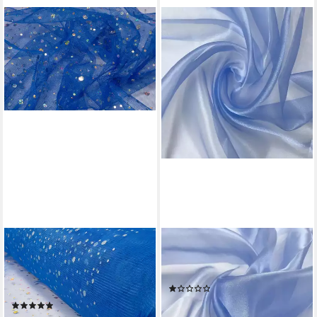
JIREX TRADING COMPANY
EVENT KAUF
Stoff Tüll Stoff Pailletten Tütü
Stoff Organza Crystal Stoff
Meterware 155 cm breit
Meterware, Breite 150 cm
(1)
schimmern Dekostoff
1,89 €
(1)
(1,26 €/ 1 qm)