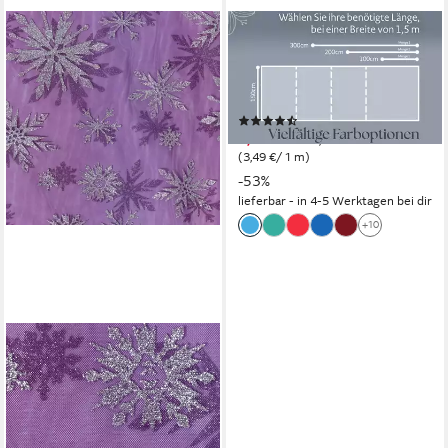
JIREX TRADING COMPANY
Stoff Chiffon Meterware
150cm .br Dekoration
Bekleidung Abendmode
(3)
3,49 €
UVP
7,49 €
(3,49 €/ 1 m)
-53%
lieferbar - in 4-5 Werktagen bei dir
+10
SCHÖNER LEBEN.
Stoff Tüllstoff Meterware
Farbverlauf Glitzerkristalle
pink blau 1,55m, mit Metallic-
Effekt