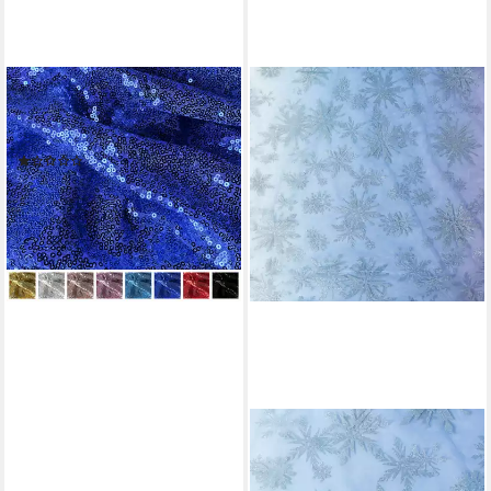
EVENT KAUF
Stoff Paillettenstoff
Meterware, Breite 150 cm
(1)
9,90 €
(6,60 €/ 1 qm)
lieferbar - in 3-4 Werktagen bei dir