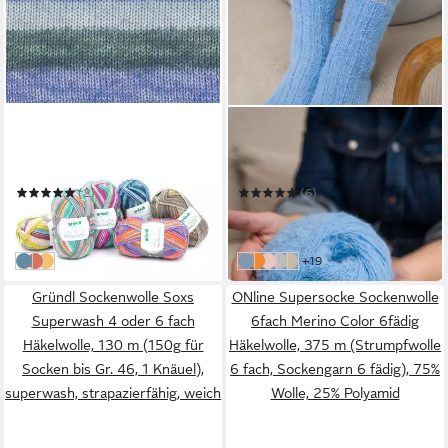
GRÜNDL
LANA GROSSA
Häkelwolle Wolle Hot Socks
Häkelwolle Meilenweit 100 g
Madena Sockenwolle 4fädig
COSY SOCKS
zum Stricken und Häkeln
(2)
(6)
7,45 €
9,95 €
(74,50 €/ 1 kg)
(99,50 €/ 1 kg)
leider ausverkauft
in 4-5 Werktagen bei dir
weitere Farben:
+19
08
03
06
0004 - Hellblau
0020 - Orange
0001 - Rosa
0008 - Hellgrau
0009 - Beige
Gründl Sockenwolle Soxs
ONline Supersocke Sockenwolle
Superwash 4 oder 6 fach
6fach Merino Color 6fädig
Häkelwolle, 130 m (150g für
Häkelwolle, 375 m (Strumpfwolle
Socken bis Gr. 46, 1 Knäuel),
6 fach, Sockengarn 6 fädig), 75%
superwash, strapazierfähig, weich
Wolle, 25% Polyamid