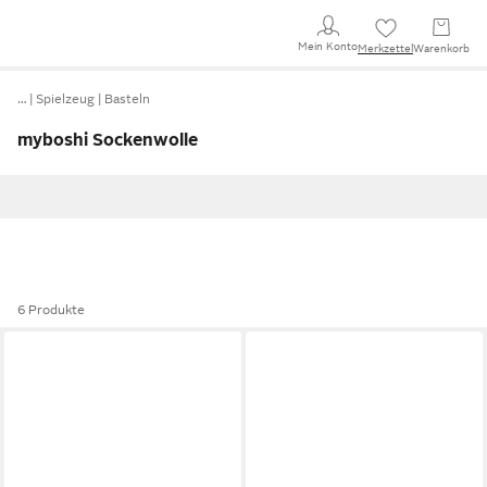
Mein Konto
Merkzettel
Warenkorb
…
Spielzeug
Basteln
myboshi Sockenwolle
6 Produkte