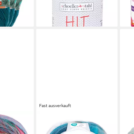
(69,5
en bei dir
liefe
Fast ausverkauft
GRÜNDL
LANA
e, 300 m
Wolle Mirabella Farbverlaufsgarn mit
CONF
Anleitung Häkelwolle, 550,00 m
(fin