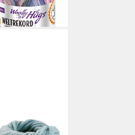
0 €/ 1 kg)
rbar - in 3-4 Werktagen bei dir
+1
 GROSSA
ETTI UNI Häkelwolle, 50 m
gerdickes Merino-Dochtgarn),