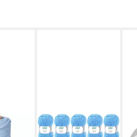
GRÜNDL
LANA
100 m Farbe
Wolle Lisa Premium Uni im 10x50g
SOFT
rn für Boho
Wollpaket zum Handarbeiten
(weic