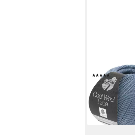
LANA GROSSA
Cool Wool Lace Häkel
(2)
6,50 €
(130,00 €/ 1 kg)
lieferbar - in 3-4 Werktag
+32