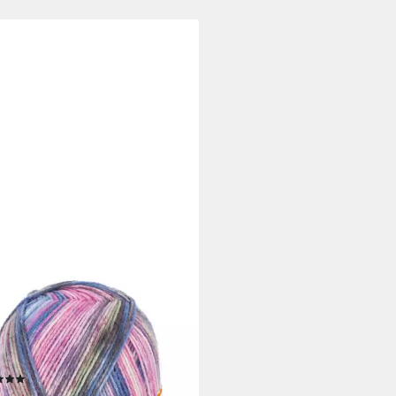
LLY HUGS
lly Hugs WELTREKORD
enwolle 4-fach 100 g
lwolle, 420 m (Offizielles Woolly
 Weltrekord-Sockengarn), 100 g
(2)
 €