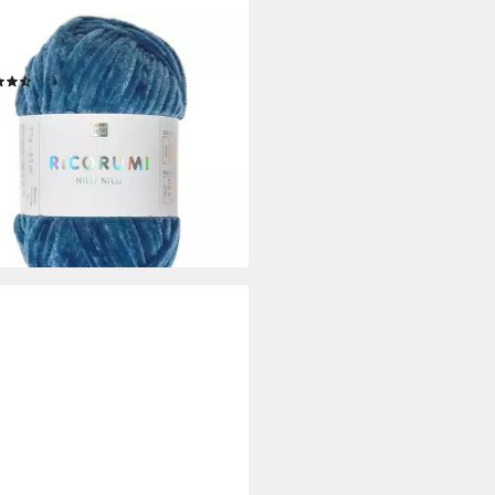
umi Nilli Nilli Häkelwolle, 65 m
(5)
 €
0 €/ 1 kg)
rbar - in 3-4 Werktagen bei dir
+25