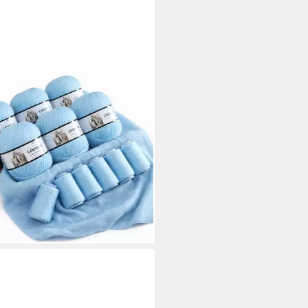
IRO
 Kaschmirgarn 6x50g 300g
aweich warm Luxus Wolle
lwolle
9 €
63 €/ 1.000 g)
rbar in 3 Wochen
+25