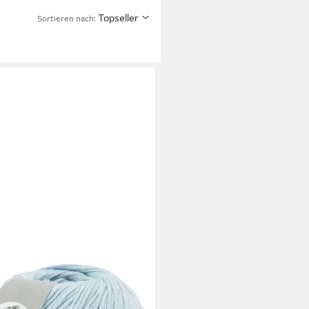
Topseller
Sortieren nach:
 GROSSA
 COTTON Häkelwolle, 140 m
hes, vielseitiges Garn für