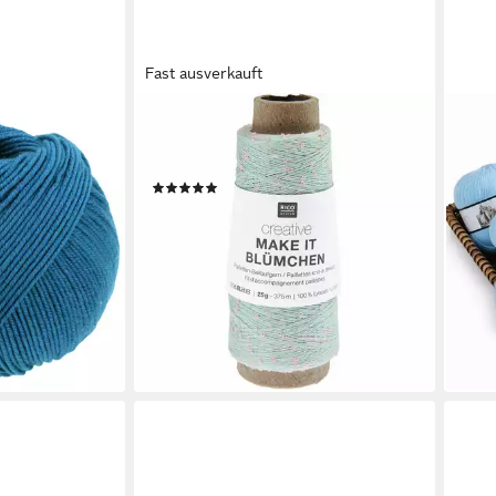
Fast ausverkauft
RICO
NOM
le, 160 m
Creative make it Blümchen
100%
einer
Häkelwolle, 375 m
ultr
(6)
g weich und
Häke
3,95 €
49,9
(158,00 €/ 1 kg)
(166,
lieferbar - in 3-4 Werktagen bei dir
liefe
+8
en bei dir
1