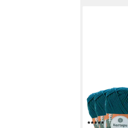
MADDMA
5 x 100g Strickwolle 
Polyacryl-Wolle Anti Pi
Häkelwolle, 800 m (Sp
K1467 petrol
(6)
15,96 €