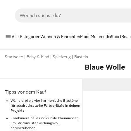
Alle Kategorien
Wohnen & Einrichten
Mode
Multimedia
Sport
Beau
Startseite
Baby & Kind
Spielzeug
Basteln
Blaue Wolle
Tipps vor dem Kauf
Wähle drei bis vier harmonische Blautöne
für ausdrucksstarke Farbverläufe in deinen
Projekten.
Kombiniere helle und dunkle Blaunuancen,
um Strickmuster wirkungsvoll
hervorzuheben.