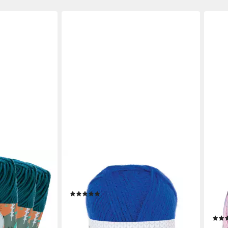
SCHOELLER + STAHL
WOO
Kartopu NO:1
Hit Häkelwolle, 135 m, preiswertes
Woo
lling Effekt
Standardgarn
Sock
(4)
arpaket),
Häke
1,75 €
Hugs
lieferbar - in 6-7 Werktagen bei dir
+31
6,95