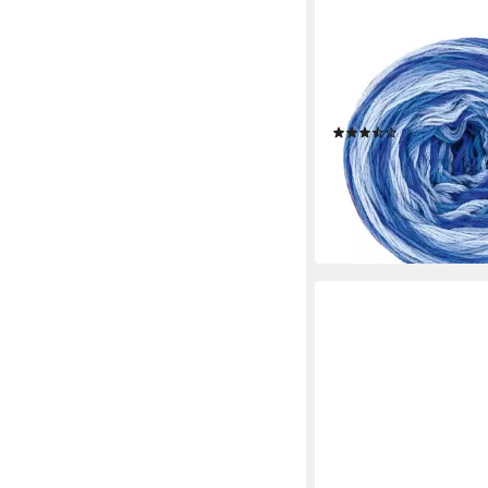
SCHOELLER + STAHL
Tropic Cotton Häkelwo
angenehmes Tragegefü
strapazierfähig
(5)
8,95 €
UVP
9,95 €
-10%
lieferbar - in 6-7 Werktag
+5