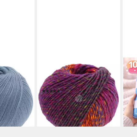
LANA GROSSA
NOM
wolle, 400 m
COLORS FOR YOU Häkelwolle, 90 m
10er
(voluminöses Dochtgarn mit
Woll
Farbverlauf), 50 g
Häke
(24)
50 g
en bei dir
ab 3,50 €
26,4
(70,00 €/ 1 kg)
(52,9
lieferbar - in 3-4 Werktagen bei dir
liefe
+9