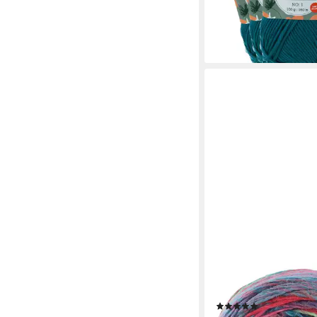
(31,92 €/ 1 kg)
lieferbar - in 3-4 Werktag
+34
LANA GROSSA
Colorissimo Häkelwoll
(5)