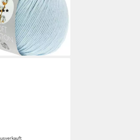
sten Tragekomfort), 50 g
(21)
 €
0 €/ 1 kg)
rbar - in 3-4 Werktagen bei dir
+42
ausverkauft