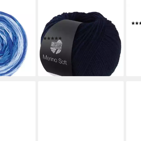
LANA GROSSA
RICO
lle, 600 m,
MERINO SOFT Wolle Häkelwolle,
Ricor
hl, sehr
125 m (Weiches Mischgarn aus
1,95
Merinowolle und Mikrofaser), 50 g
(78,0
(7)
liefe
3,95 €
(79,00 €/ 1 kg)
lieferbar - in 3-4 Werktagen bei dir
en bei dir
+14