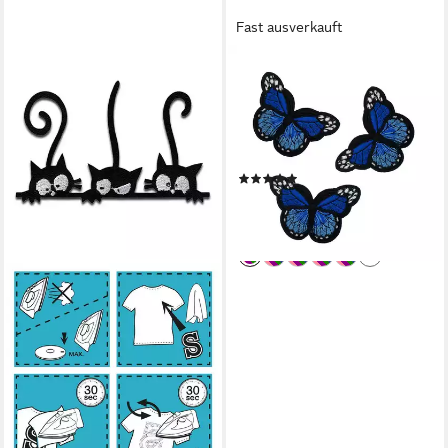
Fast ausverkauft
MADDMA
Aufnäher 3 Schmetterling
Aufbügler, Applikation,
48x70mm, freie Farbwahl,
saphirblau
(2)
3,90 €
(1,30 €/ 1 Stk)
lieferbar - in 2-3 Werktagen bei dir
+2