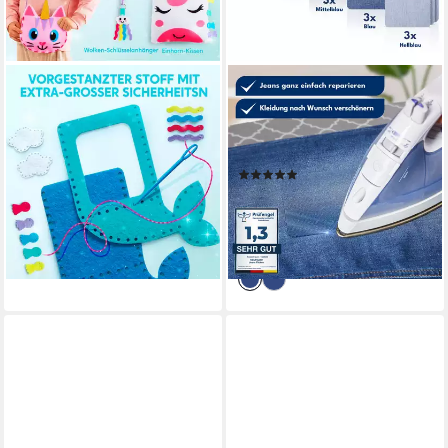
KLEVER KITS
NEUFELD
Aufnäher Klever Kits Nähset
Aufnäher Jeansflicken zum
für Kinder ab 6,7,8,9,10+
Aufbügeln I 15 Stück I 5
Jahre, (7-tlg)
Farben I Bügelflicken
(1)
12,99 €
UVP
20,99 €
8,99 €
UVP
12,99 €
-38%
(0,60 €/ 1 Stk)
lieferbar - in 3-4 Werktagen bei dir
-31%
lieferbar - in 2-3 Werktagen bei dir