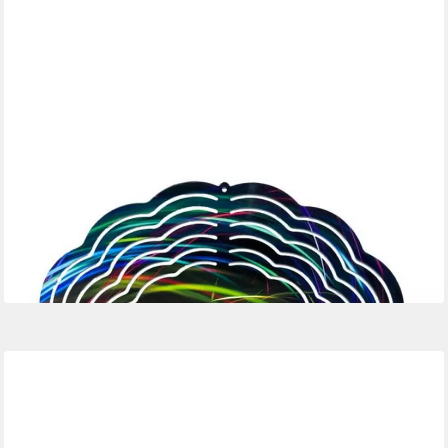
LADREAS
Windspiel Edelstahl 3D Windspiel Windspinner 20cm Modern
Abstrakt Bunt WI28
16,99 €
lieferbar - in 3-4 Werktagen bei dir