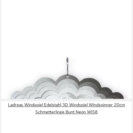
COLOURLIVING
Windspiel Windspiel Metall 3D Blume Edelstahl Windspiele
hängend mit Glaskugel (1x Windspiel), inklusive Aufhängung,
farbige Glaskugel
14,99 €
lieferbar - in 3-4 Werktagen bei dir
Ladreas Windspiel Edelstahl 3D Windspiel Windspinner 20cm
Schmetterlinge Bunt Neon WI58