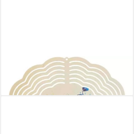
LADREAS
Windspiel Edelstahl 3D Windspiel Windspinner 20cm Bike
Aquarell 2 WI261
16,99 €
lieferbar - in 3-4 Werktagen bei dir