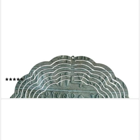
LADREAS
Windspiel Edelstahl 3D Windspiel Windspinner 20cm Ägyptische
Hieroglyphen WI15
(1)
16,99 €
lieferbar - in 3-4 Werktagen bei dir