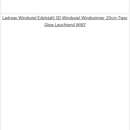
Ladreas Windspiel Edelstahl 3D Windspiel Windspinner 20cm Tiger
Glow Leuchtend WI87