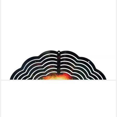
LADREAS
Windspiel Edelstahl 3D Windspiel Windspinner 20cm Fantasie
Wald WI31
16,99 €
lieferbar - in 3-4 Werktagen bei dir