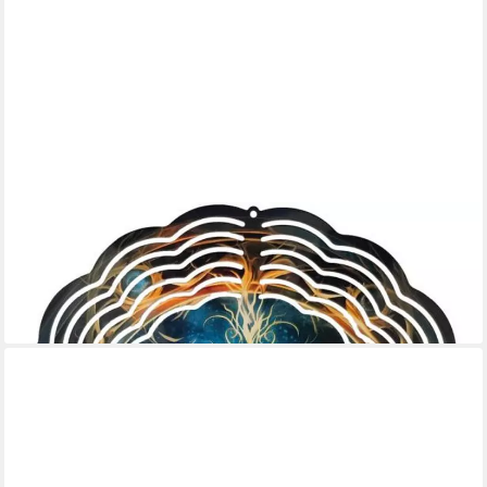
LADREAS
Windspiel Edelstahl 3D Windspiel Windspinner 20cm Ornament
Blau Gelb WI277
16,99 €
lieferbar - in 3-4 Werktagen bei dir