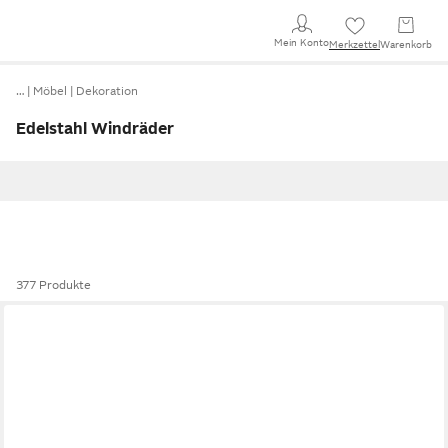
Mein Konto
Merkzettel
Warenkorb
…
Möbel
Dekoration
Edelstahl Windräder
377 Produkte