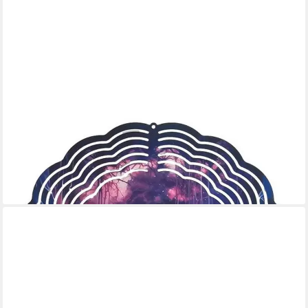
LADREAS
Windspiel Edelstahl 3D Windspiel Windspinner 20cm Meteor
Impact Kunst Violett WI
16,99 €
lieferbar - in 3-4 Werktagen bei dir