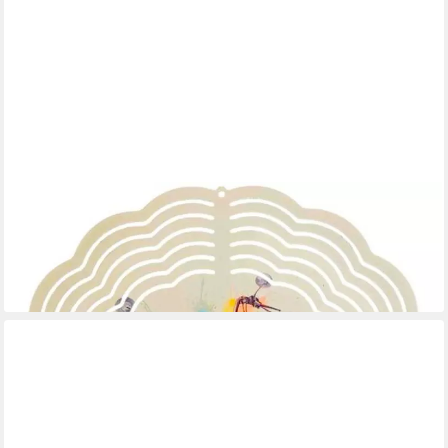
LADREAS
Windspiel Edelstahl 3D Windspiel Windspinner 20cm Bike
Aquarell 1 WI260
16,99 €
lieferbar - in 3-4 Werktagen bei dir