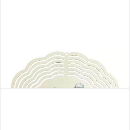
LADREAS
Windspiel Edelstahl 3D Windspiel Windspinner 20cm Biker
Aquarell WI77
16,99 €
lieferbar - in 3-4 Werktagen bei dir