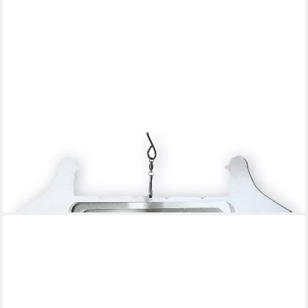
COLOURLIVING
Windspiel Windspiel Metall 3D Vogel Edelstahl Windspiele
hängend mit Glaskugel (1x Windspiel), inklusive Aufhängung,
farbige Glaskugel
14,99 €
lieferbar - in 3-4 Werktagen bei dir