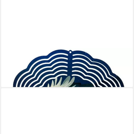
LADREAS
Windspiel Edelstahl 3D Windspiel Windspinner 20cm Hahn Bunt
WI60
16,99 €
lieferbar - in 3-4 Werktagen bei dir