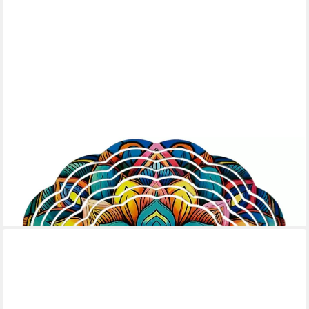
LADREAS
Windspiel Edelstahl 3D Windspiel Windspinner 20cm Mandala
reflektierend WI8
16,99 €
lieferbar - in 3-4 Werktagen bei dir