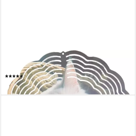
LADREAS
Windspiel Edelstahl 3D Windspiel Windspinner 20cm Katze Korb
1 WI374
(1)
16,99 €
lieferbar - in 3-4 Werktagen bei dir