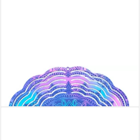
LADREAS
Windspiel Edelstahl 3D Windspiel Windspinner 20cm Mandala 7
WI398
16,99 €
lieferbar - in 3-4 Werktagen bei dir