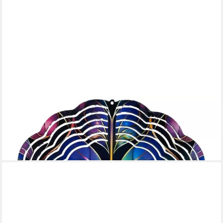
LADREAS
Windspiel Edelstahl 3D Windspiel Windspinner 20cm Mandala
Bunt WI142
16,99 €
lieferbar - in 3-4 Werktagen bei dir