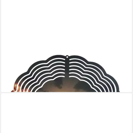
LADREAS
Windspiel Edelstahl 3D Windspiel Windspinner 20cm Vater Sohn
WI93
16,99 €
lieferbar - in 3-4 Werktagen bei dir