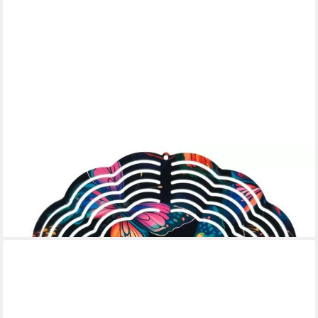
LADREAS
Windspiel Edelstahl 3D Windspiel Windspinner 20cm
Schmetterlinge Bunt WI55
16,99 €
lieferbar - in 3-4 Werktagen bei dir