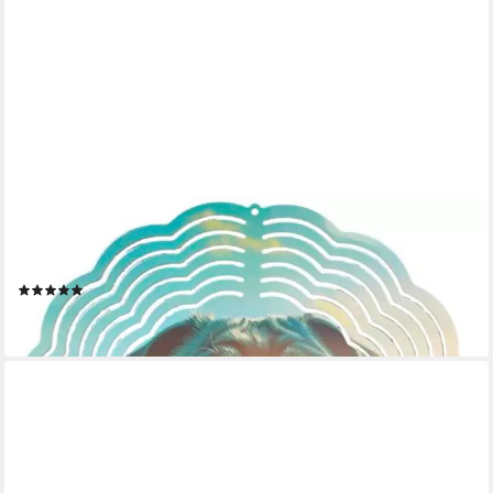
LADREAS
Windspiel Edelstahl 3D Windspiel Windspinner 20cm Mops
WI174
(1)
16,99 €
lieferbar - in 3-4 Werktagen bei dir