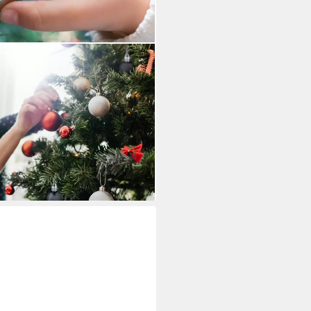
nachtskugeln im 96er Set,
i dir