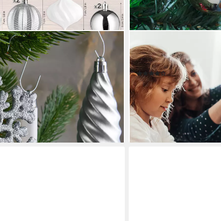
RELAXDAYS
50 -tlg. Premium
Weihnachtsbaumkugel Weih
eihnachtskugel Set (50 St), Glitzer
schwarz
(12)
n, Eiszapfen und Tannenzapfen
14,99 €
UVP
29,99 €
-50%
lieferbar - in 2-3 Werktagen be
en bei dir
+3