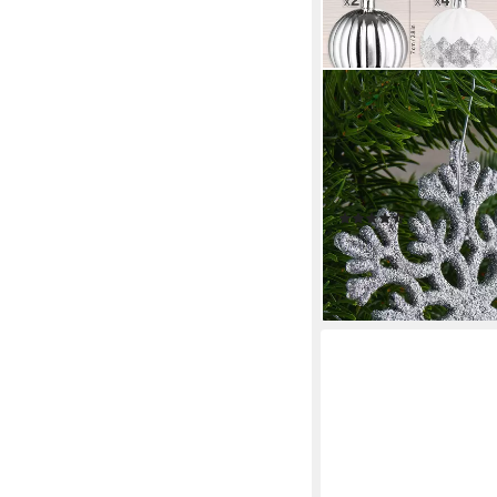
BRUBAKER
Weihnachtsbaumkugel 
Christbaumschmuck - W
Kugeln, Schneeflocke
Baumschmuck
(6)
19,99 €
lieferbar - in 2-3 Werktag