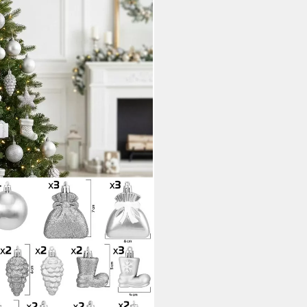
eiliges Weihnachtskugel-Set,
nststoff, Weihnachtsdekoration
i dir