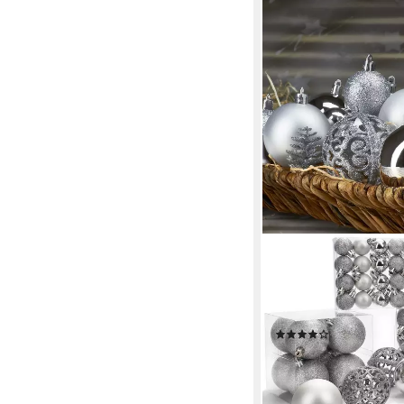
BRUBAKER
Weihnachtsbaumkugel 
mit Baumspitze, Chri
Weihnachtsdekoration
(81)
29,99 €
lieferbar - in 2-3 Werktag
+7