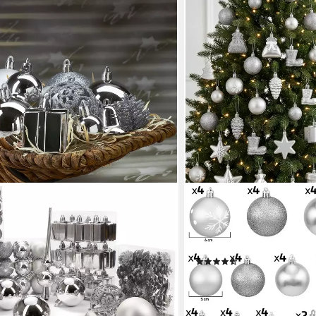
BRUBAKER
101-teiliges Weihnachtskugel-Set
Weihnachtsbaumkugel 77-t
stbaumschmuck aus Kunststoff,
Christbaumschmuck aus Ku
 edel und robust
Baumkugeln
(35)
29,99 €
en bei dir
lieferbar - in 2-3 Werktagen be
+2