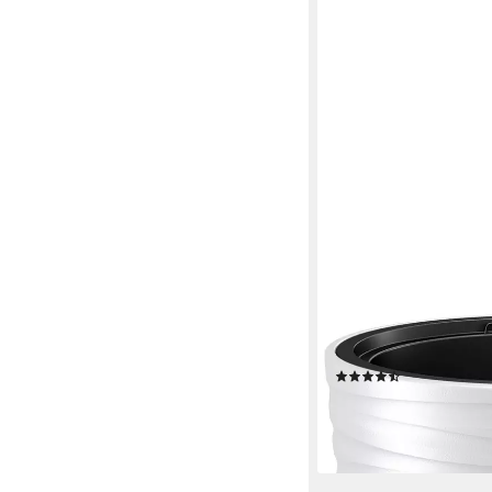
PROSPERPLAST
Blumentopf Maze (1 St
(10)
27,49 €
UVP
39,99 €
-31%
lieferbar - in 3-4 Werktag