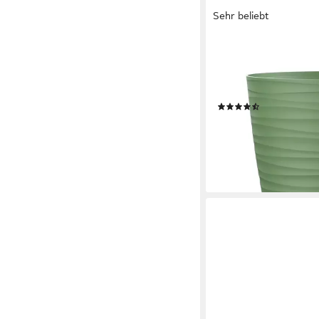
Sehr beliebt
ENGELLAND
Blumentopf Pflanztopf 
robuster PP-Kunststoff
Drainagesystem, dire
(33)
ab 6,99 €
UVP
10,99 €
-36%
lieferbar - in 2-3 Werktag
+1