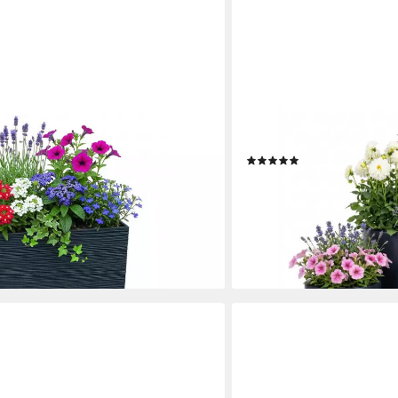
PROSPERPLAST
00T (mit Einsatz, 58 x 18 x 49,8
Blumentopf Heos (30 cm), 
(5)
ststoff
ab 18,90 €
UVP
21,53 €
€
-12%
lieferbar - in 2-3 Werktagen be
en bei dir