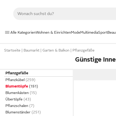
Alle Kategorien
Wohnen & Einrichten
Mode
Multimedia
Sport
Beau
Startseite
Baumarkt
Garten & Balkon
Pflanzgefäße
Günstige Inn
Pflanzgefäße
Pflanzkübel
Blumentöpfe
Blumenkästen
Übertöpfe
Pflanzschalen
Blumenständer