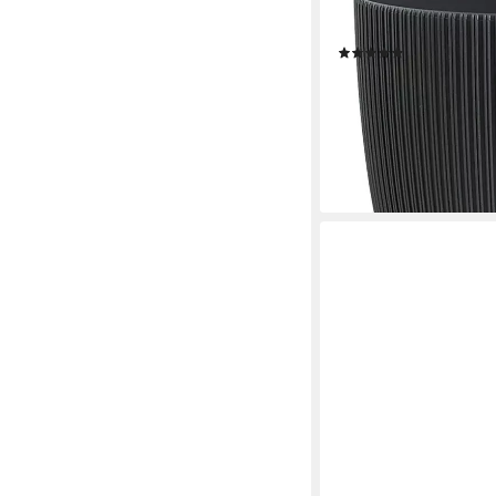
St., robuster PP-Kunsts
Drainagesystem, dire
(129)
ab 2,99 €
UVP
6,99 €
-57%
lieferbar - in 2-3 Werktag