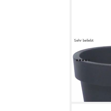
Sehr beliebt
PROSPERPLAST
Blumentopf Lofy (1 St
(23)
27,99 €
UVP
40,99 €
-32%
lieferbar - in 5-6 Werktag