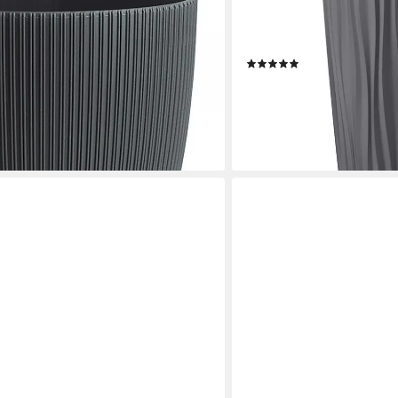
toff), Rillenoptik, UV-resistent,
Bewässerungssystem (1 St.
kte Bepflanzung
Wasserspeicher, Rillenopti
resistent
(8)
ab 22,99 €
UVP
26,99 €
en bei dir
-15%
lieferbar - in 2-3 Werktagen be