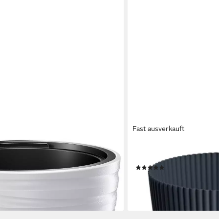
Fast ausverkauft
PROSPERPLAST
), Ø 47,5 x 52,3 cm
Blumentopf, Runder Desig
(1)
9,50 €
UVP
14,00 €
-32%
en bei dir
lieferbar - in 2-3 Werktagen be