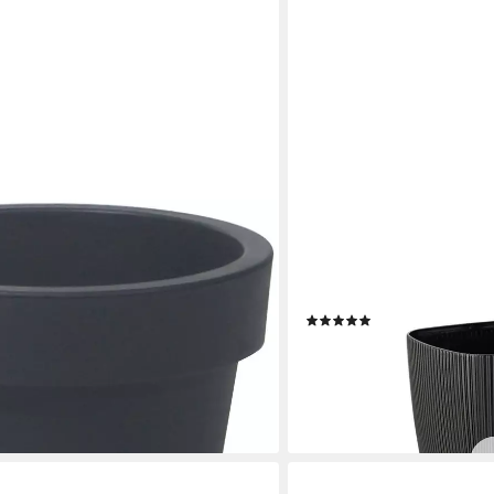
ENGELLAND
), Ø 58,2 x 52,3 cm
Blumentopf Pflanztopf mi
(12 x 12 cm, 1 Liter, 1 St.,
Rillenoptik, UV-resistent, 
(9)
en bei dir
ab 4,99 €
UVP
8,99 €
-44%
lieferbar - in 2-3 Werktagen be