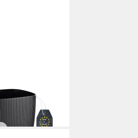
t Drainagesystem & Untersetzer
 robuster PP-Kunststoff), eckig,
direkte Bepflanzung
i dir