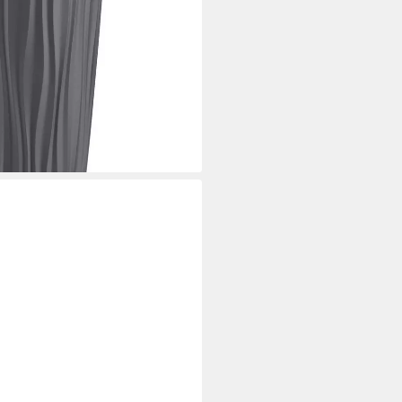
, robuster PP-Kunststoff),
k, hoch, rund, modern, UV-
i dir