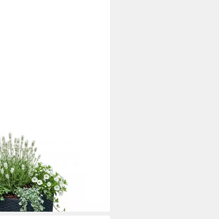
cm, inkl. Einsatz), ideal für den
i dir