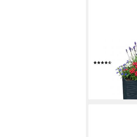
PROSPERPLAST
Blumentopf Furu DFC6
cm), wetterfestem Kun
(11)
ab 23,90 €
UVP
34,81 
-31%
lieferbar - in 2-3 Werktag