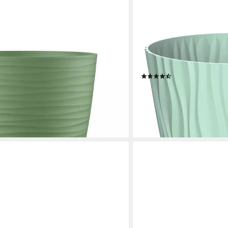
ENGELLAND
mit Füßen (Vorteils-Set, 1 St.,
Blumentopf Pflanztopf mit 
), Wellenoptik, rund, UV-resistent,
St., robuster PP-Kunststof
kte Bepflanzung
Drainagesystem, direkte B
(13)
ab 3,99 €
UVP
7,99 €
-50%
en bei dir
lieferbar - in 2-3 Werktagen be
+1