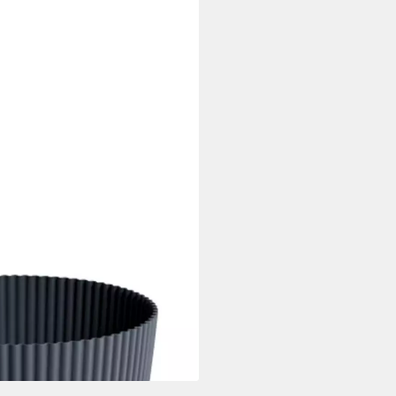
ner-Blumentopf Milly
i dir