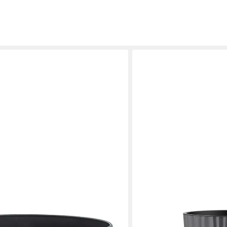
ENGELLAND
 mit Drainagesystem (Vorteils-Set, 1
Blumentopf Pflanztopf mi