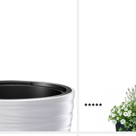
PROSPERPLAST
), Ø 37,5 x 41,9 cm
Blumentopf Rato Low (40,8 
Innen- und Außenbereich
(2)
28,90 €
UVP
43,13 €
en bei dir
-33%
lieferbar - in 2-3 Werktagen be