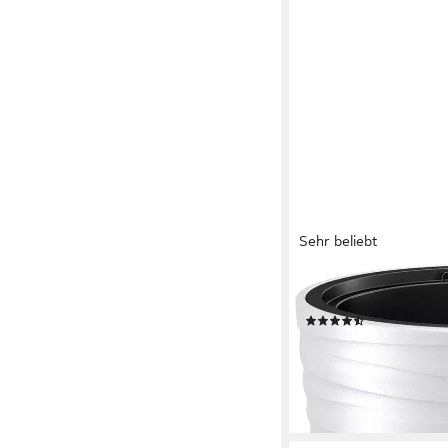
Sehr beliebt
PROSPERPLAST
Blumentopf Maze (1 St
(28)
19,99 €
UVP
29,99 €
-33%
lieferbar - in 4-5 Werktag