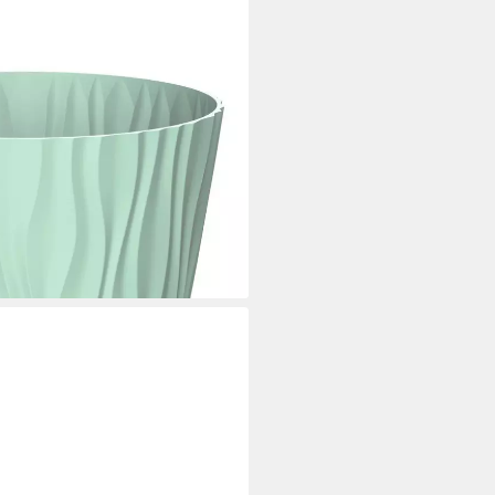
Drainagesystem (Vorteils-Set, 1
f), 3D-Wellenoptik, UV-resistent,
epflanzung
i dir