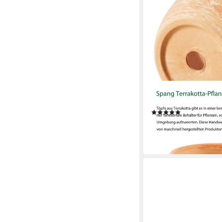
DEHNER
Blumentopf Levante, T
(1)
21,99 €
lieferbar - in 2-3 Werktag