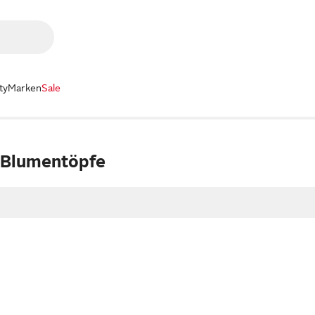
ty
Marken
Sale
 Blumentöpfe