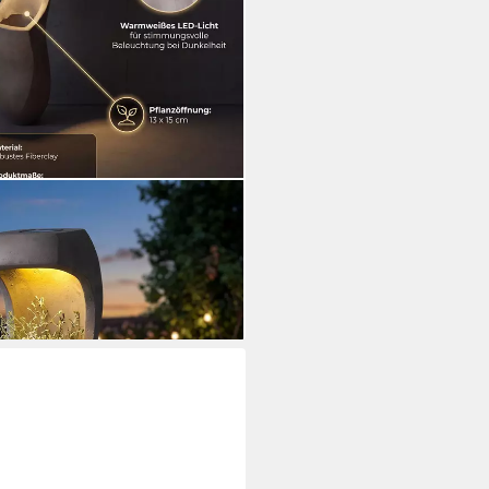
topf mit LED Solarbeleuchtung
ar Gartenbeleuchtung
i dir