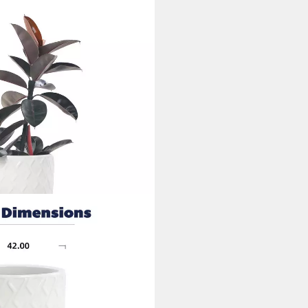
k Pflanztopf 42x54 cm,
f, mit Rautenmuster frostsicher
flanzen Garten
i dir