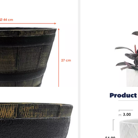
BLOSSOM
rkübel aus Kunststoff in Eichenfass
Blumentopf Großer Kerami
Stück), in rustikalem Used Look
handgefertigter Blumentop
Drainageloch, für Zimmerp
219,99 €
UVP
339,99 €
en bei dir
-35%
lieferbar - in 6-7 Werktagen be