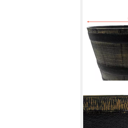
SPETEBO
Blumentopf oder Wasse
Optik (Anazhl, 1 St., 
(4)
22,95 €
lieferbar - in 2-3 Werktag