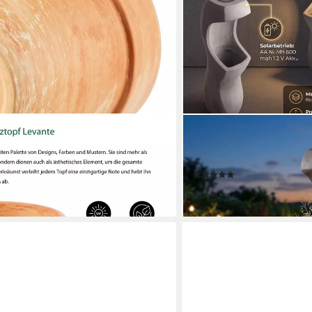
ARNUSA
errakotta, marmoriert, orange
Blumentopf Design Blumen
71 cm Betonoptik 7kg, Sol
(1)
en bei dir
74,99 €
lieferbar - in 2-3 Werktagen be