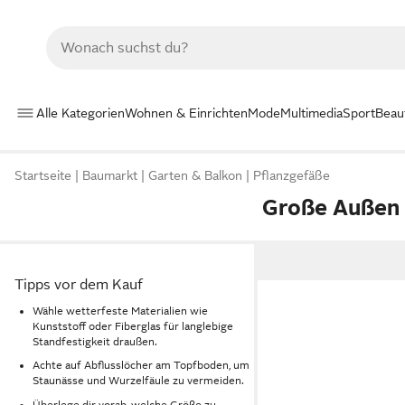
Alle Kategorien
Wohnen & Einrichten
Mode
Multimedia
Sport
Beau
Startseite
Baumarkt
Garten & Balkon
Pflanzgefäße
Große Außen
Tipps vor dem Kauf
Wähle wetterfeste Materialien wie
Kunststoff oder Fiberglas für langlebige
Standfestigkeit draußen.
Achte auf Abflusslöcher am Topfboden, um
Staunässe und Wurzelfäule zu vermeiden.
Überlege dir vorab, welche Größe zu