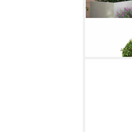
VIDAXL
Blumentopf Garten-Pf
Edelstahl (1 St)
ab 193,99 €
lieferbar - in 5-6 Werktag