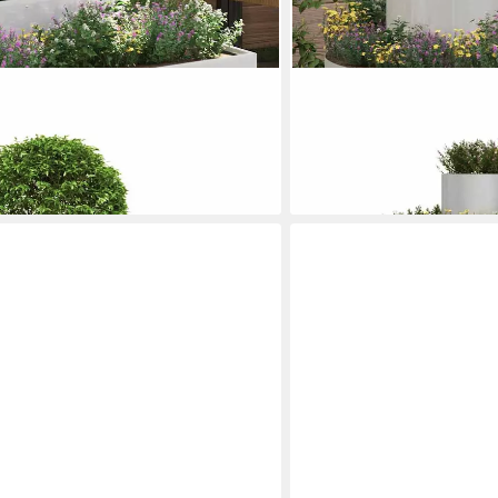
VIDAXL
lanzgefäß Silber 100 x 100 x 50 cm
Blumentopf Garten-Pflanz
Edelstahl (1 St)
ab 78,99 €
en bei dir
lieferbar - in 5-6 Werktagen be