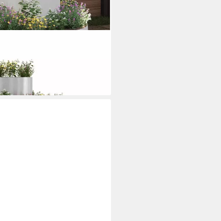
gefäß Silber 90 x 90 x 20 cm
i dir