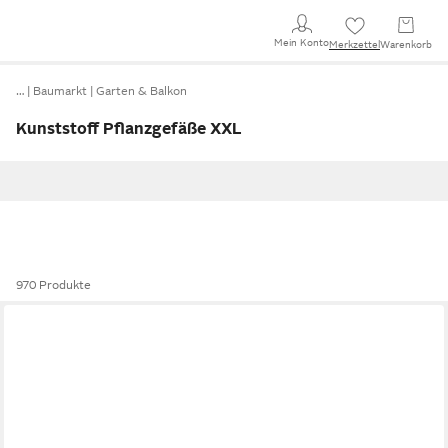
Mein Konto
Merkzettel
Warenkorb
…
Baumarkt
Garten & Balkon
Kunststoff Pflanzgefäße XXL
970 Produkte