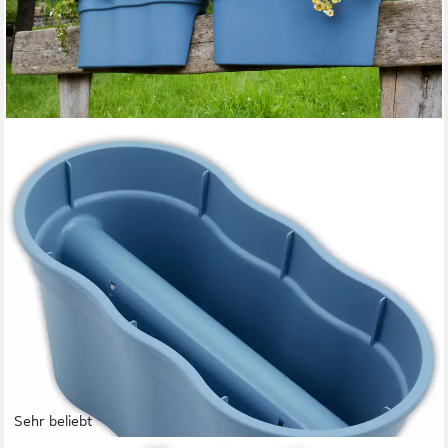
Sehr beliebt