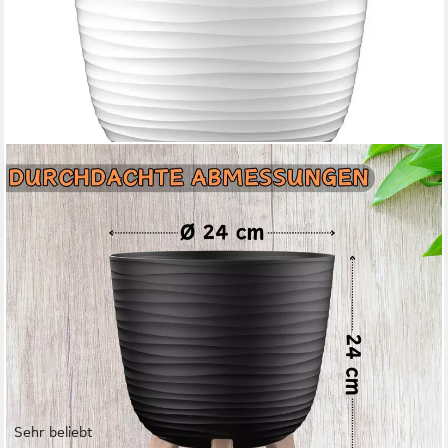
Sehr beliebt