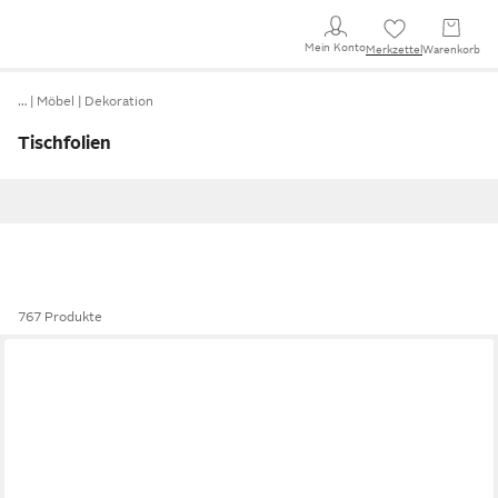
Mein Konto
Merkzettel
Warenkorb
…
Möbel
Dekoration
Tischfolien
767 Produkte