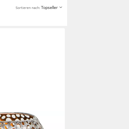
Topseller
Sortieren nach:
tik-silber (1 St), Für Teelicht