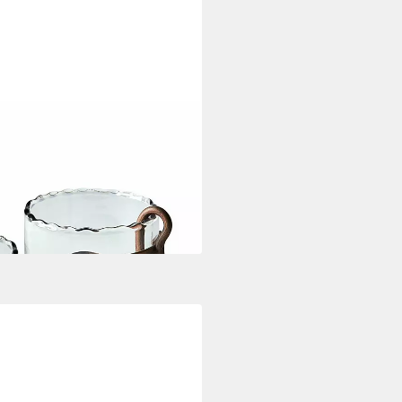
t Lynn klar/antikschwarz (2er
i dir