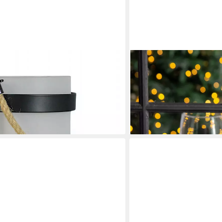
EDZARD
aterne Outdoor Tischlampe aus Glas
Windlicht Bora, Glas, Silbe
fekt, LED fest integriert, Warmweiß,
Stumpenkerzen, Ø 18 cm
49,80 €
tterfeste Gartendeko 30,5 cm
lieferbar - in 3-4 Werktagen be
en bei dir