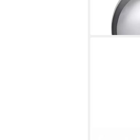
65,66 €
lieferbar - in 3-4 Werktag
BLOMUS