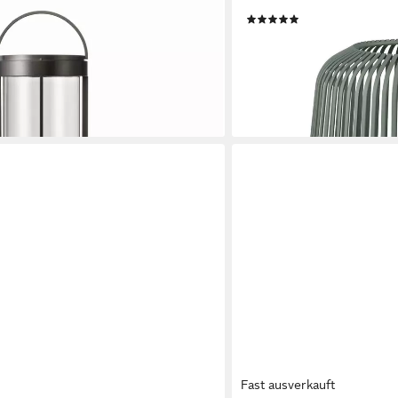
 -MITURO- Mobile Akku LED-
Kerzenlaterne Blomus Lat
(32)
t für Innen & Außen, LED fest
44,95 €
 Outdoor, Modernes Design,
lieferbar - in 2-3 Werktagen be
00K, Dimmbar
+9
en bei dir
Fast ausverkauft