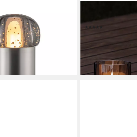
DRAADWERK®
S- Mobile Akku LED-Leuchte:
Windlicht 4er Set Tischde
 für Innen & Außen, LED fest
Balkon, Pulverbeschichtete
(2)
Tageslichtweiß, Kaltweiß,
34,99 €
UVP
41,99 €
l, Akku, Dimmbar, 47 Std., 2700K bis
-17%
lieferbar - in 3-4 Werktagen be
en bei dir