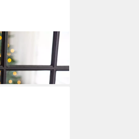
r-Optik, Laterne für
i dir