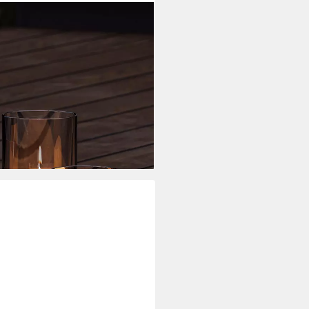
ko Teelichtgläser Für Wohnung &
s Metall & verdunkeltes Glas
i dir