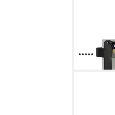
ARNUSA
LED Windlicht Solar L
und Metall Flammen-Ef
Hängend/Stehend, we
(2)
34,99 €
lieferbar - in 3-4 Werktag