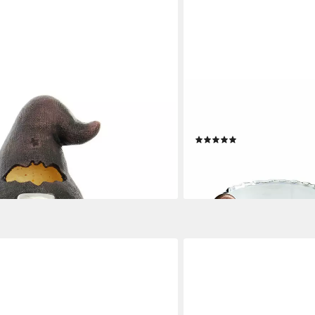
MIRABEAU
 Halloweendeko für Innen + Außen,
Windlicht Windlicht 2er Se
lter (1 St), Halloween Gruselkürbis
Set, 2er Set)
(5)
, Balkon & Terrasse
34,95 €
lieferbar - in 4-5 Werktagen be
en bei dir