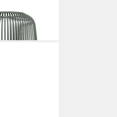
erne -LITO-
i dir