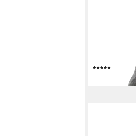
DEKOLEIDENSCHAFT
Windlicht "Hexenhut"
Deko Kürbis, Kerzenha
wetterfest für Garten
(3)
34,95 €
lieferbar - in 3-4 Werktag