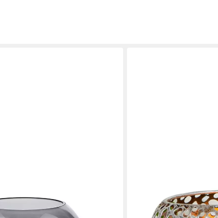
CASABLANCA BY GILDE
lglas mit Platinrand
Windlicht Windlicht Chico an