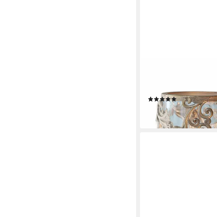
MIRABEAU
Windlicht Windlicht 2e
2er Set)
(7)
28,95 €
lieferbar - in 4-5 Werktag