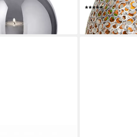
und Stumpenkerze geeign
en bei dir
(3)
38,67 €
UVP
49,95 €
-23%
lieferbar - in 2-3 Werktagen be
BLOMUS