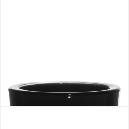
INNA-GLAS
Kerzenhalter Teelichthalter Nick aus Glas, schwarz, 7,5cm,
Ø7,5cm
9,90 €
lieferbar - in 3-4 Werktagen bei dir