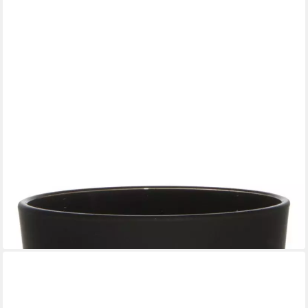
INNA-GLAS
Kerzenhalter Maxi Teelichtglas Alena Frost, schwarz matt, 9cm,
Ø10cm
11,90 €
lieferbar in 2 Wochen