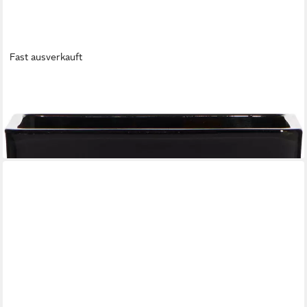
Fast ausverkauft
INNA-GLAS
Kerzenhalter Teelichtglas Kim, Würfel - Viereckig, schwarz,
6x6x6cm - Kerzenglas
6,90 €
lieferbar - in 3-4 Werktagen bei dir