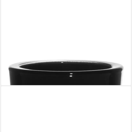
INNA-GLAS
Kerzenhalter Teelichthalter Nick aus Glas, schwarz, 7,5cm,
Ø7,5cm
9,90 €
lieferbar - in 3-4 Werktagen bei dir