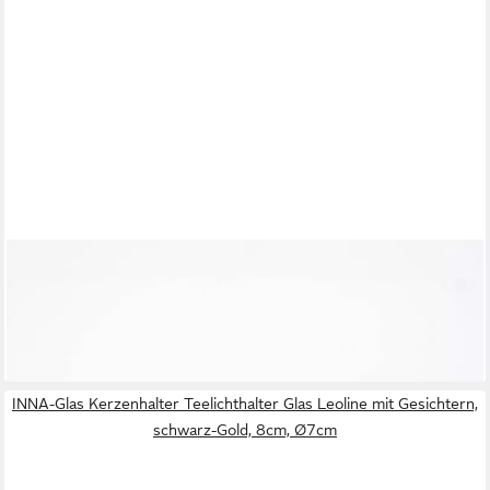
INNA-GLAS
Kerzenhalter Kleines Windlicht - Glasvase Alena, schwarz, 8,5cm,
Ø 10cm
10,90 €
lieferbar - in 3-4 Werktagen bei dir
INNA-Glas Kerzenhalter Teelichthalter Glas Leoline mit Gesichtern,
schwarz-Gold, 8cm, Ø7cm