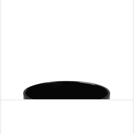
INNA-GLAS
Kerzenhalter Kerzenglas Evita, matt-schwarz, 11cm, Ø11,5cm
33,90 €
lieferbar in 2 Wochen