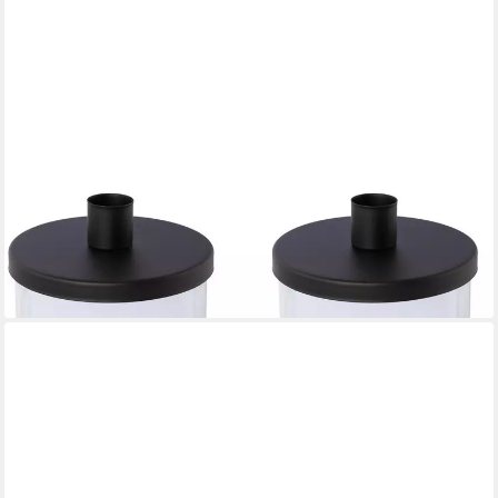
CREATIV HOME
Kerzenhalter Kerzenhalter (Set, 4 St), mit mehreren Funktionen
18,49 €
UVP
29,99 €
-38%
lieferbar - in 5-6 Werktagen bei dir