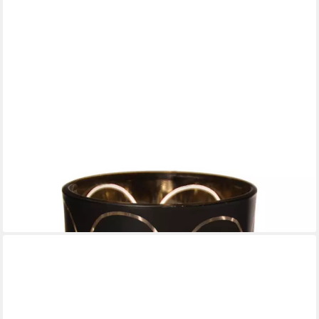
INNA-GLAS
Kerzenhalter Teelichthalter Glas Leoline mit Gesichtern,
schwarz-Gold, 8cm, Ø7cm
13,90 €
lieferbar in 2 Wochen