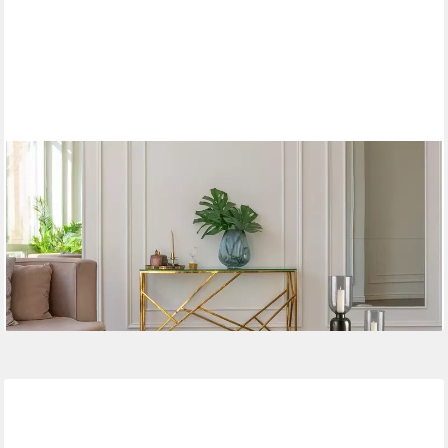
KAYOOM
Kerzenhalter Bodenkerzenhalter Shanti 125, Bodenkerzenhalter
aus Metall, Marmor-Sockel, Windlicht aus Glas
135,00 €
UVP
185,00 €
-27%
lieferbar - in 4-5 Werktagen bei dir