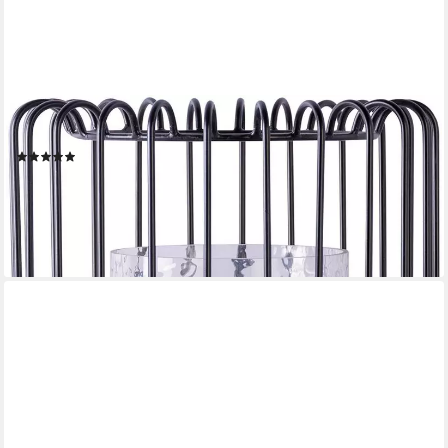
KAYOOM
Kerzenhalter Kerzenständer Malibu 125 (1 St)
(1)
59,90 €
UVP
85,00 €
-30%
lieferbar - in 4-5 Werktagen bei dir