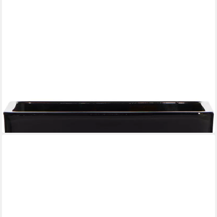
INNA-GLAS
Kerzenhalter Teelichtglas Kim, Würfel - Viereckig, schwarz,
8x8x8cm
8,90 €
lieferbar - in 3-4 Werktagen bei dir