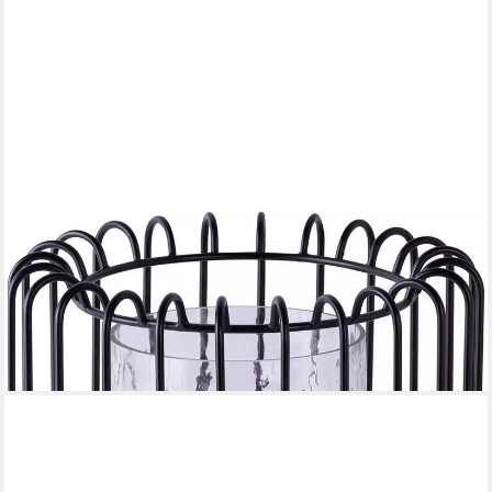
KAYOOM
Kerzenhalter Kerzenständer Malibu 225 (1 St)
42,99 €
UVP
69,00 €
-38%
lieferbar - in 4-5 Werktagen bei dir