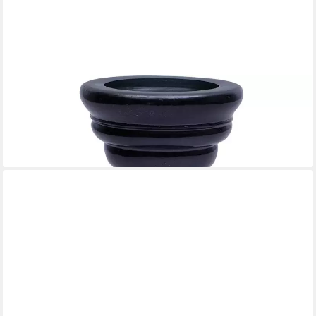
LESLI LIVING
Kerzenhalter 2er Set Kerzenhalter Diego recyceltes Glas
schwarz Ø12,5x19,5cm
44,90 €
lieferbar - in 4-5 Werktagen bei dir