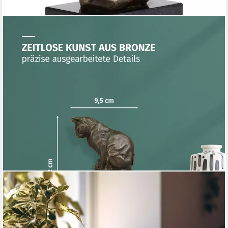
MORITZ
Tierfigur Sitzende Katzenskulptur aus Bronze H 12 cm mit
Marmorsockel Filz (Einzelartikel, kein Set)
120,59 €
lieferbar - in 2-3 Werktagen bei dir