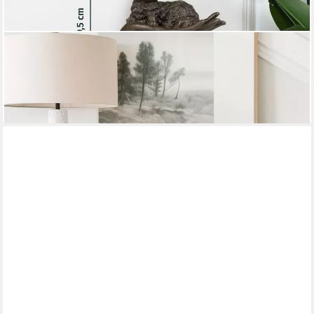
MORITZ
Tierfigur Katze auf offener Hand Bronze Dekofigur
Marmorsockel H 19.5 cm (Einzelartikel, kein Set)
452,24 €
lieferbar - in 2-3 Werktagen bei dir