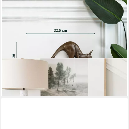
MORITZ
Tierfigur Känguru Skulptur aus Bronze H 17 cm mit
Marmorsockel Filz Figur (Einzelartikel, kein Set)
251,24 €
lieferbar - in 2-3 Werktagen bei dir