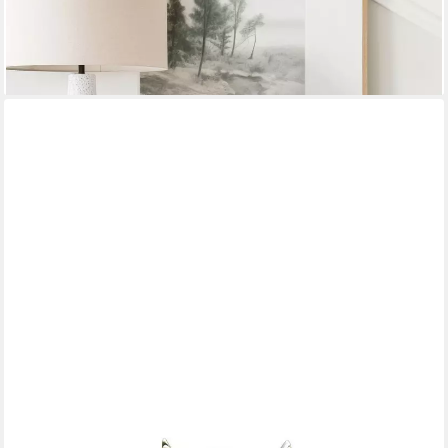
Tierfigur Adlerkopf Dekofigur aus Bronze auf Marmorsockel H
27 cm Tierbüste (Einzelartikel, kein Set)
321,59 €
lieferbar - in 2-3 Werktagen bei dir