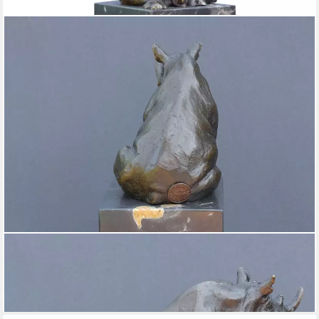
AFG
Tierfigur Nashorn Figur aus Bronze auf edlem Marmorsockel
76,80 €
lieferbar - in 4-5 Werktagen bei dir