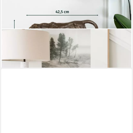
MORITZ
Tierfigur Panther schleichend Dekofigur aus Bronze auf
Marmorsockel 42,5 cm (Einzelartikel, kein Set)
301,49 €
lieferbar - in 2-3 Werktagen bei dir