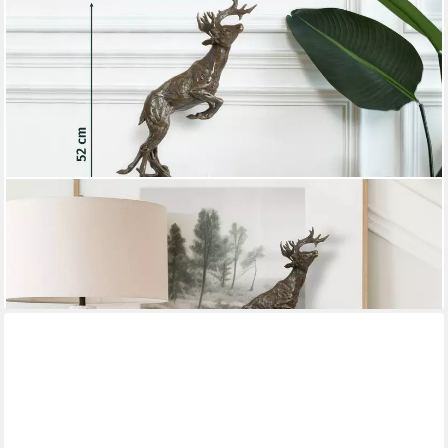
MORITZ
Tierfigur Röhrender Hirsch Dekofigur aus Bronze auf
Marmorsockel 52 cm (Einzelartikel, kein Set)
321,59 €
lieferbar - in 2-3 Werktagen bei dir