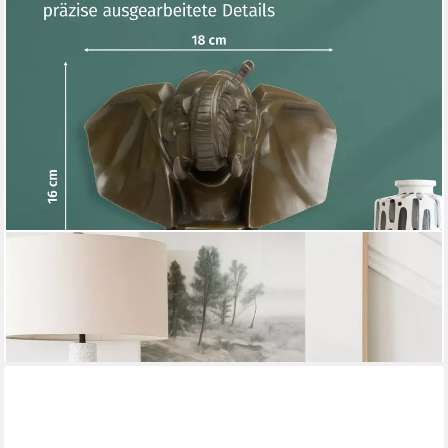
MORITZ
Tierfigur Elefantenkopf Dekofigur aus Bronze auf Marmorsockel
H 16 cm Figur (Einzelartikel, kein Set)
321,59 €
lieferbar - in 2-3 Werktagen bei dir