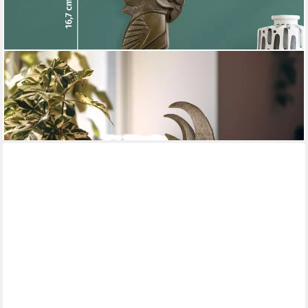
MORITZ
Tierfigur Kakadu Vogel Figur aus Bronze H 16,7 cm mit
Marmorsockel Filz (Einzelartikel, kein Set)
90,44 €
lieferbar - in 2-3 Werktagen bei dir