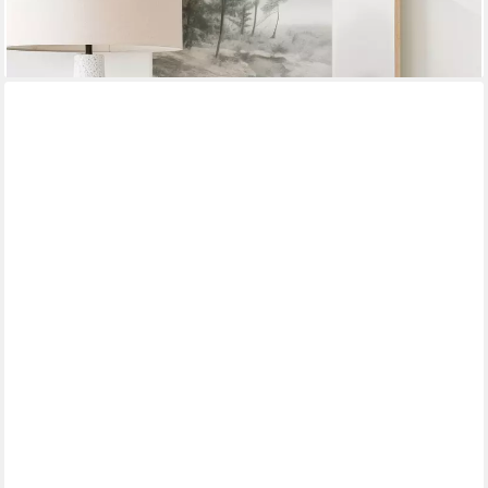
Marmorsockel H 26 cm (Einzelartikel, kein Set)
251,24 €
lieferbar - in 2-3 Werktagen bei dir