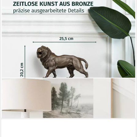
MORITZ
Tierfigur Löwe stehend Bronze Dekofigur auf Marmorsockel H
20,2 cm Skulptur (Einzelartikel, kein Set)
301,49 €
lieferbar - in 2-3 Werktagen bei dir