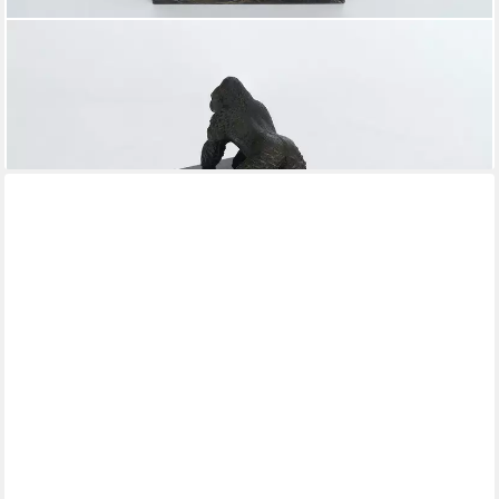
AFG
Tierfigur Bronzefigur Tierfigur Skulptur Bär mit Junges aus
Bronze (1 St)
96,00 €
lieferbar - in 4-5 Werktagen bei dir