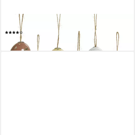
DECORIS SEASON DECORATIONS
Osterei, Ostereier zum Aufhängen Tiere / Federn 6cm, 6 Stück
(1)
11,99 €
lieferbar - in 2-3 Werktagen bei dir