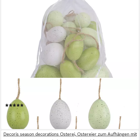
DECORIS SEASON DECORATIONS
Osterei, Ostereier zum Aufhängen mit Sprenkeln 20er Set
bruchfest Grün / Weiß
(1)
5,99 €
(0,30 €/ 1 Stk)
lieferbar - in 3-4 Werktagen bei dir
Decoris season decorations Osterei, Ostereier zum Aufhängen mit