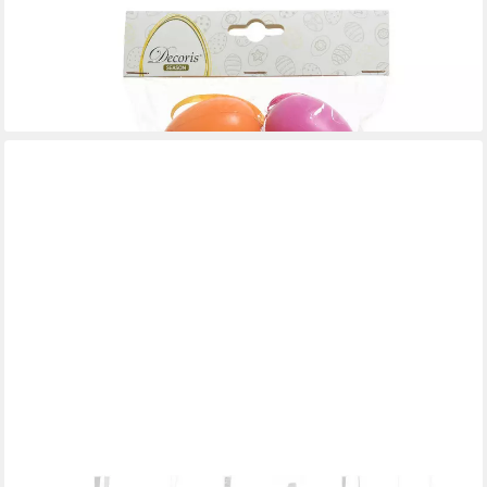
DECORIS SEASON DECORATIONS
Osterei, Ostereier zum Aufhängen Mix 3-6cm bunt 12er Set
2,89 €
(0,24 €/ 1 Stk)
lieferbar - in 3-4 Werktagen bei dir