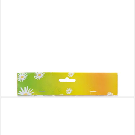
FOOLONLI
Osterei Ostereier Eier Bunt 6 cm 12er Set 6 verschieden
Farben Uni Kunststoff
9,99 €
lieferbar - in 4-5 Werktagen bei dir