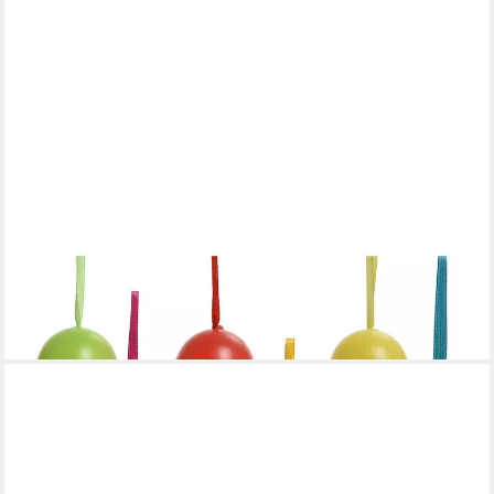
DECORIS SEASON DECORATIONS
Osterei, Ostereier zum Aufhängen bunt Mix 6cm, 6 Stück
2,79 €
(0,47 €/ 1 Stk)
lieferbar - in 3-4 Werktagen bei dir