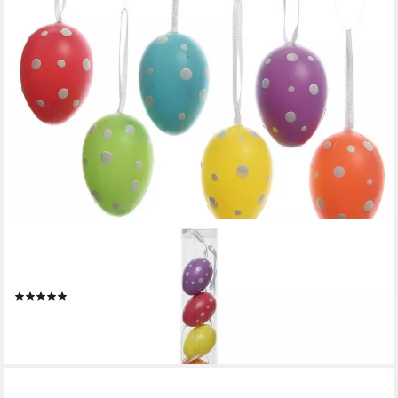
DECORIS SEASON DECORATIONS
Osterei, Ostereier zum Aufhängen mit Punkte Muster 5cm bunt
8 Stück
(1)
4,79 €
(0,60 €/ 1 Stk)
lieferbar - in 3-4 Werktagen bei dir