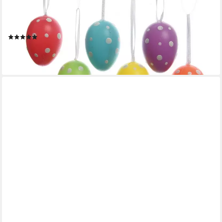
DECORIS SEASON DECORATIONS
Osterei, Ostereier zum Aufhängen bunt mit Punkten 6cm, 12
Stück
(2)
4,19 €
(0,35 €/ 1 Stk)
lieferbar - in 3-4 Werktagen bei dir