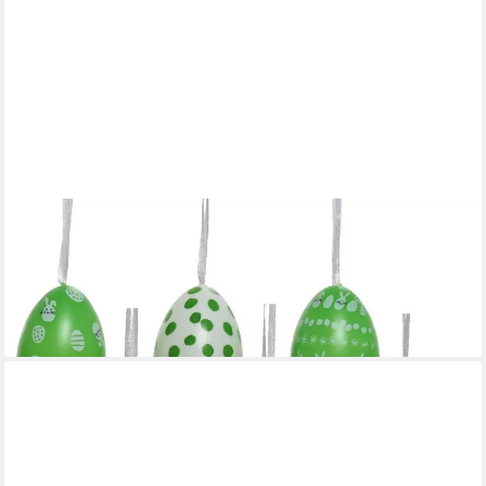
DECORIS SEASON DECORATIONS
Osterei, Ostereier zum Aufhängen gepunktet mit Motiv 6cm
gelb / grün 12 Stück
4,79 €
(0,40 €/ 1 Stk)
lieferbar - in 3-4 Werktagen bei dir