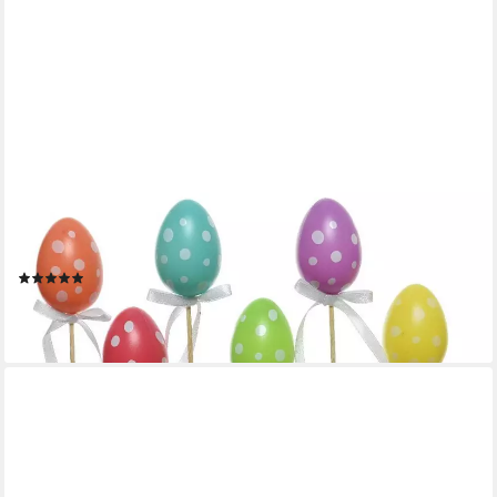
DECORIS SEASON DECORATIONS
Osterei, Ostereier Blumenstecker mit Punkten 36cm bunt 6
Stück
(1)
6,39 €
(1,07 €/ 1 Stk)
lieferbar - in 3-4 Werktagen bei dir