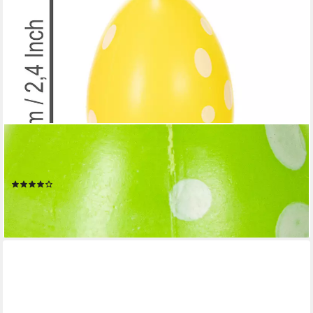
KAEMINGK
Osterei Osterdeko Hängende Eier für fröhliche
Frühlingsdekoration, 12 Stück
(2)
ab 3,19 €
(0,27 €/ 1 Stk)
lieferbar - in 3-4 Werktagen bei dir