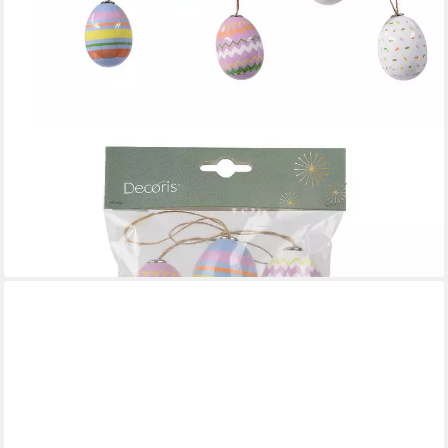
DECORIS SEASON DECORATIONS
Osterei, Ostereier zum Aufhängen 4x6cm bruchfest 6er Set
Bunt
6,89 €
(1,15 €/ 1 Stk)
lieferbar - in 3-4 Werktagen bei dir