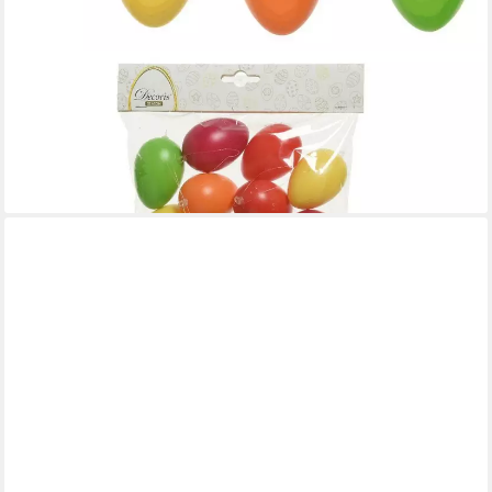
DECORIS SEASON DECORATIONS
Osterei, Ostereier zum Aufhängen Kunststoff 6cm bunt 20
Stück
ab 4,79 €
(0,24 €/ 1 Stk)
lieferbar - in 3-4 Werktagen bei dir