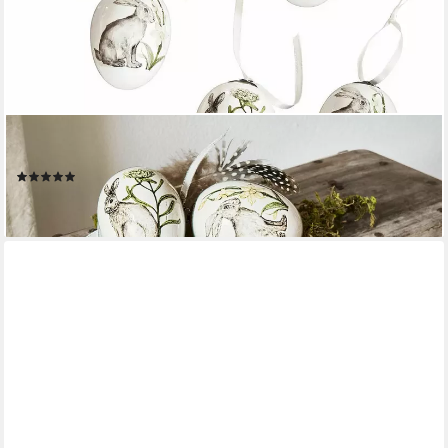
MIRABEAU
Osterei Osterei 4er Set Finna weiß/grau
(1)
15,95 €
lieferbar - in 3-4 Werktagen bei dir