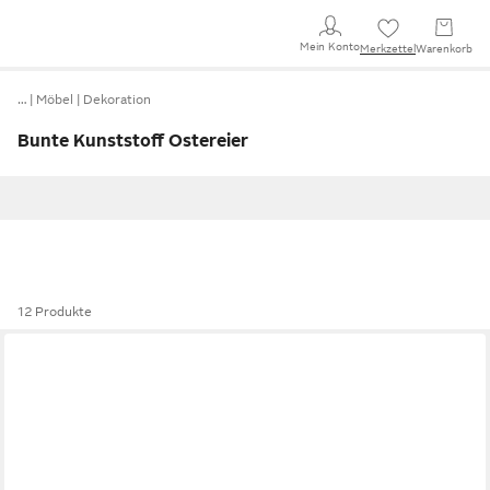
Mein Konto
Merkzettel
Warenkorb
…
Möbel
Dekoration
Bunte Kunststoff Ostereier
12 Produkte