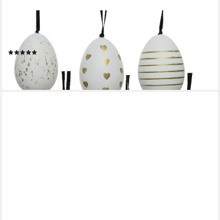
DECORIS SEASON DECORATIONS
Osterei, Ostereier zum Aufhängen mit Schriftzug 6cm weiß /
gold 6 Stück
(1)
3,89 €
(0,65 €/ 1 Stk)
lieferbar - in 3-4 Werktagen bei dir