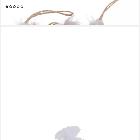
Osterfigur TrendLine Deko Ostereier 4,6 cm natur weiß 6 Stück
(2)
4,14 €
lieferbar - in 3-4 Werktagen bei dir