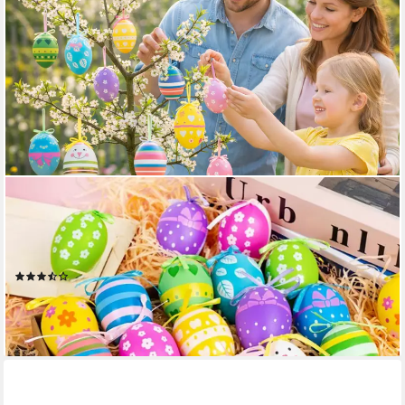
DEGGELBAM
Osterei 20x Ostereier zur Dekoration für Ostern (Spar-Set,
Deko Dekoration für die Osterfeiertage), Osteranhänger aus
Kunststoff für Osterbaum & Osterstrauch
(3)
14,99 €
UVP
24,99 €
-40%
lieferbar - in 2-3 Werktagen bei dir