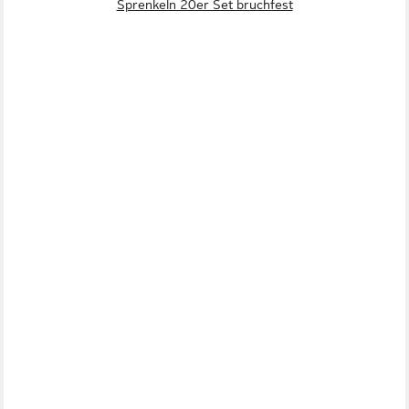
Sprenkeln 20er Set bruchfest