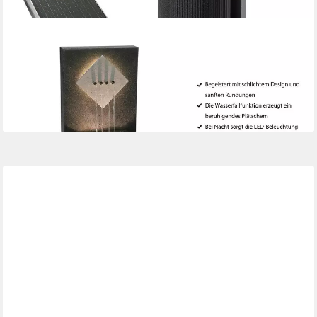
DEHNER
Gartenbrunnen Triton mit LED Beleuchtung, solarfähig, 96.5 x
36.5 x 33.5 cm, 36,5 cm Breite, wetterbeständiges Polyethylen
für den Außenbereich
249,99 €
lieferbar - in 4-5 Werktagen bei dir