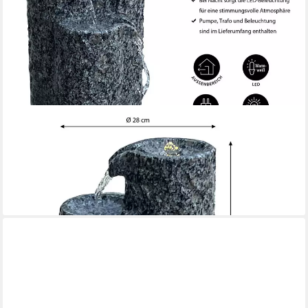
DEHNER
Gartenbrunnen Heidelberg, mit warmweißer LED Beleuchtung,
28 x 42 x 28 cm, 28 cm Breite, rustikales Wasserspiel aus
Granit, Komplettset mit Pumpe und Trafo
199,99 €
lieferbar - in 6-7 Werktagen bei dir