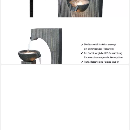
DEHNER
Gartenbrunnen Lorca, mit warmweißer LED-Beleuchtung, ca. 45
x 81 x 32 cm, Polyresin, 45 cm Breite, moderner Outdoor-
Brunnen im Komplettset inkl. Pumpe und Trafo
219,99 €
lieferbar - in 4-5 Werktagen bei dir