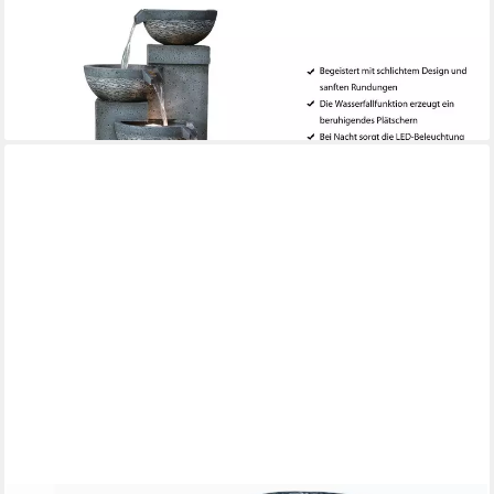
Gartenbrunnen Merkur mit LED, solarfähig, 91 x 39 x 39 cm,
Polyresin, 39 cm Breite, wetterbeständiger Terrassenbrunnen
für den Außenbereich
279,99 €
lieferbar - in 4-5 Werktagen bei dir