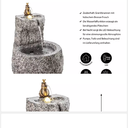
DEHNER
Gartenbrunnen Froschkönig mit LED, Ø 50 x 55 cm, Granit,
Wassersprinkler mit Frosch aus Bronze, inkl. Pumpe / Trafo
329,99 €
lieferbar - in 6-7 Werktagen bei dir