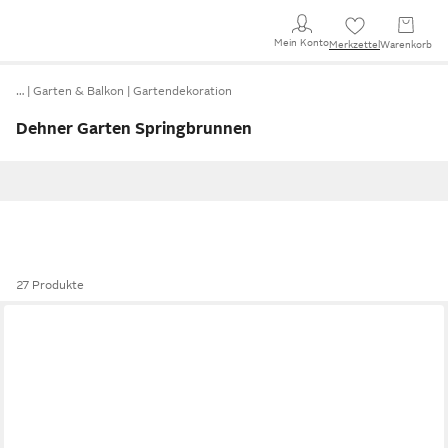
Mein Konto
Merkzettel
Warenkorb
…
Garten & Balkon
Gartendekoration
Dehner Garten Springbrunnen
27 Produkte