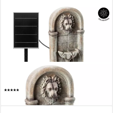
DEHNER
Gartenbrunnen Faro mit LED-Beleuchtung, 103.5 x 38 x 49.5
cm, 49,5 cm Breite, mediterranes Wasserbecken aus Kunststein
inkl. Pumpe, Trafo und LEDs
(4)
219,99 €
lieferbar - in 4-5 Werktagen bei dir