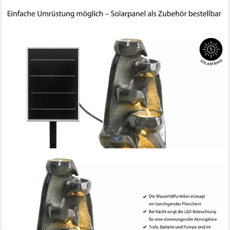
DEHNER
Gartenbrunnen Cala, mit warmweißer LED-Beleuchtung, ca. 35 x
91 x 34 cm, Polyresin, 35 cm Breite, säulenförmiges Wasserspiel
aus Kunststein inkl. Pumpe und Trafo
229,99 €
lieferbar - in 4-5 Werktagen bei dir