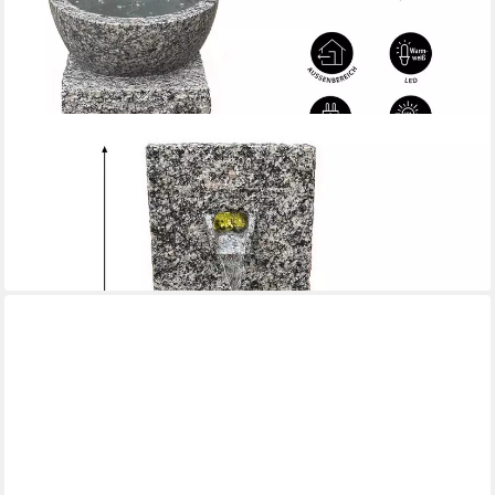
DEHNER
Gartenbrunnen Peel, 70 x 50 x 50 cm, Granit, 50 cm Breite,
frostbeständiger Außenbrunnen, Komplett-Set mit Pumpe /
Trafo / LED
349,99 €
lieferbar - in 6-7 Werktagen bei dir