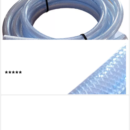
DEHNER
Gartenbrunnen Spiralschlauch, Brunnen- oder Teichschlauch,
grau, flexibler Schlauch aus robustem Kunststoff für
Gartenbrunnen und Teich
(1)
ab 12,99 €
(3,25 €/ 1 m)
lieferbar - in 4-5 Werktagen bei dir