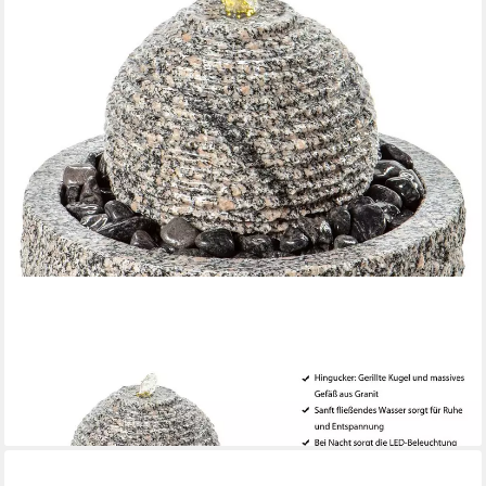
DEHNER
Gartenbrunnen Bern mit LED, Ø 42 cm, Höhe 45 cm, Granit,
rundes Wasserspiel aus Granit inkl. Pumpe, Trafo und LED-
Beleuchtung
229,99 €
lieferbar - in 6-7 Werktagen bei dir