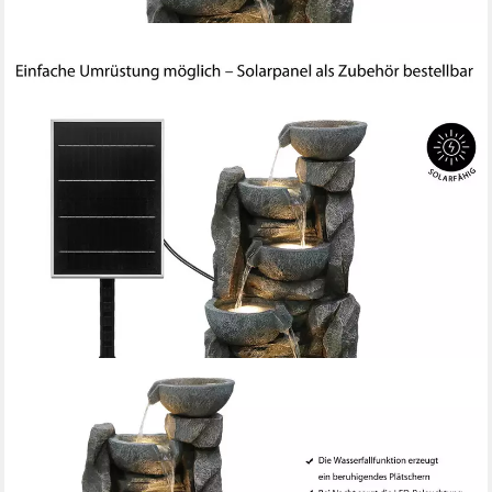
DEHNER
Gartenbrunnen Gresta, mit LED Beleuchtung, 40.5 x 97.5 x 40.5
cm, Polyresin, schwarz, 40,5 cm Breite, frostbeständig,
solarfähiger Kaskadenbrunnen, inkl. Pumpe / Trafo
259,99 €