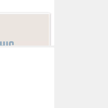
For Singing, Typobox, erhältlich
Wandsticker oder Acrylglasbild
i dir