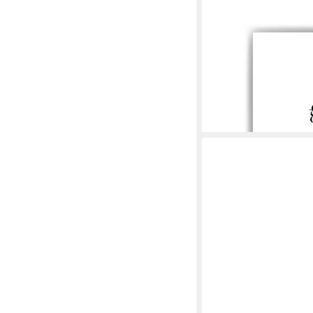
TIGERLINO
Poster JETZT Motiva
ab 12,90 €
lieferbar - in 3-4 Werktag