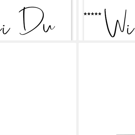
edicht, Ohkimiko, erhältlich als
Wandbild Winter - ein Gedic
Wandsticker oder Acrylglasbild
Poster, Leinwandbild, Wand
(1)
ab 8,76 €
10,95 €
-20%
en bei dir
lieferbar - in 5-6 Werktagen be