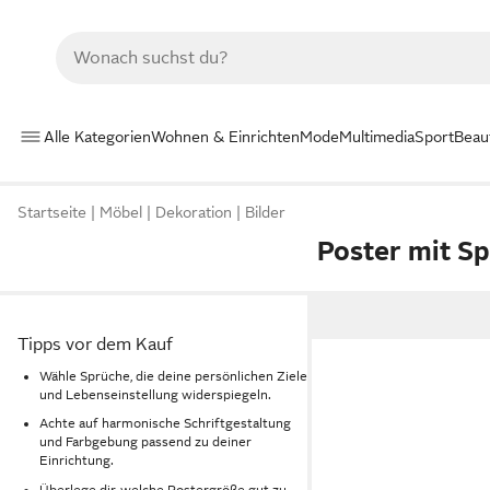
Alle Kategorien
Wohnen & Einrichten
Mode
Multimedia
Sport
Beau
Startseite
Möbel
Dekoration
Bilder
Poster mit S
Tipps vor dem Kauf
Wähle Sprüche, die deine persönlichen Ziele
und Lebenseinstellung widerspiegeln.
Achte auf harmonische Schriftgestaltung
und Farbgebung passend zu deiner
Einrichtung.
Überlege dir, welche Postergröße gut zu