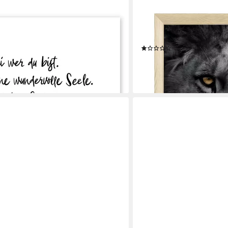
JUSTGOODMOOD
t, Ohkimiko, erhältlich als Poster,
Poster Premium ® Never Giv
cker oder Acrylglasbild
· ohne Rahmen
(1)
ab 10,00 €
UVP
13,00 €
-23%
en bei dir
lieferbar in 3 Wochen