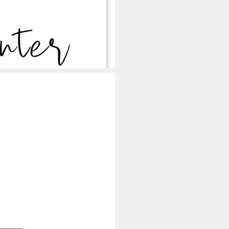
ht, Ohkimiko, erhältlich als
sticker oder Acrylglasbild
i dir