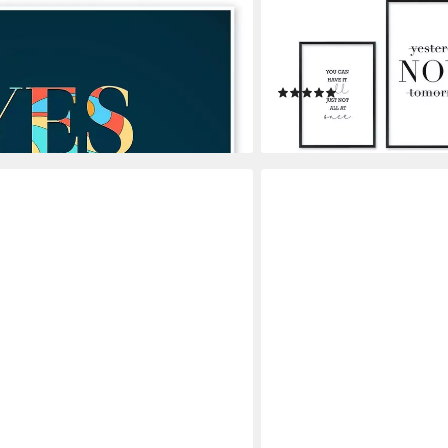
HYGGELIG HOME
, Typobox, erhältlich als Poster,
Poster Zitate Motivation 
cker oder Acrylglasbild
Rahmen - 7 Wandbilder, Spr
shine, Qualitätsdruck dick
(1)
ab 29,90 €
en bei dir
lieferbar - in 2-3 Werktagen be