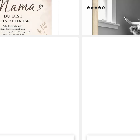
ko Pr, (1 St)
· ohne Rahmen, (1 St)
(23)
ab 10,00 €
UVP
13,00 €
-23%
lieferbar in 3 Wochen
POSTERLOUNGE