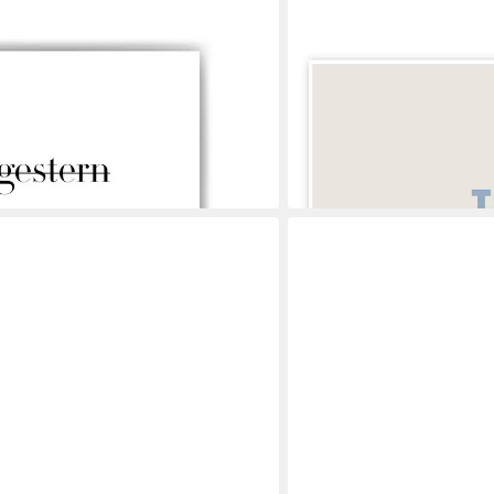
POSTERLOUNGE
tion Wandbild Spruch Wanddeko
Wandbild This Bathroom Is 
als Poster, Leinwandbild, 
en bei dir
ab 6,36 €
7,95 €
-20%
lieferbar - in 5-6 Werktagen be