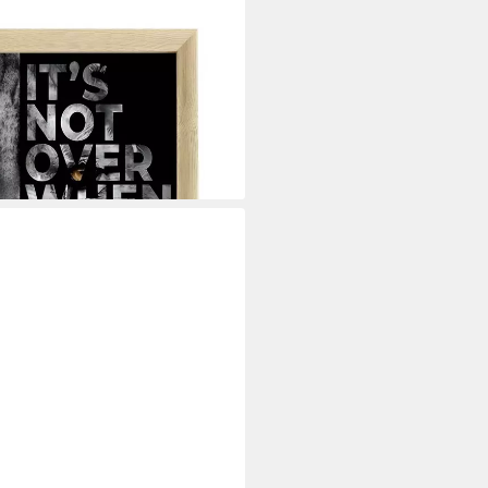
e Up · Löwe · Zitat · Motivation