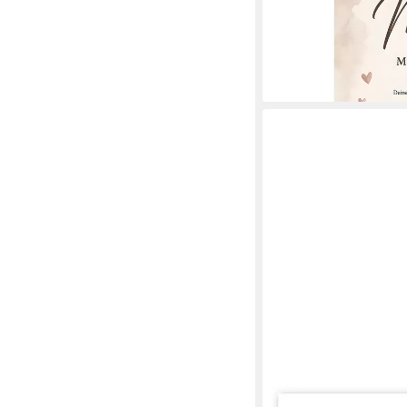
Spruch Familie Wandde
ab 10,00 €
UVP
13,00 €
-23%
lieferbar in 3 Wochen
POSTERLOUNGE