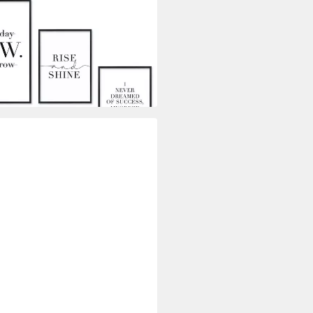
- Premium Poster Set OHNE &
üche (Set, 7 St), Collage rise &
es Papier
i dir