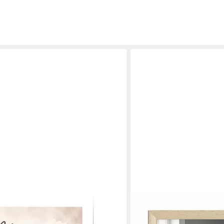
JUSTGOODMOOD
a Kind Geschenk für Mama Liebe
Poster Premium ® Kuh Toil