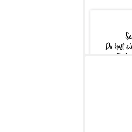
POSTERLOUNGE
Wandbild Sei wer du bis
Leinwandbild, Wandsti
ab 8,76 €
10,95 €
-20%
lieferbar - in 5-6 Werktag