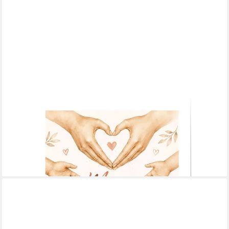
JUSTGOODMOOD
Poster Muttertag Geschenk für Mama Familie Hände llustration
Liebe Dankbarkei, (1 St)
ab 10,00 €
UVP
13,00 €
-23%
lieferbar in 3 Wochen