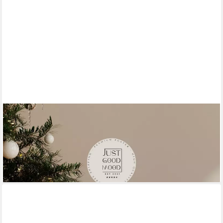
JUSTGOODMOOD
Poster Familien Personalisiert Geschenkidee Personalisierte
Namen Herz Verbun, Paar (1 St)
ab 10,00 €
UVP
13,00 €
-23%
lieferbar in 3 Wochen