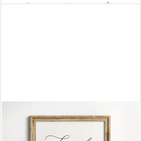
JUSTGOODMOOD
Poster Familie Personalisiert Namen Familiengeschenk
Wohnzimmer Schlafzimmer, (1 St)
ab 15,00 €
UVP
20,00 €
-25%