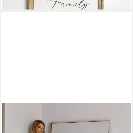
lieferbar in 3 Wochen
JUSTGOODMOOD
Poster Dein Foto als personalisierbar 20 x 25 cm, (1 St)
ab 14,00 €
UVP
18,00 €
-22%