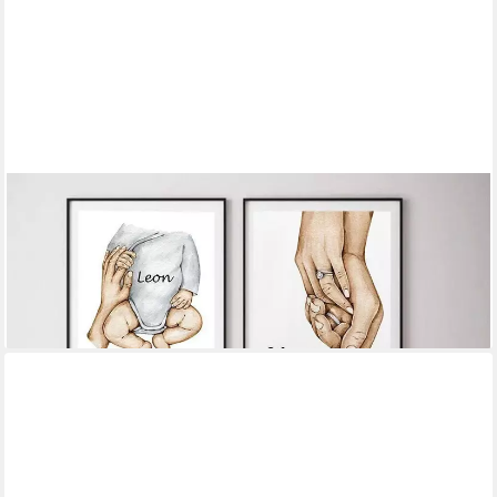
JUSTGOODMOOD
Poster Familie Personalisiert mit Händen Papa Mama Kinder und
Baby als Deko P, A (1 St)
ab 24,00 €
UVP
30,00 €
-20%
lieferbar in 3 Wochen