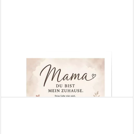
JUSTGOODMOOD
Poster Muttertag Mama Kind Geschenk für Mama Liebe Spruch
Familie Wanddeko Pr, (1 St)
ab 10,00 €
UVP
13,00 €
-23%
lieferbar in 3 Wochen