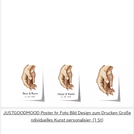
JUSTGOODMOOD
Poster Personalisierte Henna Hände Paar Geschenkidee
Hochzeit Verlobung llust, G (1 St)
ab 10,00 €
UVP
13,00 €
-23%
lieferbar in 3 Wochen
JUSTGOODMOOD Poster hr Foto Bild Design zum Drucken Große
ndividuelles Kunst personalisier, (1 St)