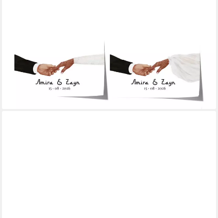
JUSTGOODMOOD
Poster Hände Verbindung Paar Hochzeit Geschenkidee
Personalisierte Namen Datu, E (1 St)
ab 10,00 €
UVP
13,00 €
-23%
lieferbar in 3 Wochen