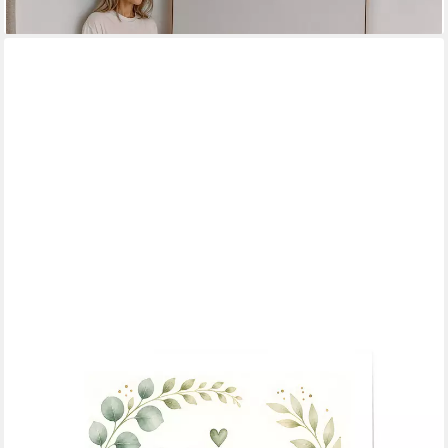
lieferbar in 3 Wochen
JUSTGOODMOOD
Poster Muttertag Mama Eukalyptus Geschenk für Mama Liebe
Spruch Boho Wanddeko, (1 St)
ab 10,00 €
UVP
13,00 €