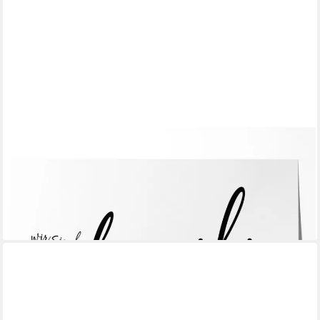
JUSTGOODMOOD
Poster Familienposter mit Namen Personalisiertes Familienbild
Geschenkidee fü, (1 St)
ab 10,00 €
UVP
13,00 €
-23%
lieferbar in 3 Wochen