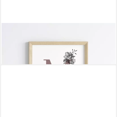
JUSTGOODMOOD
Poster Familie Personalisiert Namen Familiengeschenk
Wohnzimmer Schlafzimmer, (1 St)
ab 15,00 €
UVP
20,00 €
-25%
lieferbar in 3 Wochen