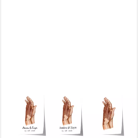
JUSTGOODMOOD
Poster Henna Hochzeit Personalisiert Hände Minimal Aquarell
Paar Namen Datum, G (1 St)
ab 10,00 €
UVP
13,00 €
-23%
lieferbar in 3 Wochen