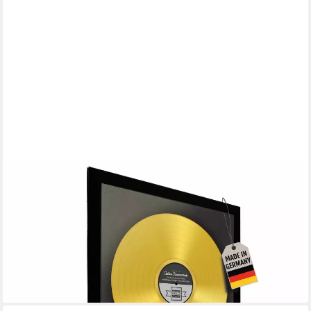
LINEO
Poster Personalisierte Goldene Schallplatte mit Foto & Name,
Golden Award Schallplatte (Individuelles Poster mit eigenem
Foto & Text), Musik Geschenk zu Hochzeit, Jubiläum &
Geburtstag
ab 11,99 €
UVP
14,99 €
-20%
lieferbar - in 2-3 Werktagen bei dir