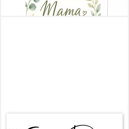
-23%
lieferbar in 3 Wochen
POSTERLOUNGE
Wandbild Sei Du - ein Gedicht, Ohkimiko, erhältlich als Poster,
Leinwandbild, Wandsticker oder Acrylglasbild