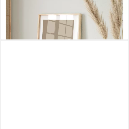
JUSTGOODMOOD
Poster Hochzeit Verlobung Geschenkidee Datum Text
Personalisiert Hochzeit Bra, Braun (1 St)
ab 10,00 €
UVP
13,00 €
-23%
lieferbar in 3 Wochen