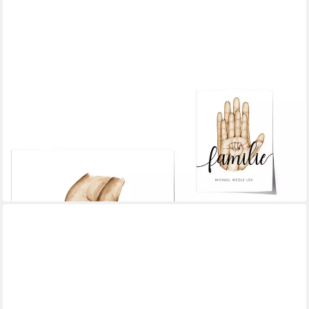
JUSTGOODMOOD
Poster Premium ® Familie Hände Personalisiert Vorname
Familiengeschenk, Eltern + 4 Kinder (1 St), verschiedene Größen
wählbar
ab 10,00 €
UVP
13,00 €
-23%
lieferbar in 3 Wochen