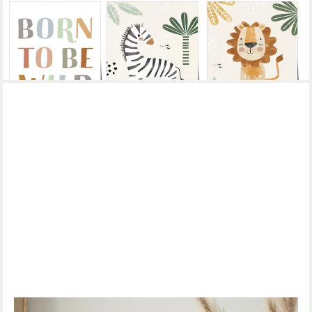
Kinderzimmer, C (1 St), verschiedene Größen wählbar
ab 10,00 €
UVP
13,00 €
-23%
lieferbar in 3 Wochen