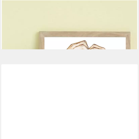
JUSTGOODMOOD
Poster Familie Personalisiert Hände Namen Herz Zeichen
Verbundenheit Deko Pri, C 5 Hands (1 St)
ab 12,00 €
UVP
16,00 €
-25%
lieferbar in 3 Wochen