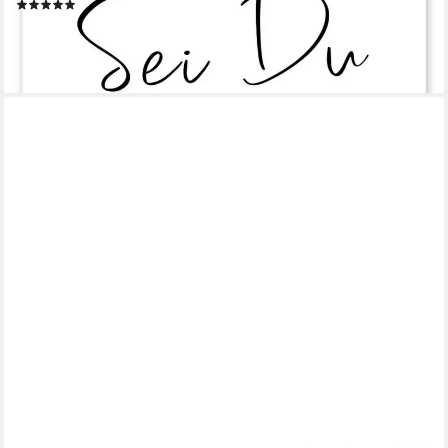
(7)
ab 8,76 €
10,95 €
-20%
lieferbar - in 5-6 Werktagen bei dir
JUSTGOODMOOD
Poster Premium ® Safari Dschungel Tiere Name Personalisiert