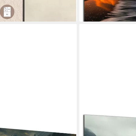
en bei dir
lieferbar - in 6-7 Werktagen be
+19