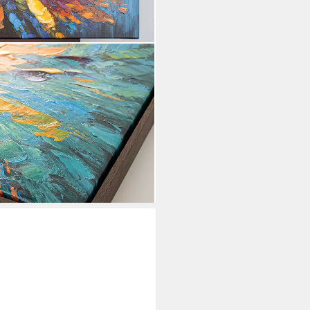
, Abstrakt, Rahmen hell,
, Gemälde mit Strukturpaste und
mat
i dir