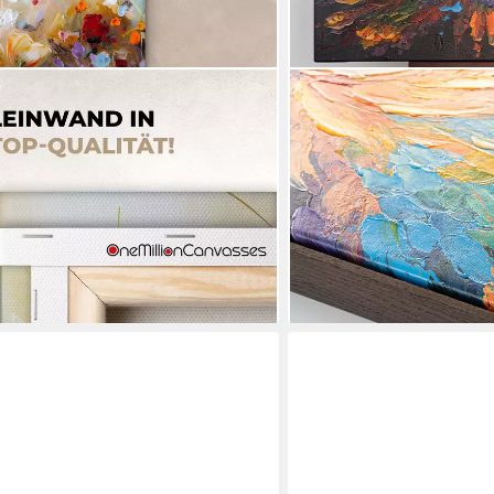
S®
AUREDAS
 - Blumen - Farbenfroh - Natur,
Gemälde "Tanz der Farben"
nwand Canvas Wandbild,
140x70cm, Gemälde, Blüte
30 cm
Acrylfarbe, Panorama For
ab 339,90 €
lieferbar - in 3-4 Werktagen be
en bei dir