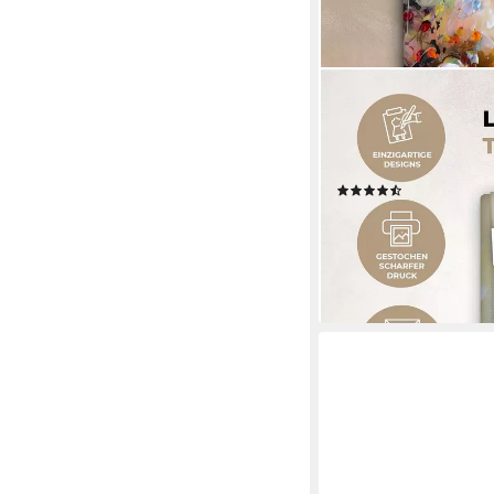
ONEMILLIONCANVASSE
Leinwandbild Ölfarben
Fotodruck (1 St), Lei
Wanddekoration 20x
(57)
ab 19,35 €
UVP
28,00 €
-31%
lieferbar - in 3-4 Werktag