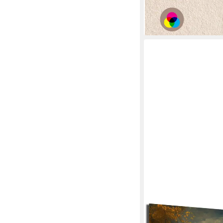
lieferbar - in 6-7 Werktag
+5