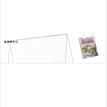
RELAXDAYS
Kochbuchhalter Buchaufsteller für DIN A4 Bücher
(3)
16,99 €
UVP
39,99 €
-58%
lieferbar - in 2-3 Werktagen bei dir