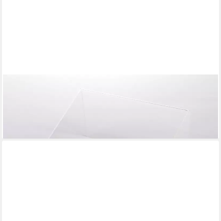
QUEENCE
Buchstütze Lesehilfe - Buchständer - Tablet-Stütze -
Warenstütze - Acrylhalter (1 St), 30x24x13 cm aus Acrylglas -
15,90 €
lieferbar - in 4-5 Werktagen bei dir