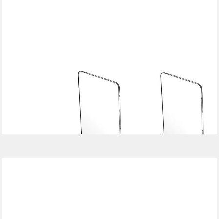
LUXUSKOLLEKTION
Buchstütze Buchständer Acryl Transparente Buchstützen 2er
Set 18cm*12cm
37,95 €
lieferbar in 6 Wochen