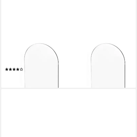
LUXUSKOLLEKTION
Buchstütze Acryl-Buchstützen 4er Set Transparent Rutschfest
Bücherregal
(1)
37,95 €
lieferbar - in 6-7 Werktagen bei dir