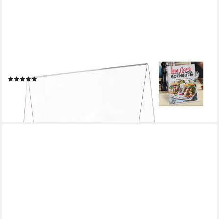
RELAXDAYS
Kochbuchhalter Buchaufsteller Acryl für DIN A4
(1)
14,99 €
UVP
29,99 €
-50%
lieferbar - in 2-3 Werktagen bei dir