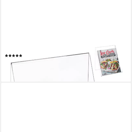
RELAXDAYS
Kochbuchhalter 2 x Buchaufsteller für DIN A5 Bücher
(1)
15,99 €
UVP
39,99 €
-60%
lieferbar - in 2-3 Werktagen bei dir