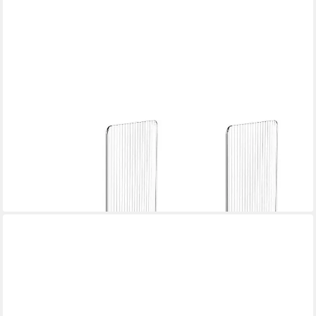
LUXUSKOLLEKTION
Buchstütze Buchstützen Acryl Buchständer Büro Schule
Bibliothek 18cm 12 cm 12.1cm
44,95 €
lieferbar in 6 Wochen