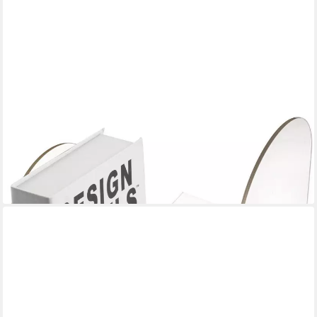
LUXUSKOLLEKTION
Buchstütze Buchstütze Acryl Transparent 2er Pack 80 x 70 x
130mm Bücherhalter
28,95 €
lieferbar - in 7-9 Werktagen bei dir