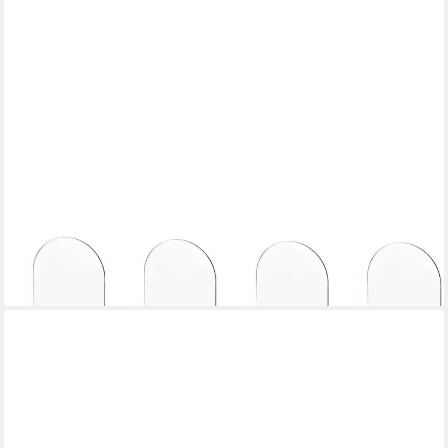
LUXUSKOLLEKTION
Buchstütze Buchstützen Acryl transparent 8 Stück rutschfest
Regal Büro Clear 8
47,95 €
lieferbar - in 6-7 Werktagen bei dir