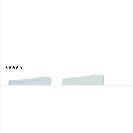
MAUL
Buchstütze (2 St), aus Acryl
(4)
ab 5,69 €
lieferbar - in 2-3 Werktagen bei dir