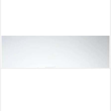
HAC24
Buchstütze XL Buchständer Buchhalter Kochbuchständer Buch
Display, Acryl 30x18x18 cm bis zu 5 kg
19,99 €
lieferbar - in 3-4 Werktagen bei dir