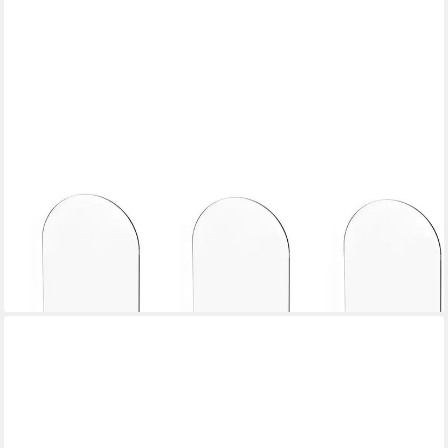
LUXUSKOLLEKTION
Buchstütze Acryl-Buchstützen für Regale 6er-Set Transparent
Rutschfeste Aufkleber
41,95 €
lieferbar - in 6-7 Werktagen bei dir