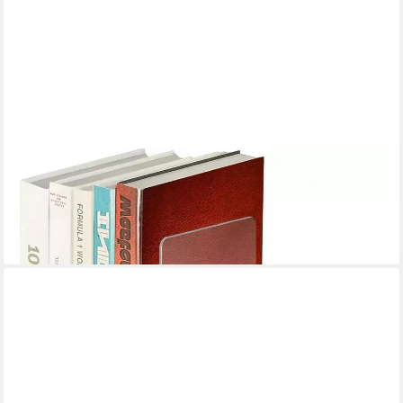
LUXUSKOLLEKTION
Buchstütze Buchstützen Acryl Transparent Bücherhalter
Bookends Regal Bücherhalter
31,95 €
lieferbar - in 6-7 Werktagen bei dir