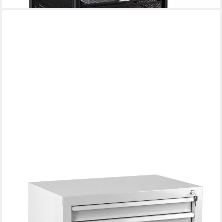
ADB
Schubladenbox TAUROX 6 Schubladen mit Vollauszug 70 x 60
cm (B x H)
579,00 €
lieferbar - in 7-9 Werktagen bei dir