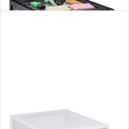
lieferbar - in 2-3 Werktagen bei dir
RELAXDAYS
Schubladenbox mit 5 Schubfäch
49,99 €
UVP
89,99 €
-44%