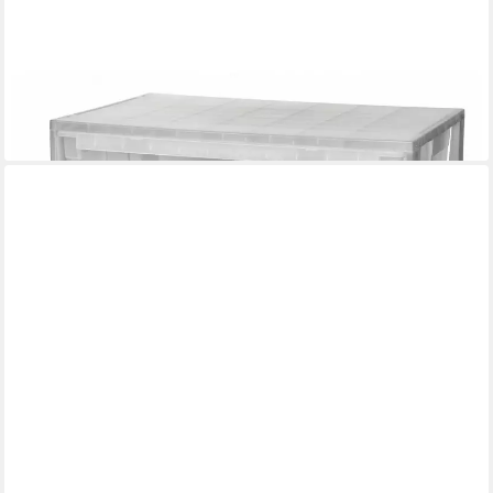
KREHER
Schubladenbox Set: 2 x Schubladenbox Größe XL, Volumen 36
Liter
59,90 €
lieferbar - in 4-5 Werktagen bei dir