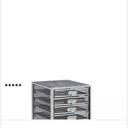
RELAXDAYS
Schubladenbox A4 mit 10 Fäch, silber
(1)
74,99 €
UVP
99,99 €
-25%
lieferbar - in 2-3 Werktagen bei dir