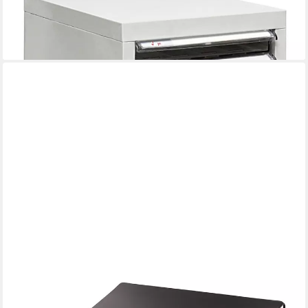
74 cm (B x H) transparent
175,80 €
lieferbar - in 6-7 Werktagen bei dir
BETTY BOSSI
Schubladenbox Aufbewahrung, Metall, 33x32 cm