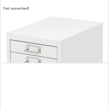
Fast ausverkauft
ML-DESIGN
Aktenschrank Metallschrank mit Schubladen
Aufbewahrungsschrank Mehrzweckschrank (1-St) Lagerschrank
Weiß Büroschrank Werkzeugschrank Stahlschrank 28x38x33
cm
63,99 €
UVP
79,99 €
-20%
lieferbar - in 3-4 Werktagen bei dir