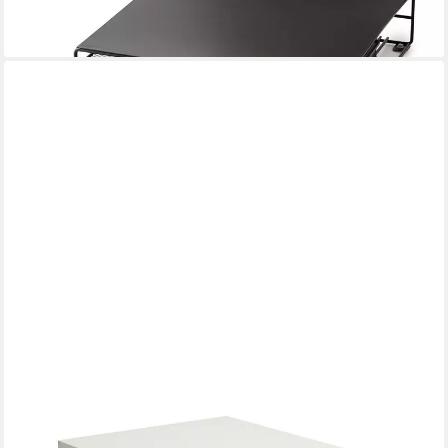
35,95 €
lieferbar - in 2-3 Werktagen bei dir
ADB
Schubladenbox Schubladencontainer mit 5 PVC Schubladen 27,3
x 25,5 cm (B x H)