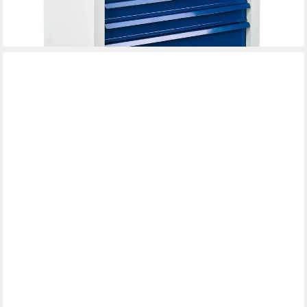
lieferbar - in 7-9 Werktagen bei dir
YELLOW ONE
Schubladenbox 1 Stück Ablagebox A4 abschließbar, (Stück, 1-