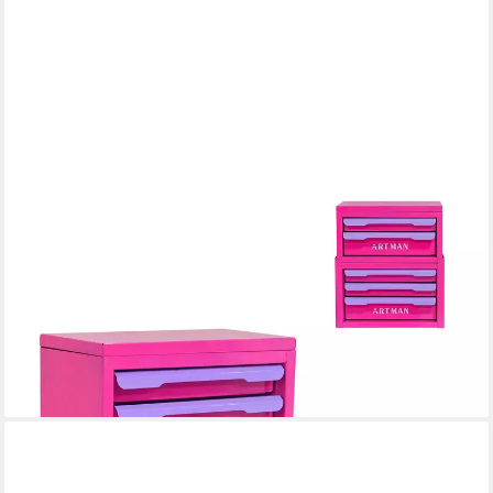
I@HOME
Schubladenbox Schubladenschrank, Aufbewahrungsschrank,
Stahl, 5 Schubladen, (2-St), stapelbare Kommode mit
Metallgriffen, für Kosmetik- & Bastellager usw.
69,00 €
UVP
99,00 €
-30%
lieferbar - in 7-9 Werktagen bei dir