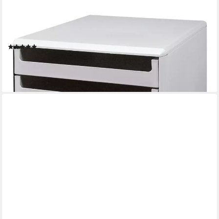
METZGER & MENDLE
Schubladenbox, mit lichtgrauer Hülle, 5 Schubladen, halboffen,
stapelbar
(9)
32,34 €
lieferbar - in 9-11 Werktagen bei dir
+5