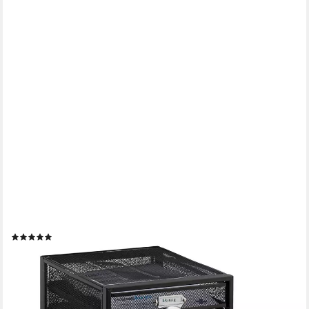
RELAXDAYS
Schubladenbox A4 mit 5 Fäch, schwarz
(3)
49,99 €
UVP
89,99 €
-44%
lieferbar - in 2-3 Werktagen bei dir