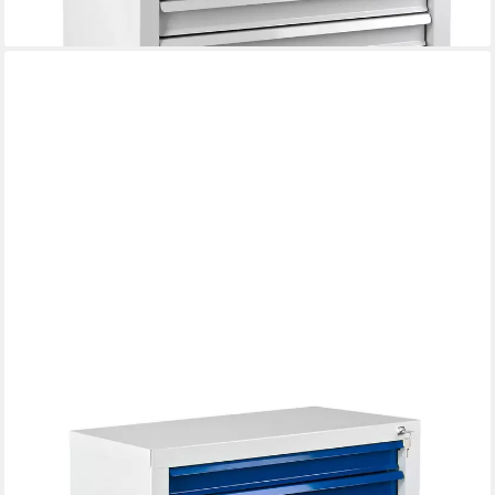
ADB
Schubladenbox TAUROX 7 Schubladen mit Vollauszug 70 x 90
cm (B x H)
639,00 €