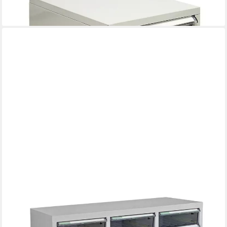
83,79 €
lieferbar - in 6-7 Werktagen bei dir
ADB
Schubladenbox Schubladencontainer mit 27 Schubladen 79,5 x
88 cm (B x H) transparent