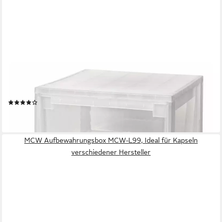
KREHER
Schubladenbox Set: 2 x Schubladenbox Größe L, Volumen 23
Liter
(1)
46,99 €
lieferbar - in 4-5 Werktagen bei dir
MCW Aufbewahrungsbox MCW-L99, Ideal für Kapseln
verschiedener Hersteller