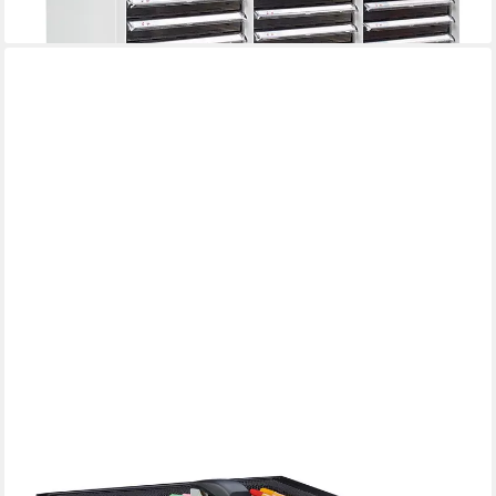
lieferbar - in 7-9 Werktagen bei dir
RELAXDAYS
Schubladenbox A4 mit 3 Fäch, schwarz
41,99 €
UVP
69,99 €
-40%