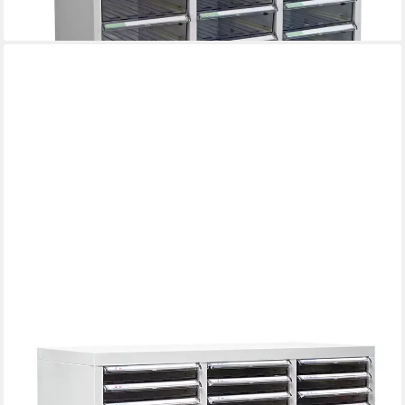
609,00 €
lieferbar - in 7-9 Werktagen bei dir
ADB
Schubladenbox Schubladencontainer mit 63 PVC Schubladen
79,5 x 100,7 cm (B x H)
629,00 €