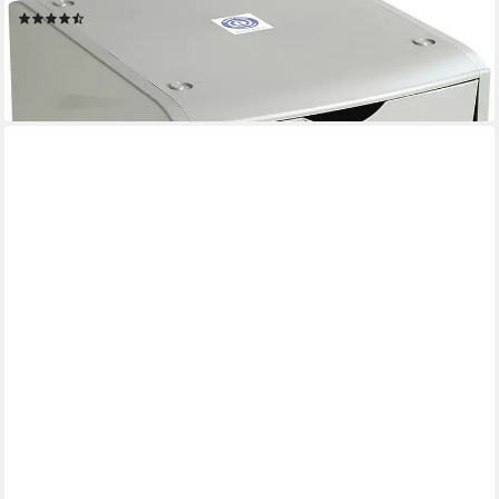
(7)
23,69 €
lieferbar - in 2-3 Werktagen bei dir
HELIT