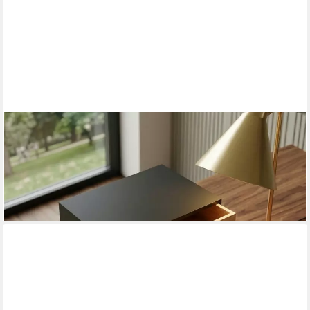
EDAXO
Aufbewahrungsbox Bambus-Schreibtischorganizer mit
Schubladen HEGO, 25 cm
36,99 €
UVP
42,99 €
-14%
lieferbar - in 3-4 Werktagen bei dir