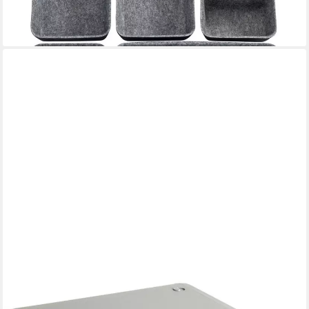
-24%
lieferbar - in 3-4 Werktagen bei dir
HELIT
Schubladenbox the green chameleon, mit 4 Schubladen,
geschlossen, stapelbar, Recycling-Kunststoff