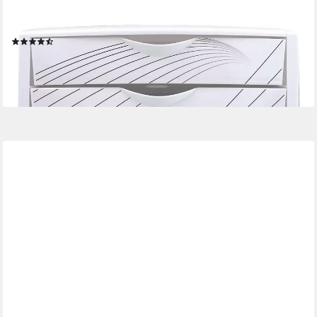
Schubladenbox the chameleon, mit 4 Schubladen, geschlossen,
stapelbar
(10)
ab 22,99 €
lieferbar - in 2-3 Werktagen bei dir
+1