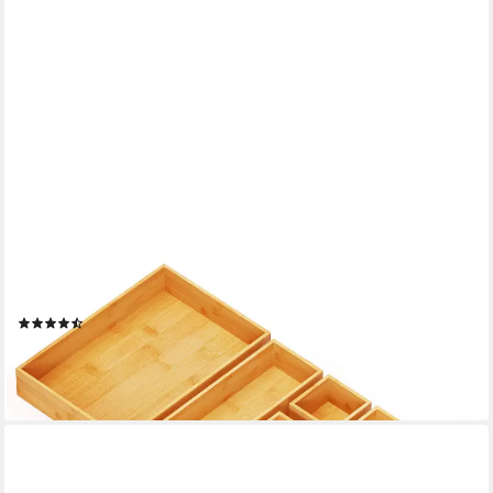
SPACEAID
Aufbewahrungsbox Bambus-Schubladenorganizer-
Aufbewahrungsboxen-Set (für Küche, Badezimmer, Schreibtisch
und Make-up-Organisation, 7 St)
(4)
ab 11,99 €
UVP
39,99 €
-70%
lieferbar - in 4-5 Werktagen bei dir