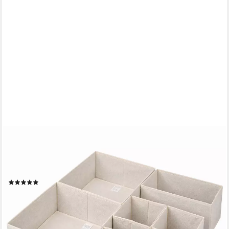
SEKEY
Aufbewahrungsbox Aufbewahrungsboxen Set us Vliesstoff
Faltbare Stoffboxen Organizer (6 St), Beige S (28×28×13×2,
14×28×13×2, 14×14×13×2) – für Schubladen/Regale
(6)
ab 12,99 €
UVP
59,99 €
-78%
lieferbar - in 3-4 Werktagen bei dir