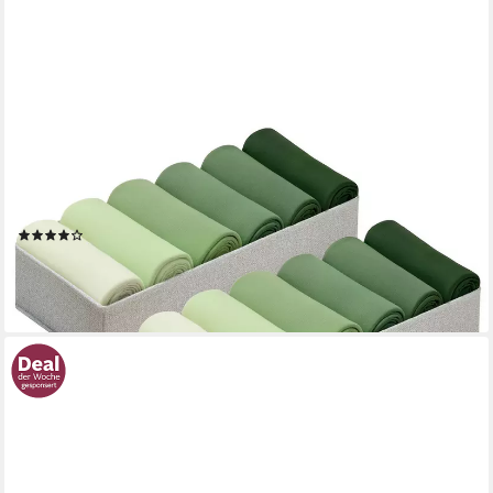
BLUMTAL
Faltbox Kompatibel HEMNES, MALM, PAX Organizer
Ordnungssystem Kleiderschrank (4 St), Faltboxen für BHs, T-
Shirts - Boxen für Schrank
(3)
ab 19,99 €
UVP
29,99 €
-33%
lieferbar - in 2-3 Werktagen bei dir