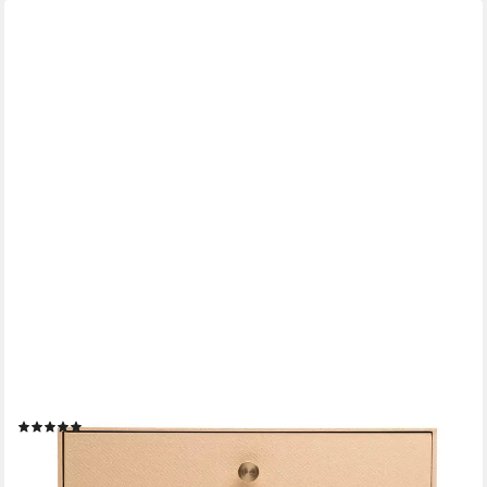
EXACOMPTA
Schubladenbox Schubladenbox 2 Schubladen 17x355x27 cm A4
Maxi Beige 30602E, Bodenpresentation Display
(6)
ab 36,44 €
lieferbar - in 4-5 Werktagen bei dir