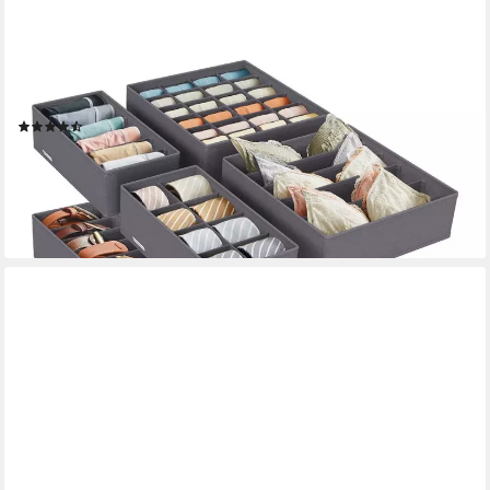
SONGMICS
Aufbewahrungsbox Unterwäsche-Organizer, faltbar, Stoffboxen,
für BHs Socken Krawatten (8 St), 8 Stück, Ordnungssystem
Kleiderschrank, Aufbewahrungsbox Schrank
(62)
17,99 €
UVP
34,99 €
-49%
lieferbar - in 4-5 Werktagen bei dir