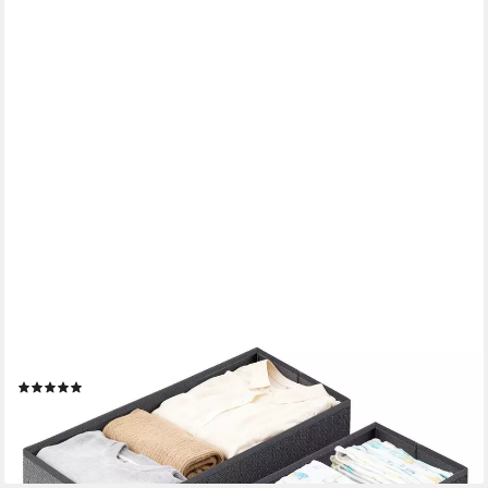
SEKEY
Aufbewahrungsbox Aufbewahrungsbox Set aus Vliesstoff –
faltbarer, 2 St Schubladen Organizer für Schrank und
Kleiderschrank 19×40×11 cm
(2)
ab 8,99 €
UVP
35,99 €
-75%
lieferbar - in 3-4 Werktagen bei dir