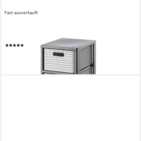
Fast ausverkauft
ROTHO
Aufbewahrungsbox Country Rollcontainer mit 3 Schubladen in
Rattan-Optik
(19)
35,33 €
lieferbar - in 5-6 Werktagen bei dir