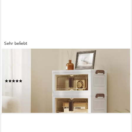
Sehr beliebt
SONGMICS
Aufbewahrungsbox 4 Ebenen, Organizer mit 1 Deckel,
Stapelboxen auf Rollen, Plastikboxen, Ordnungsboxen 25/45/55
L pro Ebene, 100/180/220 L insgesamt
(55)
ab 25,49 €
UVP
38,99 €
nur bis Dienstag
-35%
lieferbar - in 4-5 Werktagen bei dir