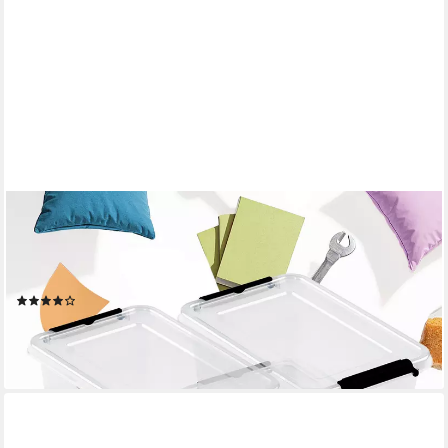
BOXXIVO
Aufbewahrungsbox Aufbewahrungsboxen mit Deckel BPA-freie
& lebensmittelechte Boxen (4 St), Plastikbox mit Deckel -
robuste & stapelbare Aufbewahrungsboxen
(8)
ab 18,99 €
UVP
24,99 €
-24%
lieferbar - in 2-3 Werktagen bei dir