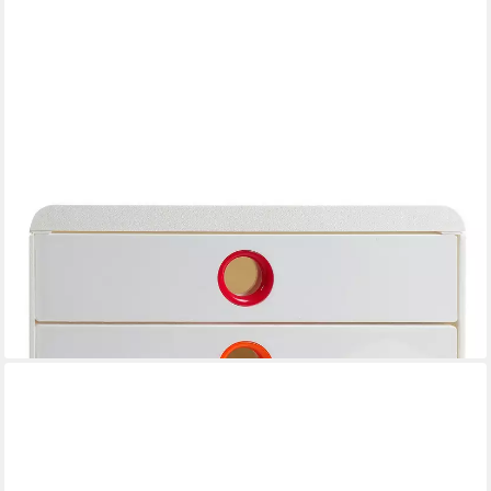
EXACOMPTA
Schubladenbox Schubladenbox POP-BOX + 4 geschlossenen
Laden, Weiss/Harlekin, 314398D, Boxen einzen
56,63 €
lieferbar - in 4-5 Werktagen bei dir