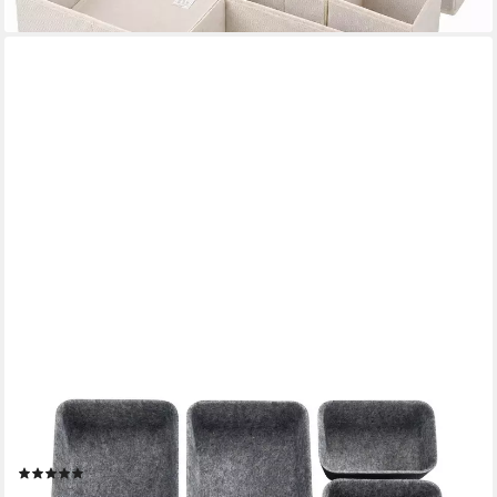
WENKO
Organizer (Set, 7 St), Aufbewahrungsboxen für Schubladen, 3
Größen, recycelter Polyesterfilz
(15)
28,99 €
UVP
37,99 €