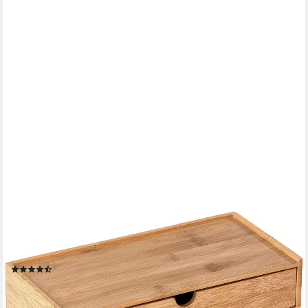
WENKO
Organizer Modell Terra, Aufbewahrungsbox mit Schublade, ideal
für Bad, Gäste-WC, Küche & Flur
(12)
29,99 €
UVP
38,99 €
-23%