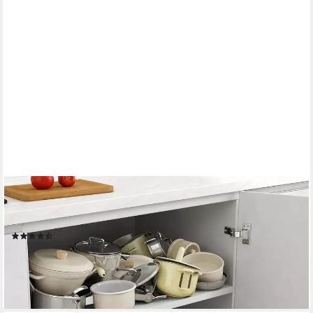
YOUYIJIA
Schubladenbox 1 Stück Teleskopschublade, Erweiterbar
Ausziehbare Schubladen
(4)
25,99 €
UVP
45,99 €
(0,52 €/ 1 Stk)
-43%
lieferbar - in 5-6 Werktagen bei dir