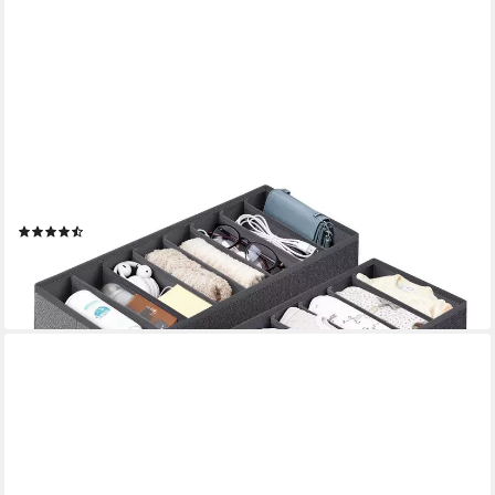
SEKEY
Aufbewahrungsbox Aufbewahrungsbox Set aus Vliesstoff –
faltbarer Schubladen, 2 St, 19 × 40 × 11 cm, Organizer für
Schrank und Kleiderschrank
(4)
ab 9,99 €
UVP
55,99 €
-82%
lieferbar - in 3-4 Werktagen bei dir