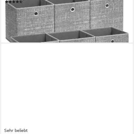
(151)
19,99 €
UVP
37,99 €
(3,33 €/ 1 Stk)
-47%
lieferbar - in 4-5 Werktagen bei dir
+2
Sehr beliebt