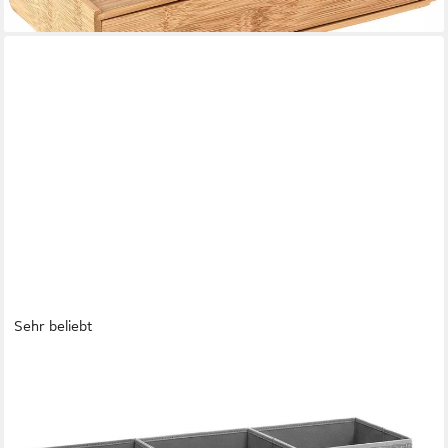
lieferbar - in 3-4 Werktagen bei dir
Sehr beliebt
SONGMICS
Aufbewahrungsbox Aufbewahrungsboxen, stoff,
Ordnungsboxen, Organizer (Aufbewahrung, Organizer, für
Würfelregal, mit Griff), 6er Set, Faltbox, 33x33x33 cm