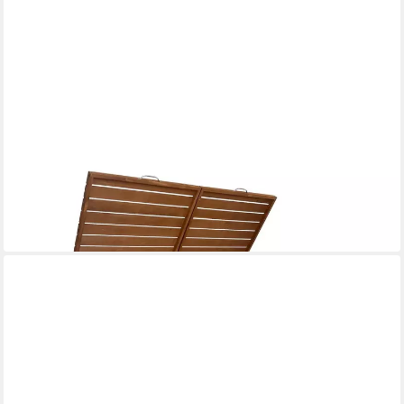
ENDORPHIN
Aufbewahrungsbox Stabile Comfort Mülltonnengarage /
Mülltonnenbox Braun natur für 2x 24
299,00 €
in 6-7 Werktagen bei dir