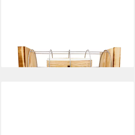
EISERNE RESERVE®
Geschenkbox Happy Birthday 40 - Eiserne Reserve Gitterbox -
Geburtstag Geldgeschen
33,95 €
in 3-4 Werktagen bei dir