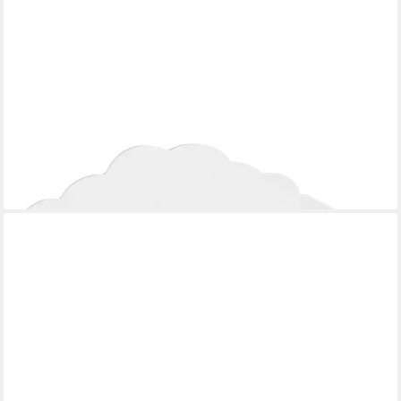
ATMOSPHERA CRÉATEUR D'INTÉRIEUR
Aufbewahrungsbox
39,99 €
UVP
51,99 €
-23%
in 4-5 Werktagen bei dir