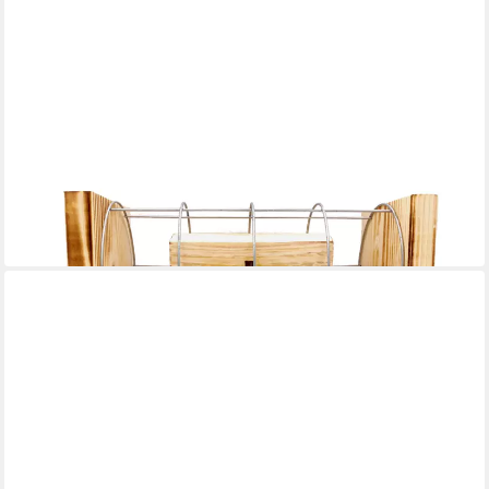
EISERNE RESERVE®
Geschenkbox Happy Birthday 60 - Eiserne Reserve Gitterbox -
Geburtstag Geldgeschen
33,95 €
in 3-4 Werktagen bei dir