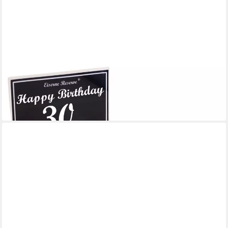
EISERNE RESERVE®
Geschenkbox Happy Birthday 30 - Eiserne Reserve Gitterbox -
Geburtstag Geldgeschen
33,95 €
in 3-4 Werktagen bei dir