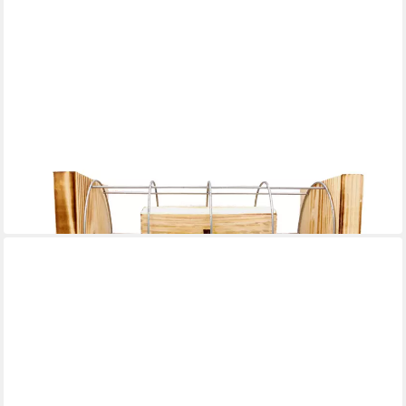
EISERNE RESERVE®
Geschenkbox Happy Birthday 70 - Eiserne Reserve Gitterbox -
Geburtstag Geldgeschen
33,95 €
in 3-4 Werktagen bei dir