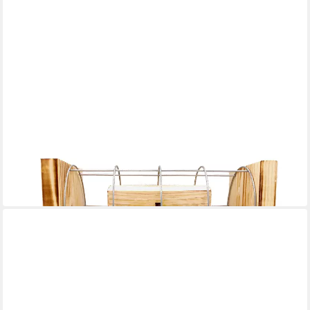
EISERNE RESERVE®
Geschenkbox Herzlichen Glückwunsch zum Bachelor - Eiserne
Reserve Gitterbox Geldg
31,95 €
in 3-4 Werktagen bei dir