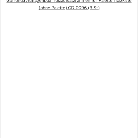
Garronda Auflagenbox Holzaufsatzrahmen für Palette Holzkiste
(ohne Palette) GD-0096 (3 St)