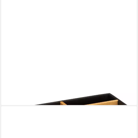
5FIVE SIMPLY SMART
Aufbewahrungsbox
20,99 €
UVP
26,99 €
-22%
in 4-5 Werktagen bei dir