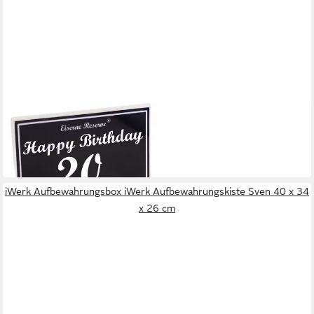
EISERNE RESERVE®
Geschenkbox Happy Birthday 20 - Eiserne Reserve Gitterbox -
Geburtstag Geldgeschen
33,95 €
in 3-4 Werktagen bei dir
iWerk Aufbewahrungsbox iWerk Aufbewahrungskiste Sven 40 x 34
x 26 cm