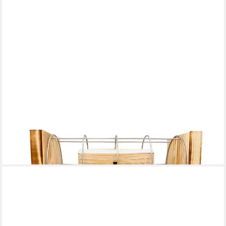
EISERNE RESERVE®
Geschenkbox Herzlichen Glückwunsch zum Abitur - Eiserne
Reserve Gitterbox Geldges
31,95 €
in 3-4 Werktagen bei dir