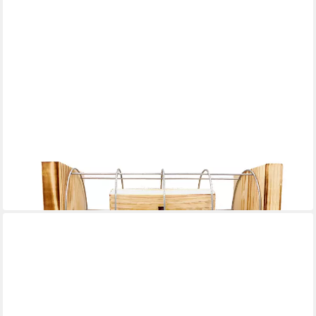
EISERNE RESERVE®
Geschenkbox Zum Abschied alles Gute - Eiserne Reserve
Gitterbox Geldgeschenk zum A
31,95 €
in 3-4 Werktagen bei dir