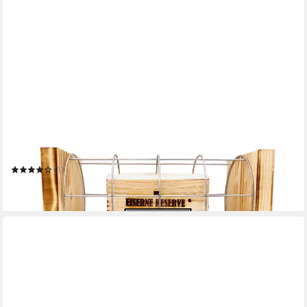
EISERNE RESERVE®
Geschenkbox Herzlichen Glückwunsch zum Examen - Eiserne
Reserve Gitterbox Geldges
(1)
31,95 €
in 3-4 Werktagen bei dir