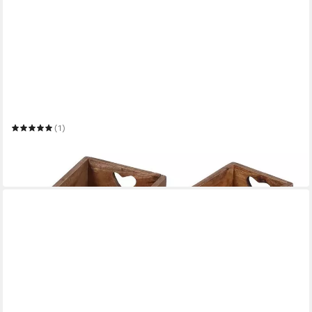
CASA MORO
Aufbewahrungsbox Retro Holzbox 3er Set LUCIA alte
Ziegelform mit Herz Griffen
(1)
29,90 €
UVP
49,90 €
-40%
in 3-4 Werktagen bei dir