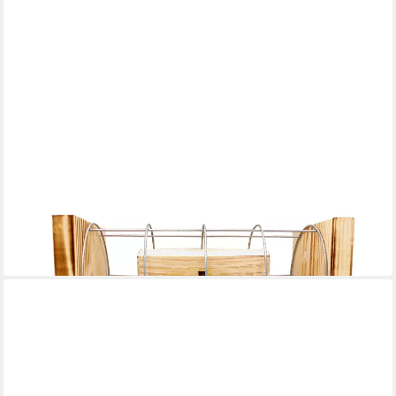
EISERNE RESERVE®
Geschenkbox Neutral zum SELBST BESCHRIFTEN- Eiserne
Reserve Gitterbox Geldgeschenk
31,95 €
in 3-4 Werktagen bei dir