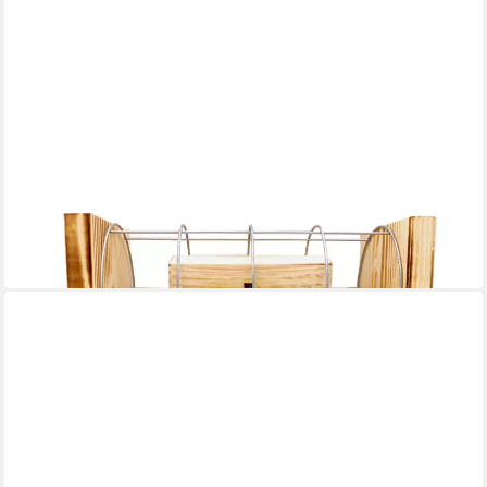
EISERNE RESERVE®
Geschenkbox Happy Birthday - Eiserne Reserve Gitterbox -
Geburtstag Geldgeschenk -
33,95 €
in 3-4 Werktagen bei dir