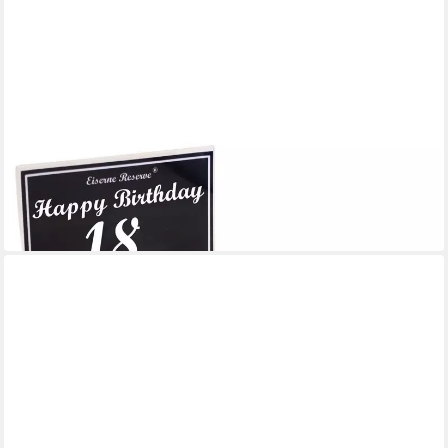
EISERNE RESERVE®
Geschenkbox Happy Birthday 18 - Eiserne Reserve Gitterbox -
Geburtstag Geldgeschen
33,95 €
in 3-4 Werktagen bei dir