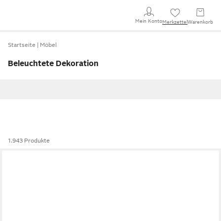
Mein Konto
Merkzettel
Warenkorb
Startseite
Möbel
Beleuchtete Dekoration
1.943 Produkte