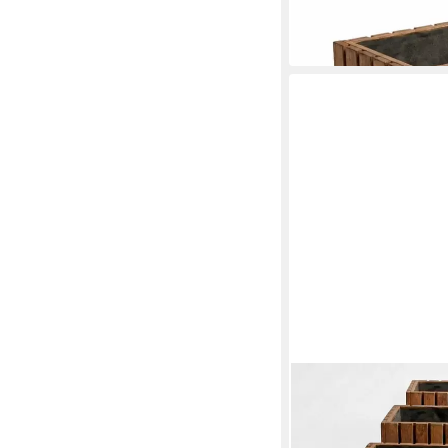
in 4-5 Werktagen bei dir
MEGA-HOLZ
Pflanzkübel Pflanzküb
Blumenkasten für auß
89,95 €