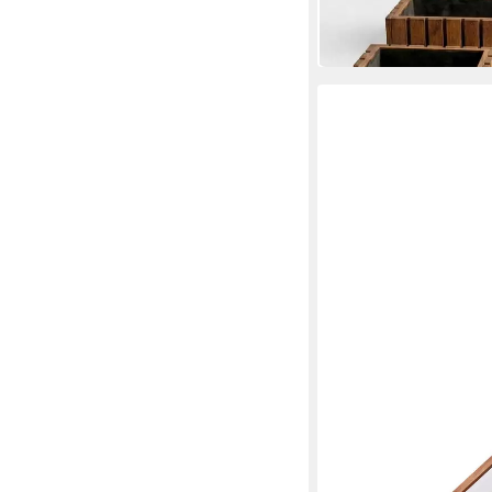
in 6-7 Werktagen bei dir
MERAX
Blumenkasten Pflanzk
Sonnendach
245,99 €
UVP
499,99 €