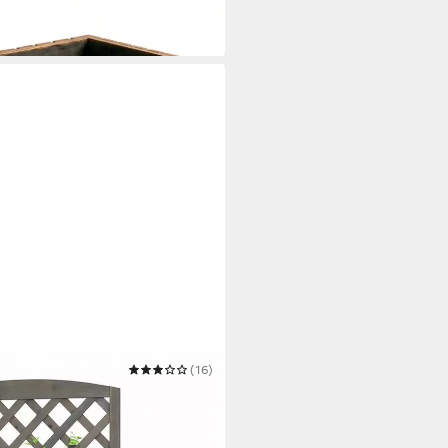
(16)
en Rankkasten Rankgitter
nkgestell