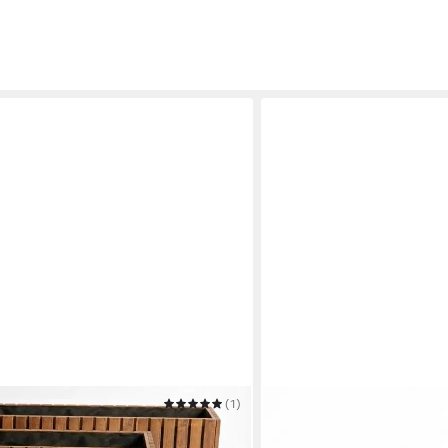
(1)
MEGA-HOLZ
el Holz TAVO73 - Kiefer
Pflanzkübel Pflanzkübel H
en, massiv groß
Blumenkasten für außen, 