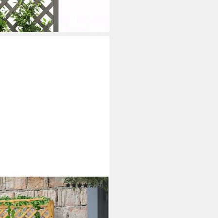
(9)
pe mit Rankhilfe, Holz
ig