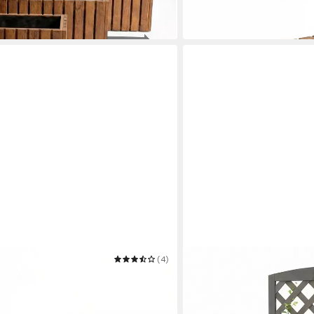
ab 49,95 €
in 4-5 Werktagen bei dir
(4)
MUCOLA
el Holz TAVO35 - Kiefer
Blumenkasten Blumenkast
en, massiv groß
Rankhilfe Blumenkübel Ra
49,80 €
UVP
104,90 €