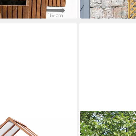
-14%
in 2-3 Werktagen bei dir
HOLZDEKOLADEN
übel mit Outdoor-Schaukel und
Deko-Windrad 6-eckige Ga
weißen Solarlicht & Flügel
149,90 €