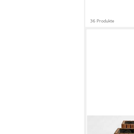
36 Produkte
MEGA-HOLZ
Pflanzkübel Pflanzküb
Blumenkasten für auß