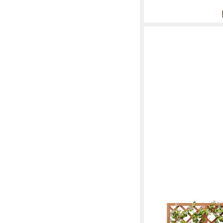
in 3-4 Werktagen bei dir
MERAX
Pflanzkübel mit 2 Pfla
189,99 €
UVP
409,99 €
-54%
in 6-7 Werktagen bei dir