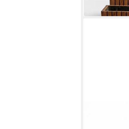
89,95 €
in 6-7 Werktagen bei dir
MEGA-HOLZ
Pflanzkübel Pflanzküb
Blumenkasten für auß
ab 49,95 €