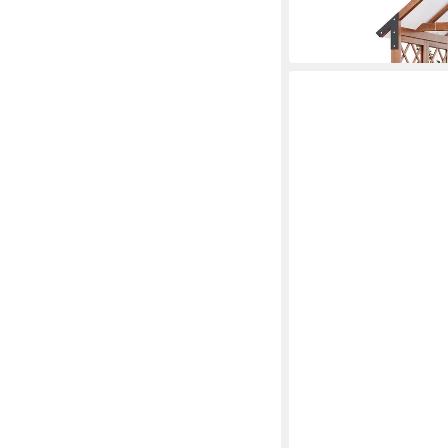
-51%
in 6-7 Werktagen bei dir
SPETEBO
Deko-Schriftzug Holz 
x 27 cm
30,95 €