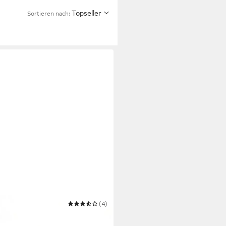
Topseller
Sortieren nach:
(4)
olz TAVO35 - Kiefer
massiv groß