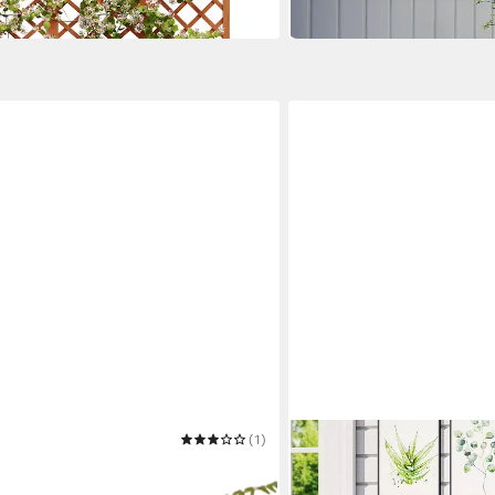
(1)
OUTSUNNY
asten Pflanzkasten Holz Pflanzer
Pflanzentreppe Vierstufig
k Holz
mit 4 Rollen