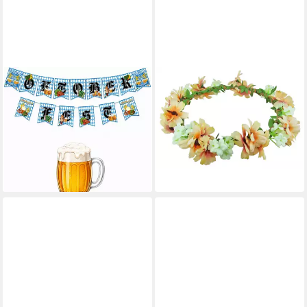
FELIXLEO
TRACHTENLAND
Flagge 15 Stück Oktoberfest
Diadem Blumenkranz Anabel -
Girlande Bayern Partydeko
Apricot
12,90 €
Blau Weiß Set (1-St)
lieferbar - in 2-3 Werktagen bei dir
31,99 €
UVP
38,39 €
-17%
lieferbar in 3 Wochen