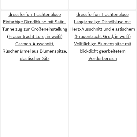
dressforfun Trachtenbluse
dressforfun Trachtenbluse
Einfarbige Dirndlbluse mit Satin-
Langärmelige Dirndlbluse mit
Tunnelzug zur Größeneinstellung
Herz-Ausschnitt und elastischem
(Frauentracht Lore, in weiß)
(Frauentracht Gretl, in weiß)
Carmen-Ausschnitt,
Vollflächige Blumenspitze mit
Rüschenärmel aus Blumenspitze,
blickdicht gearbeitetem
elastischer Sitz
Vorderbereich