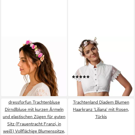
TRACHTENLAND
DRESSFORFUN
Diadem Blumen Haarreif
Trachtenbluse Dirndlbluse mit
'Sabia' mit Rosen und Blüten,
Kragen, Knopfleiste und
Pin
elastischem Gummisaum
14,95 €
(Frauentracht Vroni, in weiß)
lieferbar - in 2-3 Werktagen bei dir
(11)
Blumenspitze vollflächig,
21,99 €
blickdichte Front, kurze
lieferbar - in 2-3 Werktagen bei dir
abgesetzte Ärmel
dressforfun Trachtenbluse
Trachtenland Diadem Blumen
Dirndlbluse mit kurzen Ärmeln
Haarkranz 'Liliana' mit Rosen,
und elastischen Zügen für guten
Türkis
Sitz (Frauentracht Franzi, in
weiß) Vollflächige Blumenspitze,