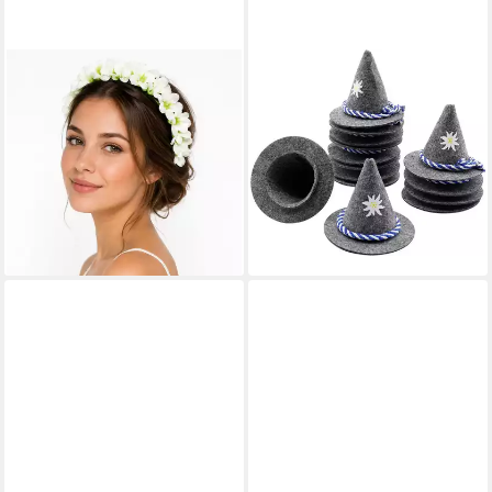
TRACHTENLAND
FELIXLEO
Diadem Blumen Haarkranz
Dekoobjekt 14 Stück
'Ranya' mit Seidenblüten,
Oktoberfest Mini Filzhut
Creme
Trachtenhut Tischdeko
12,95 €
Bayern 10x8CM (1 St)
lieferbar - in 2-3 Werktagen bei dir
27,99 €
UVP
33,59 €
-17%
lieferbar in 3 Wochen