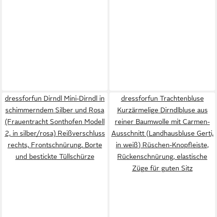
dressforfun Dirndl Mini-Dirndl in
dressforfun Trachtenbluse
schimmerndem Silber und Rosa
Kurzärmelige Dirndlbluse aus
(Frauentracht Sonthofen Modell
reiner Baumwolle mit Carmen-
2, in silber/rosa) Reißverschluss
Ausschnitt (Landhausbluse Gerti,
rechts, Frontschnürung, Borte
in weiß) Rüschen-Knopfleiste,
und bestickte Tüllschürze
Rückenschnürung, elastische
Züge für guten Sitz