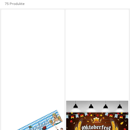
75 Produkte
DEKOTALENT®
FELIXLEO
Hängedekoration Banner XXL
Hängedekoration 2 Stück
Wimpel - Wiesn Deko
Oktoberfest Banner
Dekoration (Set, 1 St., 1x
180x110cm Bayern Party