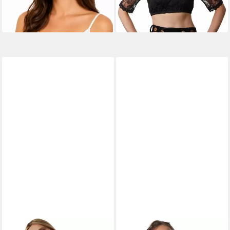
lieferbar - in 2-3 Werktagen bei dir
21,99 €
Blumenspitze, blickdichte
lieferbar - in 2-3 Werktagen bei dir
+2
Front, Borte an Hals und
Ärmeln
DRESSFORFUN
DRESSFORFUN