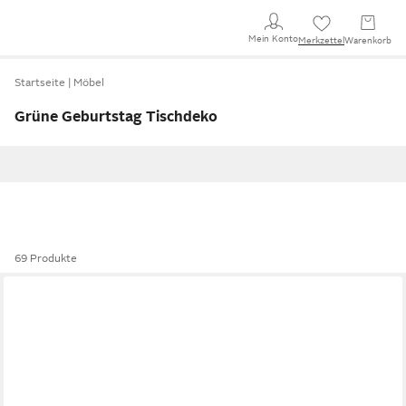
Mein Konto
Merkzettel
Warenkorb
Startseite
Möbel
Grüne Geburtstag Tischdeko
69 Produkte