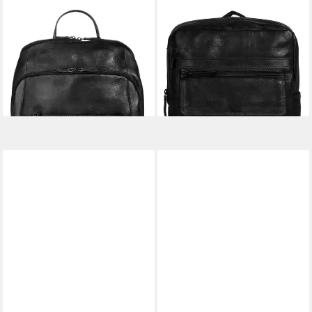
PIKÉ
SPIKES & SPARROW
Laptoprucksack, echt Leder,
Laptoprucksack, echt Leder
(1)
Made in Italy
189,95 €
148,95 €
UVP
199,00 €
lieferbar - in 6-8 Werktagen bei dir
-25%
lieferbar - in 6-8 Werktagen bei dir