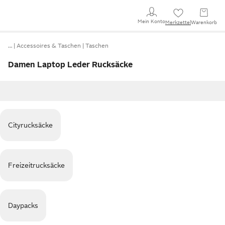
Mein Konto
Merkzettel
Warenkorb
…
Accessoires & Taschen
Taschen
Damen Laptop Leder Rucksäcke
Cityrucksäcke
Freizeitrucksäcke
Daypacks