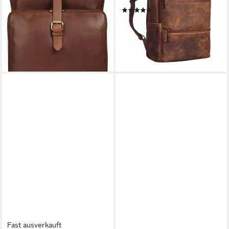
(1)
199,90 €
UVP
239,90 €
-17%
lieferbar - in 2-3 Werktagen bei dir
Fast ausverkauft