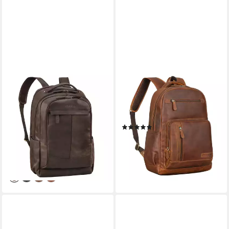
STILORD
STILORD
Notebookrucksack "Maxim"
Notebookrucksack "Hubertus"
Premium XL Business
Vintage Lederrucksack
Rucksack Leder mit
Damen und Herren
(4)
Laptopfach 17 - 19 Zoll
159,90 €
UVP
189,90 €
199,90 €
UVP
239,90 €
-16%
-17%
lieferbar - in 2-3 Werktagen bei dir
lieferbar - in 2-3 Werktagen bei dir