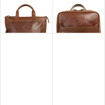
PIKÉ
PIKÉ
Laptoprucksack, echt Leder
Laptoprucksack, echt Leder,
198,95 €
Made in Italy
lieferbar - in 1-2 Werktagen bei dir
198,95 €
lieferbar - in 1-2 Werktagen bei dir