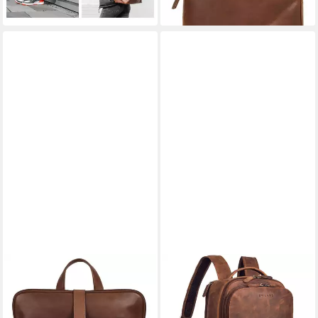
lieferbar - in 4-5 Werktagen bei dir
PIKÉ
STILORD
Laptoprucksack, echt Leder
Notebookrucksack "Thore"
149,95 €
Luxuriöser Leder Rucksack
lieferbar - in 6-8 Werktagen bei dir
mit Laptopfach 17 Zoll