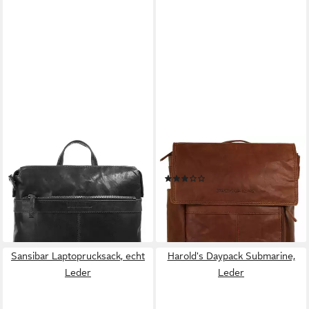
SPIKES & SPARROW
SPIKES & SPARROW
Laptoprucksack, echt Leder
Laptoprucksack, echt Leder
(1)
139,95 €
139,95 €
lieferbar - in 1-2 Werktagen bei dir
lieferbar - in 6-8 Werktagen bei dir
Sansibar Laptoprucksack, echt
Harold's Daypack Submarine,
Leder
Leder