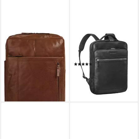
SPIKES & SPARROW
STILORD
Laptoprucksack, echt Leder
Notebookrucksack "Banks"
219,95 €
Moderner Leder Rucksack
lieferbar - in 6-8 Werktagen bei dir
Laptop 15,6 Zoll
(1)
159,90 €
UVP
174,90 €
-9%
lieferbar - in 2-3 Werktagen bei dir