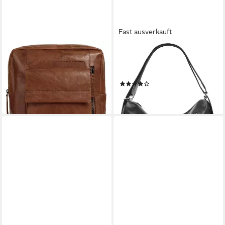
Fast ausverkauft
SPIKES & SPARROW
CLUTY
Laptoprucksack, echt Leder
Laptoprucksack, echt Leder,
198,95 €
Made in Italy
lieferbar - in 1-2 Werktagen bei dir
(13)
98,95 €
lieferbar - in 6-8 Werktagen bei dir