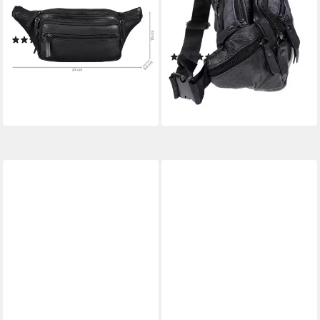
Gürteltasche Echtleder
Bauchtasche für Herren
Bauchtasche
Damen Schwarz Braun (1 tlg),
(10)
Waistbag Hüfttasche Waist
49,97 €
UVP
59,97 €
(36)
Bag
24,95 €
-17%
UVP
39,95 €
lieferbar - in 2-3 Werktagen bei dir
-38%
lieferbar - in 2-3 Werktagen bei dir
+3