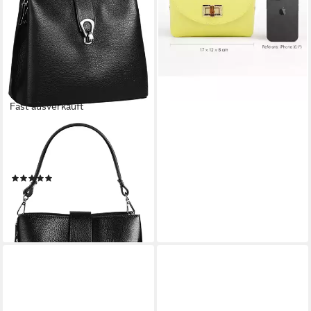
49,00 €
70,00 €
verstellbarer Schulterriemen
-30%
lieferbar - in 2-3 Werktagen bei dir
+14
Fast ausverkauft
CLUTY
Umhängetasche, echt Leder,
Made in Italy
(8)
69,95 €
lieferbar - in 1-2 Werktagen bei dir
+5