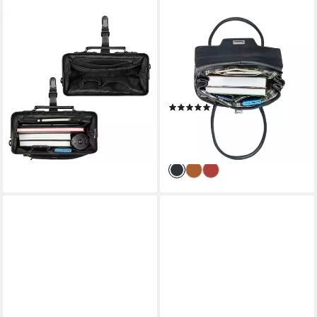
STILORD
BENTHILL
Handtasche "Casey" Vintage
Henkeltasche Damen Echt
Handtasche Leder Damen
Leder Handtasche
Herren Arzttasche
Schultertasche Vintage Bag
149,90 €
UVP
174,90 €
Tasche, Reißverschlussfach
(1)
-14%
149,90 €
UVP
349,90 €
lieferbar - in 2-3 Werktagen bei dir
-57%
lieferbar - in 2-3 Werktagen bei dir