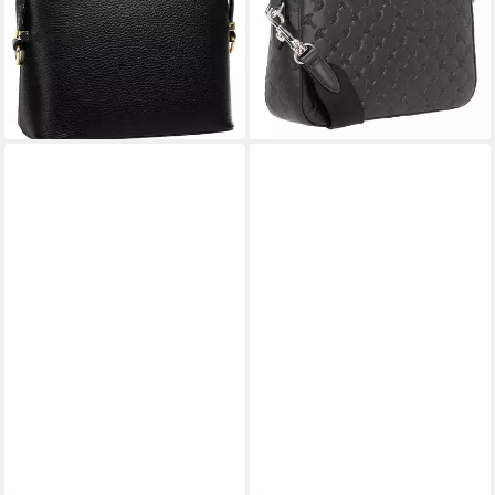
Made in Italy
Shoulderbag, aus echtem
(63)
Rindsleder
36,95 €
ab 159,95 €
lieferbar - in 6-8 Werktagen bei dir
lieferbar - in 2-3 Werktagen bei dir
+3