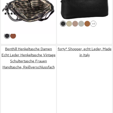
(184)
Vintage Bag Shopper
32,95 €
UVP
39,95 €
Schultertasche, Schultergurt
-18%
(39)
/ Umhängegurt
lieferbar - in 1-2 Werktagen bei dir
99,90 €
UVP
179,90 €
Reißverschlussfach
+4
-44%
lieferbar - in 2-3 Werktagen bei dir
Benthill Henkeltasche Damen
forty° Shopper, echt Leder, Made
Echt Leder Henkeltasche Vintage
in Italy
Schultertasche Frauen
Handtasche, Reißverschlussfach