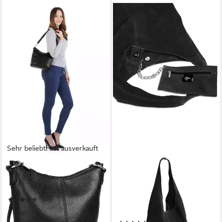
Sehr beliebt
Fast ausverkauft
CLUTY
CASPAR
Umhängetasche, echt Leder,
Schultertasche große Damen
Made in Italy
Wildleder Tasche Hobo Bag -
(140)
CLASSIC LINE - Modell
39,95 €
No.767, angenehm leicht,
lieferbar - in 1-2 Werktagen bei dir