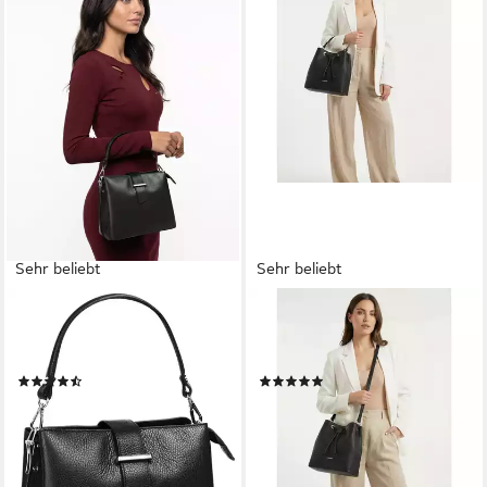
Sehr beliebt
Sehr beliebt
CLUTY
LAZAROTTI
Henkeltasche, echt Leder,
Beuteltasche Bologna Leather,
Made in Italy
Leder
(40)
(20)
59,90 €
ab 69,95 €
UVP
169,95 €
lieferbar - in 6-8 Werktagen bei dir
-59%
+5
lieferbar - in 2-3 Werktagen bei dir