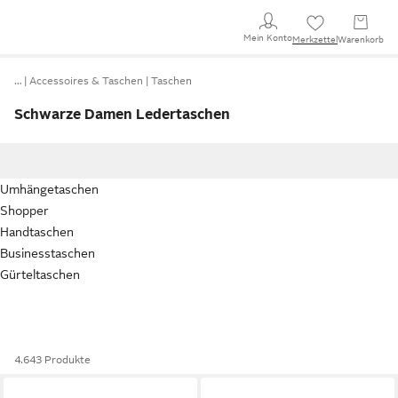
Mein Konto
Merkzettel
Warenkorb
…
Accessoires & Taschen
Taschen
Schwarze Damen Ledertaschen
Umhängetaschen
Shopper
Handtaschen
Businesstaschen
Gürteltaschen
4.643 Produkte