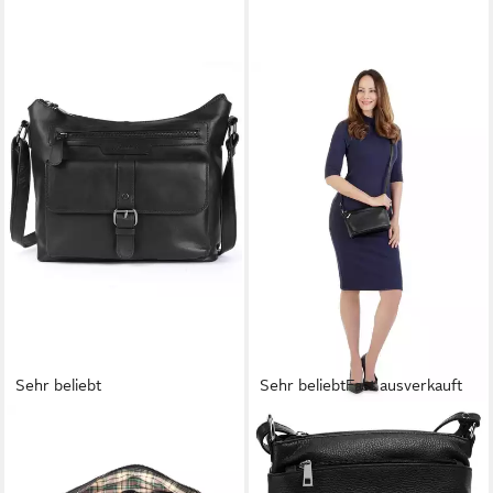
Sehr beliebt
Sehr beliebt
Fast ausverkauft
BENTHILL
CLUTY
Handtasche Damen Echt
Umhängetasche, echt Leder,
Leder Umhängetasche
Made in Italy