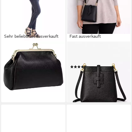
Sehr beliebt
Fast ausverkauft
Fast ausverkauft
CLUTY
COLLEZIONE ALESSANDRO
Abendtasche, echt Leder,
Umhängetasche Holunder, aus
Made in Italy
Rindsleder, Made in Italy
(46)
(7)
36,95 €
38,95 €
UVP
54,99 €
lieferbar - in 1-2 Werktagen bei dir
-29%
+3
lieferbar - in 2-3 Werktagen bei dir