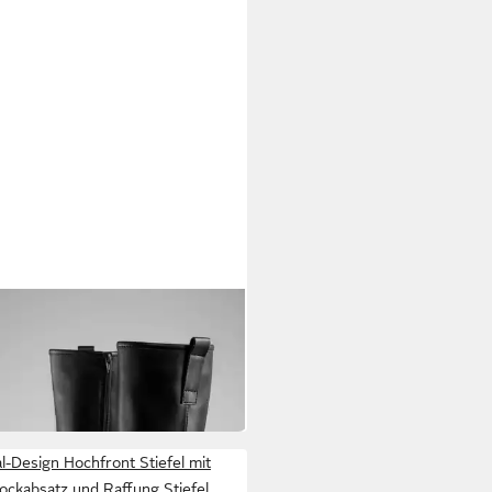
TON SHOES
el Bikerstiefel mit Innen-
verschluss
6,73 €
UVP
69,99 €
al-Design Hochfront Stiefel mit
lockabsatz und Raffung Stiefel