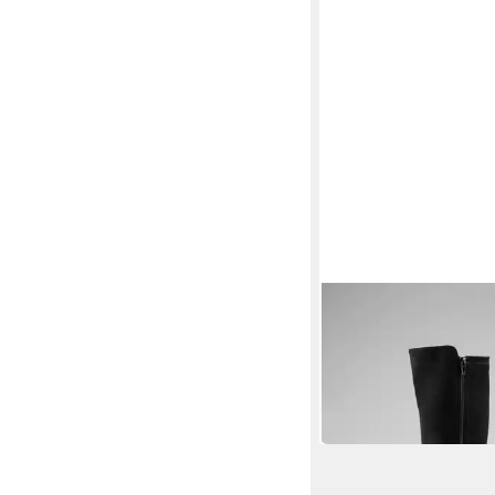
ANISTON SHOES
Stiefel Stretch-Stiefe
Reißverschluss
37,72 €
UVP
69,99 €
-46%