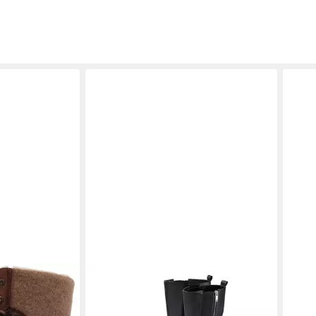
BÄR
CAPR
 Schnürstiefel
Daria Stiefel 100% Zehenfreiheit
Schlu
339,00 €
Langs