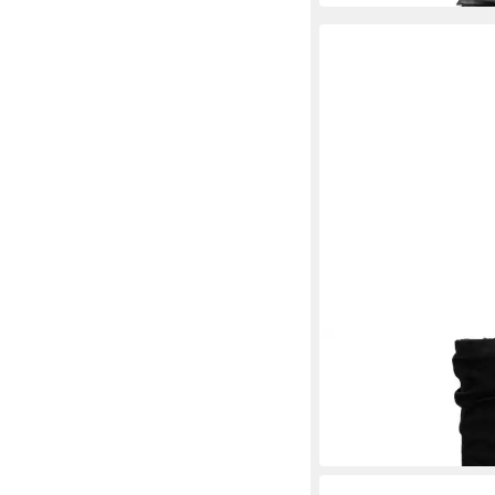
RIEKER
Stiefel Klassik-Stiefe
mit slouchy-Schaft
89,95 €