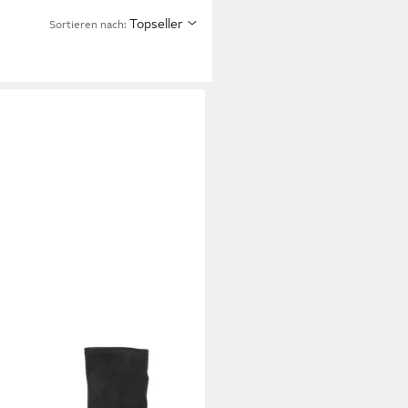
Topseller
Sortieren nach:
ICE
pfstiefel, Blockabsatz,
chaftstiefel in klassischer