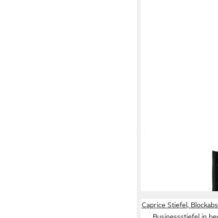
VITAFORM
Damen Stiefel Echt L
Stretch Stiefel
179,90 €
UVP
299,90 €
-40%
Caprice Stiefel, Blockabs
Businessstiefel in 