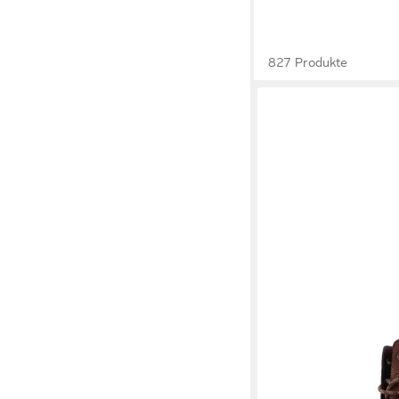
827 Produkte
MUSTANG SHOES
Darleen Winterstiefel
mit Reißverschluss