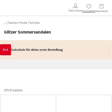
Mein Konto
Merkzettel
Warenkorb
…
Damen-Mode
Schuhe
Glitzer Sommersandalen
10 €
Gutschein für deine erste Bestellung
375 Produkte