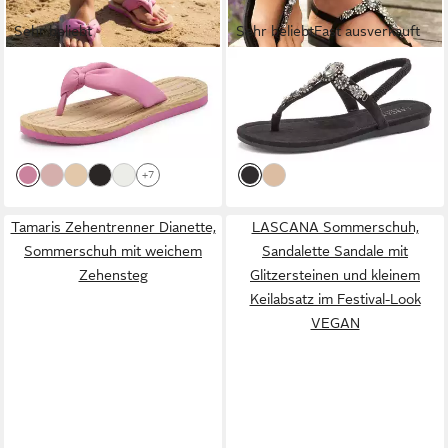
Sehr beliebt
Sehr beliebt
Fast ausverkauft
ELBSAND
LASCANA
Sommerschuh,
Sandale,Badelatsche,Flip
offener Schuh, Zehentrenner
ab 24,99 €
ab 39,99 €
Flop,Mule,
34,99 €
Sandale, Pantolette mit
49,99 €
Pantolette,Badeschuhe,Sommerschuhe
-29%
Schmucksteinen VEGAN
-20%
Badezehentrenner
+7
Zehentrenner mit
wasserabweisender und
Tamaris Zehentrenner Dianette,
LASCANA Sommerschuh,
ultraleichter Sohle VEGAN
Sommerschuh mit weichem
Sandalette Sandale mit
Zehensteg
Glitzersteinen und kleinem
Keilabsatz im Festival-Look
VEGAN