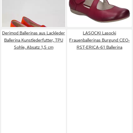
Obermaterial: Leder
Riemchenballerina,
169,90 €
ab 80,96 €
Spangenschuh, Halbschuh,
Festtagsschuh mit
+1
Klettverschluss
Derimod Ballerinas aus Lackleder
LASOCKI Lasocki
Ballerina Kunstlederfutter, TPU
Frauenballerinas Burgund CEO-
Sohle, Absatz 1,5 cm
RST-ERICA-61 Ballerina