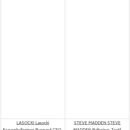
LASOCKI Lasocki
STEVE MADDEN STEVE
Frauenballerinen Burgund CEO-
MADDEN Ballerinas Textil