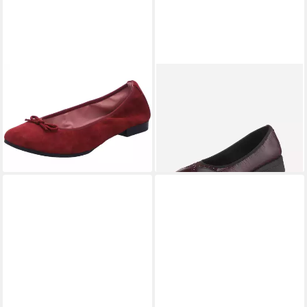
TAMARIS
Ballerina
AIRSOFT MODERN+
56,35 €
Ballerina Ballerina
39,99 €
79,99 €
+4
-50%