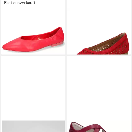
Fast ausverkauft
MELVIN & HAMILTON
Alora 1
PAUL GREEN
Paul Green
Ballerina
Ballerinas Leder Ballerina
151,92 €
ab 125,95 €
189,90 €
UVP
149,90 €
-20%
-16%
TERRY
Pisa Ballerina
JOSEF SEIBEL
Fiona 72