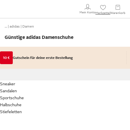
Mein Konto
Merkzettel
Warenkorb
…
adidas
Damen
Günstige adidas Damenschuhe
10 €
Gutschein für deine erste Bestellung
Sneaker
Sandalen
Sportschuhe
Halbschuhe
Stiefeletten