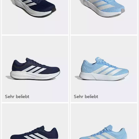
Sehr beliebt
Sehr beliebt
ADIDAS PERFORMANCE
ADIDAS PERFORMANCE
RESPONSE RUNNER 2
DURAMO RC2 RUNNING
Laufschuh
Laufschuh sehr leicht
39,99 €
29,99 €
UVP
50,00 €
UVP
50,00 €
-20%
-40%