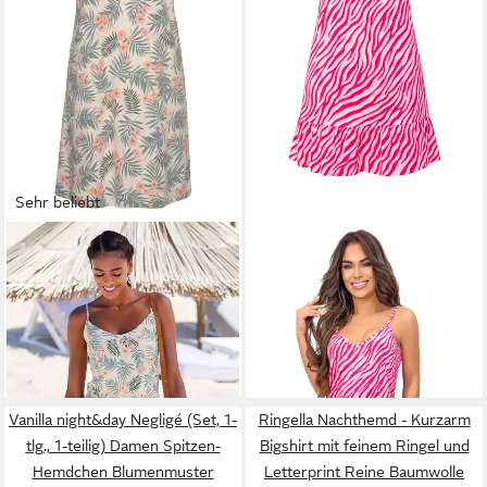
Sehr beliebt
LASCANA
Negligé mit
DONNA
Nachthemd Schlaf-
Spaghettiträgern
Shirt im Zebra-Look 100%
22,99 €
29,95 €
Baumwolle, Volant am Saum
37,95 €
-21%
Vanilla night&day Negligé (Set, 1-
Ringella Nachthemd - Kurzarm
tlg., 1-teilig) Damen Spitzen-
Bigshirt mit feinem Ringel und
Hemdchen Blumenmuster
Letterprint Reine Baumwolle