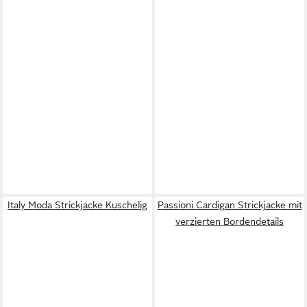
Italy Moda Strickjacke Kuschelig
Passioni Cardigan Strickjacke mit
verzierten Bordendetails