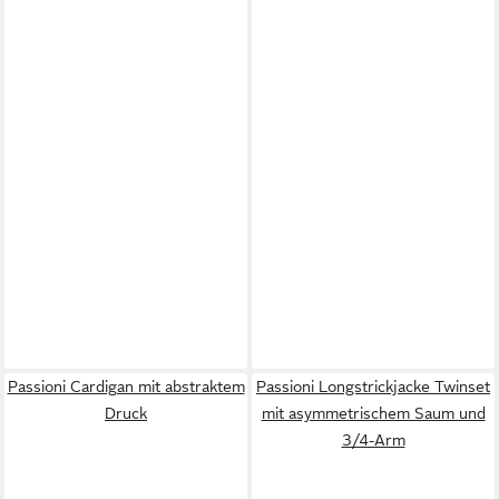
Passioni Cardigan mit abstraktem
Passioni Longstrickjacke Twinset
Druck
mit asymmetrischem Saum und
3/4-Arm