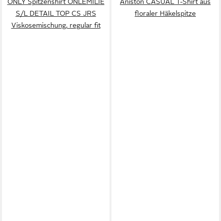
ONLY Spitzenshirt ONLEMILIE
Aniston CASUAL T-Shirt aus
S/L DETAIL TOP CS JRS
floraler Häkelspitze
Viskosemischung, regular fit