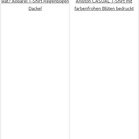
wat? Apparel T-Shirt Regenbogen
Aniston CASUAL T-Shirt mit
Dackel
farbenfrohen Blüten bedruckt