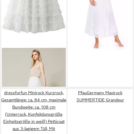
DEBAIJIA
Meshrock Damen
Frühling Herbst geschichteter
39,99 €
Tüll-Tortenrock
+13
dressforfun Minirock Kurzrock,
PfauGermany Maxirock
Gesamtlänge: ca. 84 cm, maximale
SUMMERTIDE Grandeur
Bundweite: ca. 108 cm
(Unterrock, Konfektionsgröße
Einheitsgröße in weiß) Petticoat
aus 3-lagigem Tüll, Mit