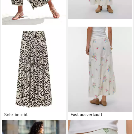
Sehr beliebt
Fast ausverkauft
LASCANA
Hosenrock mit
VERO MODA
Maxirock