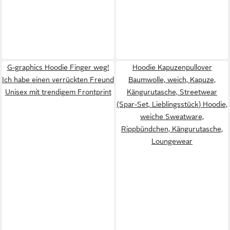
G-graphics Hoodie Finger weg!
Hoodie Kapuzenpullover
Ich habe einen verrückten Freund
Baumwolle, weich, Kapuze,
Unisex mit trendigem Frontprint
Kängurutasche, Streetwear
(Spar-Set, Lieblingsstück) Hoodie,
weiche Sweatware,
Rippbündchen, Kängurutasche,
Loungewear