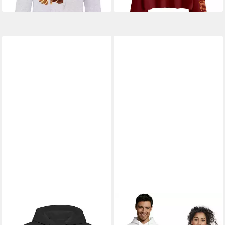
BLONDIE & BROWNIE
Hoodie
BLONDIE & BROWNIE
Hoodie
Damen Pinky and the Brain
Unisex Hoodie Pullover Pinky