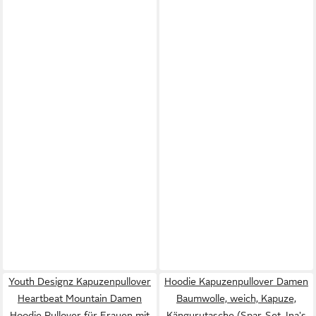
Youth Designz Kapuzenpullover
Hoodie Kapuzenpullover Damen
Heartbeat Mountain Damen
Baumwolle, weich, Kapuze,
Hoodie Pullover für Frauen mit
Kängurutasche (Spar-Set, Ina's