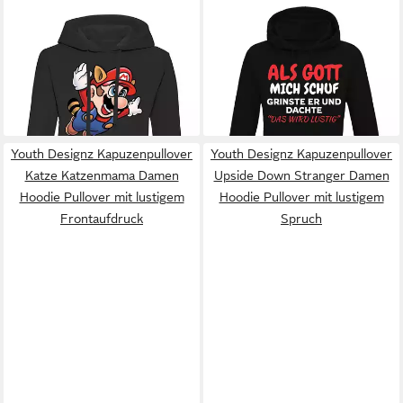
BLONDIE & BROWNIE
Hoodie
YOUTH DESIGNZ
Damen Super Mario Fligh
Kapuzenpullover Als Gott
ab 30,90 €
34,90 €
Retro Konsole Gamer Nerd
UVP
34,90 €
mich Schuf: Damen Hoodie
UVP
39,90 €
mit Kapuze
-11%
Pullover mit lustigen Fun
-13%
Aufdruck mit lustigen Motiv
+1
für Frau
Youth Designz Kapuzenpullover
Youth Designz Kapuzenpullover
Katze Katzenmama Damen
Upside Down Stranger Damen
Hoodie Pullover mit lustigem
Hoodie Pullover mit lustigem
Frontaufdruck
Spruch