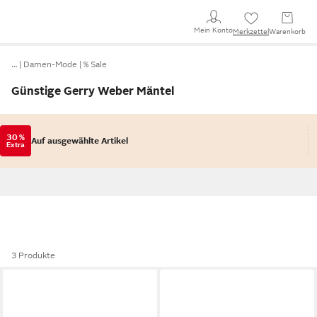
Mein Konto
Merkzettel
Warenkorb
…
Damen-Mode
% Sale
Günstige Gerry Weber Mäntel
30 %
Auf ausgewählte Artikel
Extra
3 Produkte