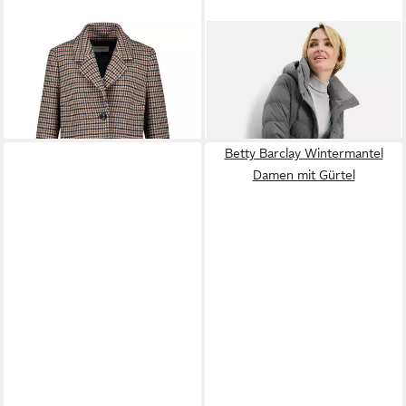
GERRY WEBER
Langmantel
FUCHS SCHMITT
MANTEL WOLLE
Steppmantel mit Kapuze
229,00 €
290,99 €
Betty Barclay Wintermantel
Damen mit Gürtel