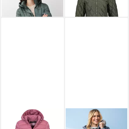
abnehmbarer Kapuze
GEOGRAPHICAL NORWAY
BARBARA LEBEK
Steppmantel Damen Herbst
Steppmantel
ab 79,00 €
160,99 €