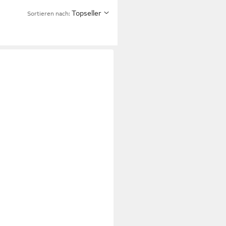
Topseller
Sortieren nach: