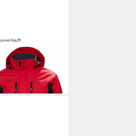
ausverkauft
LY HANSEN
Winterjacke BERG
ET (1-St)
07 €
UVP
137,00 €