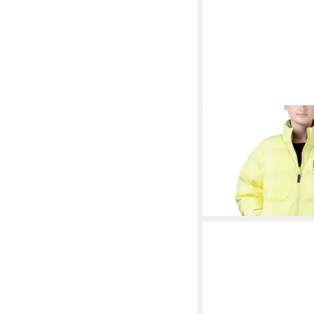
HELLY HANSEN
Wende
Hansen Urban Reversi
89,95 €
UVP
169,95 €
-47%