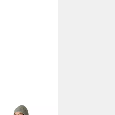
LY HANSEN
Wintermantel
e Tech Parka (wasserdicht,