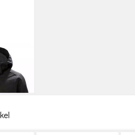
erjacke W
 (1-St)
0 €
kel