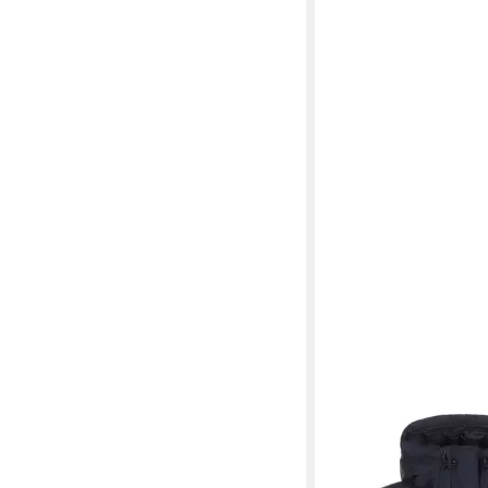
HELLY HANSEN
Funkt
Adore (1-St)