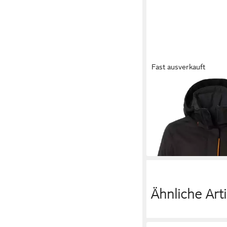
Fast ausverkauft
HELLY HANSEN
Wint
LUNA WINTER JACKET
ab 222,10 €
UVP
262,0
-15%
Ähnliche Arti