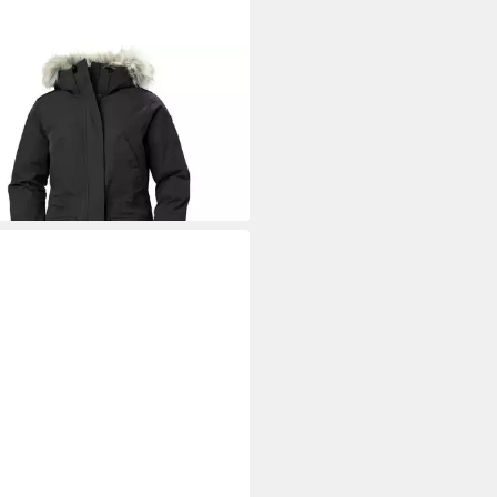
LY HANSEN
Funktionsjacke
ke W VARANGER PARKA
00 €
UVP
450,00 €
%