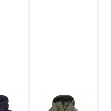
ionsjacke
HELLY HANSEN
Funktionsjacke
HEL
Jacke W ASPIRE PUFFY PARKA
Ador