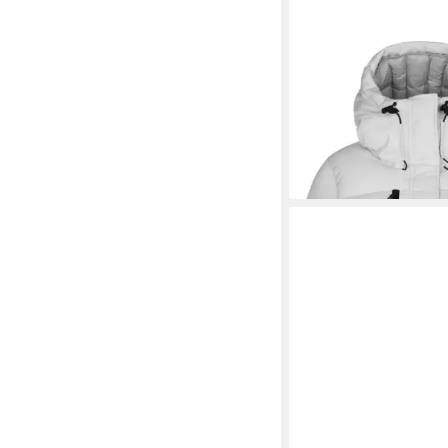
HELLY HANSEN
Wint
Adore (1-tlg)
ab 148,05 €
329,00 €
-55%