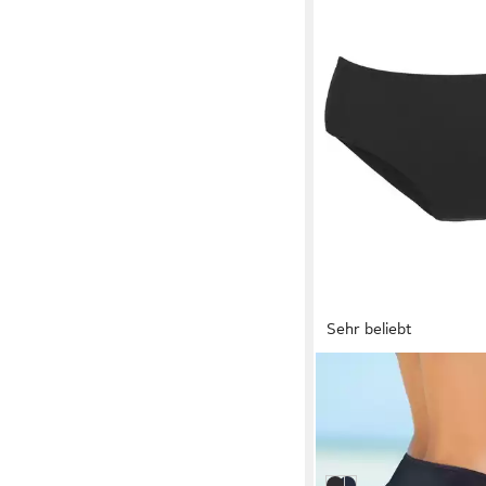
Sehr beliebt
LASCANA
Bikini-Hose
26,99 €
29,99 €
-10%
lieferbar in 3 Wochen