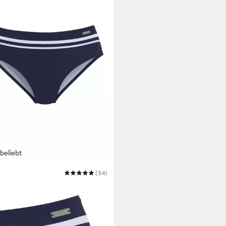
beliebt
ANA
(54)
ni-Hose Myst
9 €
37,99 €
bar in 3 Wochen