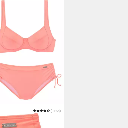
ANA
(1168)
-Bikini Annelie
9,99 €