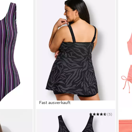
Fast ausverkauft
SHEEGO
(5)
LASC
 Softcups
Badeanzug Badekleid Ärmellos
Bügel
89,99 €
ab 5