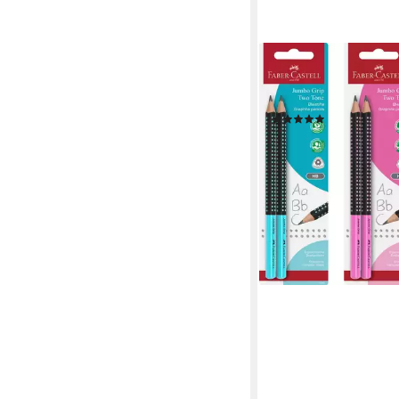
FABER-CASTELL
Bleistift Bleistift Jum
Tone
(2)
ab 4,69 €
lieferbar - in 2-3 Werktag