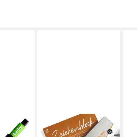
PELI
Bleis
drei