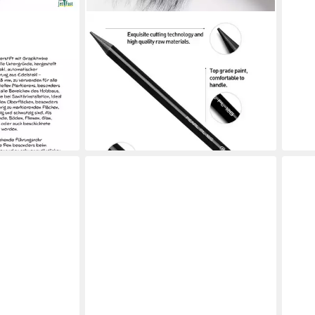
ESENG
-Fast Power Pen
Bleistift PEARL PL-12G, Graphitstifte
em robust, für
mit 12 verschiedenen Härtegraden
29,99 €
triellen
lieferbar - in 3-4 Werktagen bei dir
en bei dir