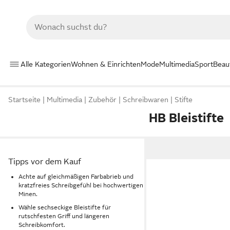
Alle Kategorien
Wohnen & Einrichten
Mode
Multimedia
Sport
Beau
Startseite
Multimedia
Zubehör
Schreibwaren
Stifte
HB Bleistifte
Tipps vor dem Kauf
Achte auf gleichmäßigen Farbabrieb und
kratzfreies Schreibgefühl bei hochwertigen
Minen.
Wähle sechseckige Bleistifte für
rutschfesten Griff und längeren
Schreibkomfort.