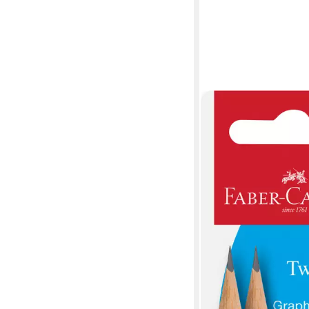
FABER-CASTELL
Bleistift Faber Castell 
2001 Two Tone HB sor
ab 3,49 €
lieferbar - in 2-3 Werktag