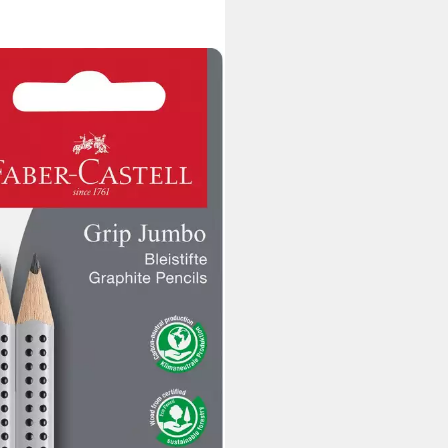
R-CASTELL
tift Bleistifte Jumbo Grip, 2
k
,69 €
rbar - in 2-3 Werktagen bei dir