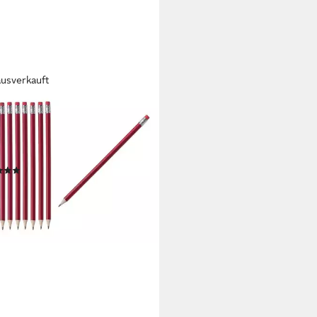
ausverkauft
MA
tift 10 Bleistifte mit Radierer /
 ohne Herstellerlogo / Farbe:
er
(1)
 €
rbar - in 2-3 Werktagen bei dir