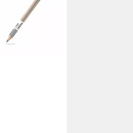
tshänder
 €
rbar - in 6-7 Werktagen bei dir