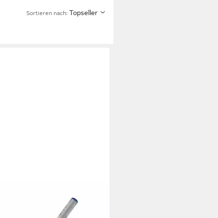
Topseller
Sortieren nach:
KAN
tift Pelikan griffix 1x Bleistift HB
eckig – für Links- &