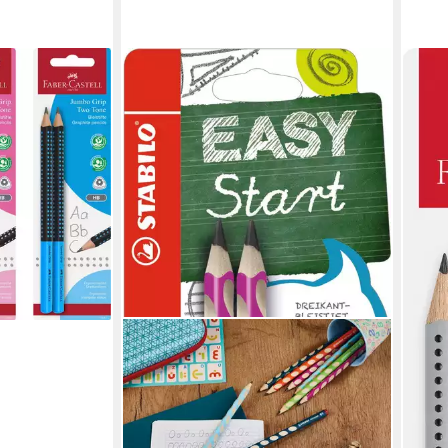
FABE
bo Grip Two
Bleis
Stüc
ab 4
liefe
en bei dir