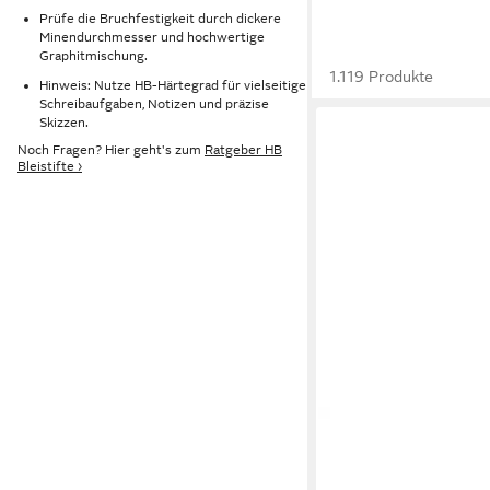
Prüfe die Bruchfestigkeit durch dickere
Minendurchmesser und hochwertige
Graphitmischung.
1.119 Produkte
Hinweis: Nutze HB-Härtegrad für vielseitige
Schreibaufgaben, Notizen und präzise
Skizzen.
Noch Fragen? Hier geht's zum
Ratgeber HB
Bleistifte ›