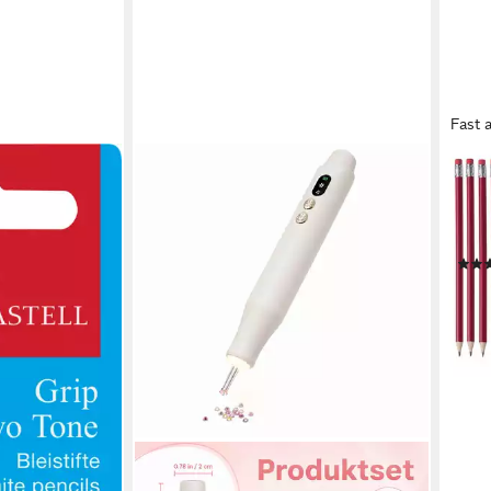
Fast 
MAC
Bleistift Grip
Bleis
t 2er Spitz
HB /
lacki
en bei dir
1,49
liefe