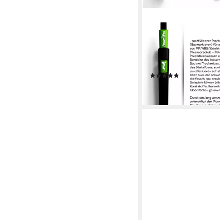
JET-FAST
Bleistift Original Jet
Markierwerkzeug, extr
alle Bereiche des indus
Markierens
(2)
14,90 €
lieferbar - in 3-4 Werktag