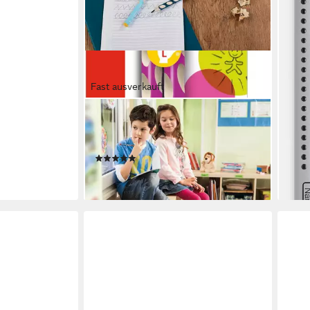
Fast ausverkauft
STABILO
Bleistift Bleistift Stabilo Easy Graph
HB
(2)
4,69 €
lieferbar - in 2-3 Werktagen bei dir