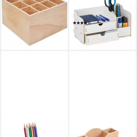
Organizer
Organizer Schreibtisch
Schreibtischorganizer holz, 12
Organizer mit Schubladen,
Fächer 18 cm x 18 cm x 10
weiß
(1)
cm
11,99 €
UVP
29,99 €
12,29 €
-60%
lieferbar - in 4-5 Werktagen bei dir
lieferbar - in 2-3 Werktagen bei dir
RELAXDAYS
VBS
Organizer Stiftehalter Hase (1
Organizer