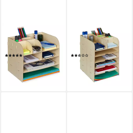
RELAXDAYS
RELAXDAYS
Organizer Schreibtisch
Organizer Schreibtisch
Organizer mit Ablagefächern,
Organizer mit Ablagefächern,
hellbraun
hellbraun
(15)
(3)
14,99 €
14,99 €
UVP
29,99 €
UVP
29,99 €
-50%
-50%
lieferbar - in 2-3 Werktagen bei dir
lieferbar - in 2-3 Werktagen bei dir