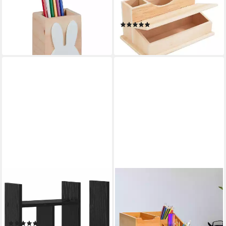
St., 1-teilig)
Schreibtischorganizer, 22 cm
9,99 €
UVP
29,99 €
x 12,5 cm
(1)
-67%
11,08 €
lieferbar - in 2-3 Werktagen bei dir
lieferbar - in 4-5 Werktagen bei dir
VIDAXL
HOMCOM
Organizer Schreibtisch
Organizer
Organizer Schwarz Eichen-
Schreibtischorganizer
Optik Holzwerkstoff (1 St)
Aufbewahrungsbox 2
(1)
Schubladen Natur