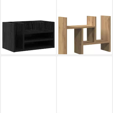
VIDAXL
VIDAXL
Organizer Schreibtisch
Mehrzweckregal 34,5 x 15,5 x
Organizer Schwarz Eichen-
35,5 cm Schreibtisch
Optik 44,5 x 24 x 25 cm (1
Organizer Eichenholz
St)
345x155x355 cm
ab 21,99 €
14,99 €
lieferbar - in 4-5 Werktagen bei dir
lieferbar - in 4-5 Werktagen bei dir