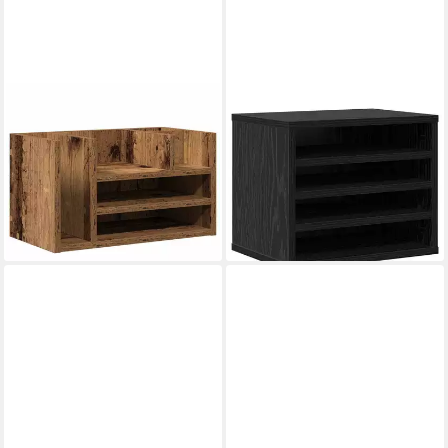
VIDAXL
VIDAXL
Mehrzweckregal 44,5 x 24 x
Organizer Schreibtisch
25 cm Regal Mehrzweckregal
Organizer Schwarz Eichen-
Holz 3 Fächer für Büro und
Optik 36 x 26 x 29,5 cm (1
Home
St)
ab 32,99 €
ab 22,99 €
lieferbar - in 4-5 Werktagen bei dir
lieferbar - in 4-5 Werktagen bei dir