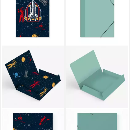
ITENGA
ITENGA
Organisationsmappe itenga
Organisationsmappe itenga
Gummizugmappe
Gummizugmappe