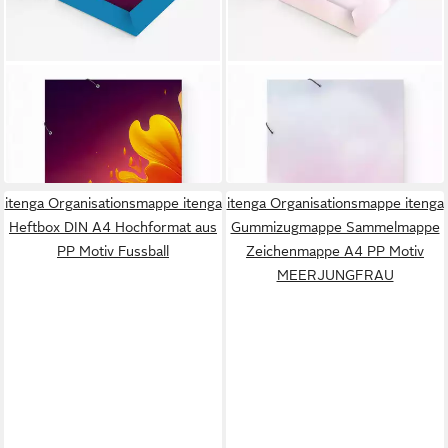
ITENGA
ITENGA
Organisationsmappe itenga
Organisationsmappe itenga
Gummizugmappe
Gummizugmappe
6,79 €
6,79 €
Sammelmappe
Sammelmappe
in 2-3 Werktagen bei dir
in 2-3 Werktagen bei dir
Zeichenmappe A4 PP Motiv
Zeichenmappe A4 PP Motiv
BUNTE WELLEN
EINHORN AQUA
itenga Organisationsmappe itenga
itenga Organisationsmappe itenga
Heftbox DIN A4 Hochformat aus
Gummizugmappe Sammelmappe
PP Motiv Fussball
Zeichenmappe A4 PP Motiv
MEERJUNGFRAU