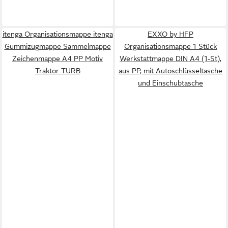
itenga Organisationsmappe itenga
EXXO by HFP
Gummizugmappe Sammelmappe
Organisationsmappe 1 Stück
Zeichenmappe A4 PP Motiv
Werkstattmappe DIN A4 (1-St),
Traktor TURB
aus PP, mit Autoschlüsseltasche
und Einschubtasche