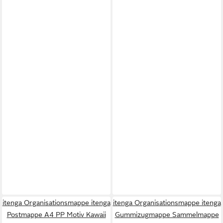
itenga Organisationsmappe itenga
itenga Organisationsmappe itenga
Postmappe A4 PP Motiv Kawaii
Gummizugmappe Sammelmappe