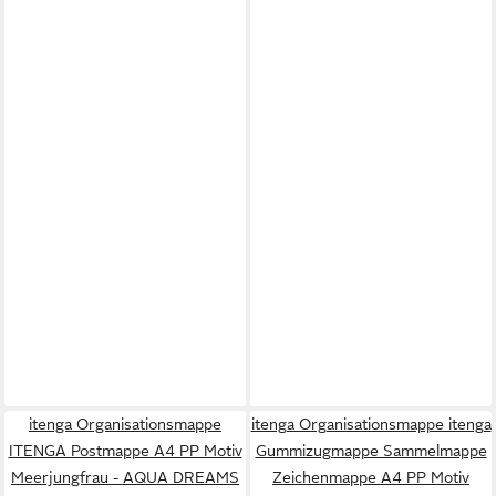
itenga Organisationsmappe
itenga Organisationsmappe itenga
ITENGA Postmappe A4 PP Motiv
Gummizugmappe Sammelmappe
Meerjungfrau - AQUA DREAMS
Zeichenmappe A4 PP Motiv