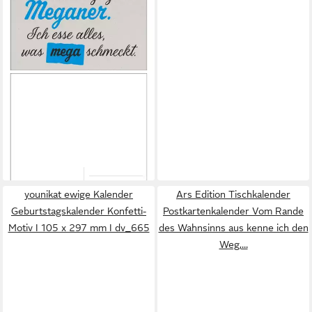
HARENBERG KALENDER VERLAG
Tischkalender Typo-Sprüche-
Kalender Postkartenkalender
2027 - Wochenkalender mit...
ab 18,90 €
lieferbar - in 3-4 Werktagen bei dir
younikat ewige Kalender
Ars Edition Tischkalender
Geburtstagskalender Konfetti-
Postkartenkalender Vom Rande
Motiv I 105 x 297 mm I dv_665
des Wahnsinns aus kenne ich den
Weg,...