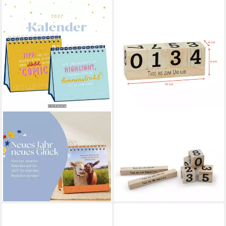
GRAFIK WERKSTATT
SPETEBO
Tischkalender Tischkalender
Countdown Kalender
2027 Nimm dir Zeit
Countdown Würfel aus Holz
12,65 €
weiß - 18 cm, Noname, Würfel
lieferbar - in 3-4 Werktagen bei dir
mit 8 Sprüchen
12,95 €
lieferbar - in 3-4 Werktagen bei dir