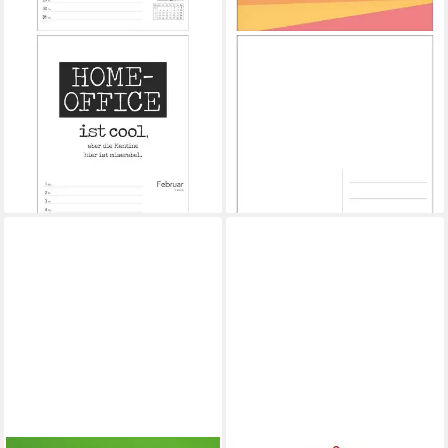
HARENBERG KALENDER VERLAG
HARENBERG KALENDER VERLAG
Wandkalender Typo-Sprüche-
Tischkalender Positive-
Kalender s/w Wochenplaner
Sprüche-Kalender
2027 - mit 53 witzigen
Postkartenkalender 2027 -
Sprüchen
mit 53 Postkarten
ab 24,95 €
ab 18,90 €
lieferbar - in 2-3 Werktagen bei dir
lieferbar - in 3-4 Werktagen bei dir