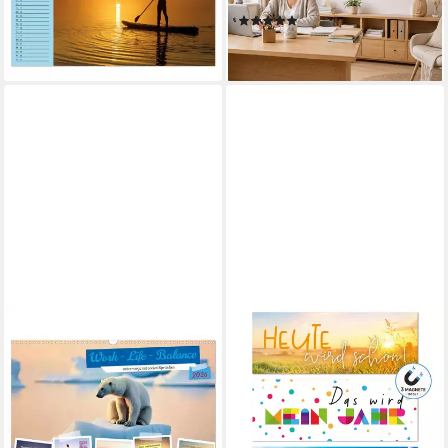
(Tischkalender...
Hergestellt in Deutschland
(1)
21,95 €
7,95 €
lieferbar - in 3-4 Werktagen bei dir
lieferbar - in 5-6 Werktagen bei dir