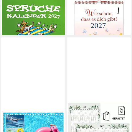
ST. BENNO VERLAG
Tischkalender Sprüche
Wandkalender Wie schön,
Abreißkalender 2027
dass es dich gibt! 2027
10,99 €
11,85 €
lieferbar - in 2-3 Werktagen bei dir
lieferbar - in 3-4 Werktagen bei dir