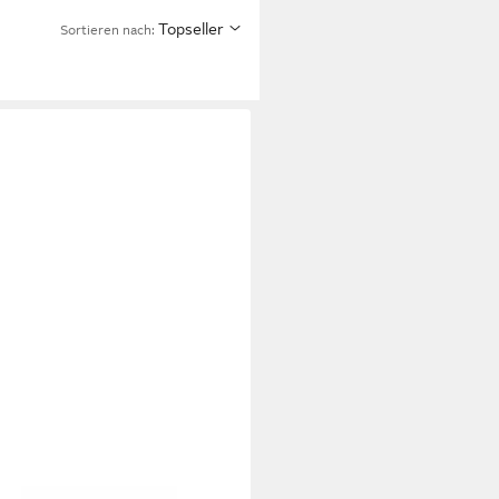
Topseller
Sortieren nach:
NSO
Rohling Intenso DVD+R 16x
 Cake Box - Datenträ.