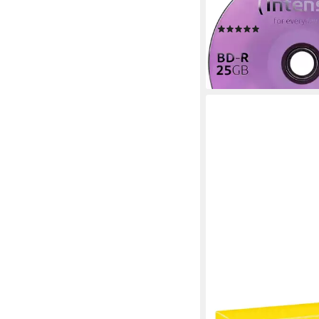
Blu-ray-Rohlinge, (6fa
(2)
23,94 €
lieferbar - in 2-3 Werktag
INTENSO