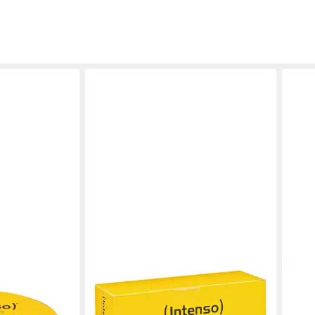
INTENSO
INTE
4,7 GB
DVD-Rohling DVD+RW, 4,7 GB,
DVD-
mehrfach beschreibbar
50er