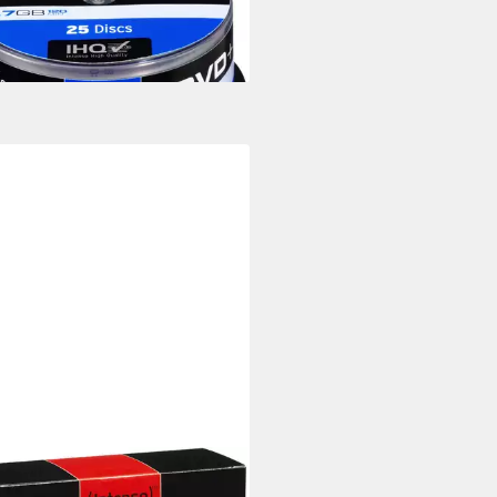
hreibbar)
6,89 €
rbar - in 2-3 Werktagen bei dir
NSO
ebook-Rucksack CD-RW