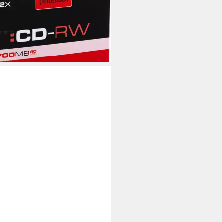
B/80 Min. 12x Speed
itable S
(1)
7,89 €
rbar - in 2-3 Werktagen bei dir
NSO