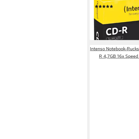
CD-Rohling CD-R, 70
(4)
ab 13,72 €
lieferbar - in 4-5 Werktag
Intenso Notebook-Rucks
R 4,7GB 16x Speed