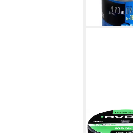
transparent/weiß
ab 34,94 €
lieferbar - in 2-3 Werktag
INTENSO
Notebook-Rucksack 
16x Speed Cake Box 