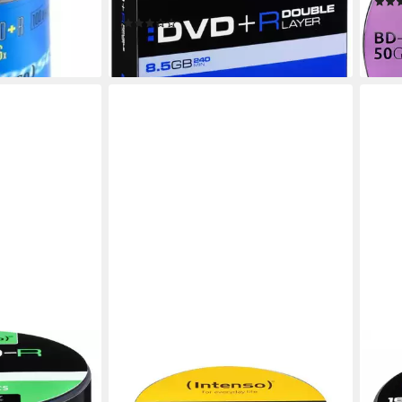
Filme.
ab 3
(2)
liefe
ab 14,99 €
en bei dir
lieferbar - in 4-5 Werktagen bei dir
INTENSO
INTE
DVD-R 4,7GB
DVD-Rohling Printable DVD-R, 4,7
Inte
100
GB, bedruckbar
exte