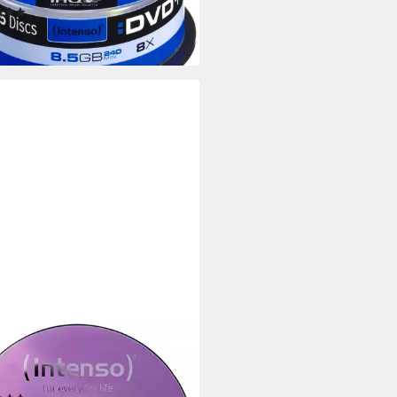
(2)
2,94 €
rbar - in 2-3 Werktagen bei dir
NSO
ray-Rohling Intenso BD-R 25 GB,
ray-Rohlinge, (6fach, 50