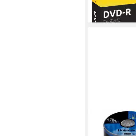
INTENSO
DVD-Rohling 411115
Rohling - 100 Stück - 