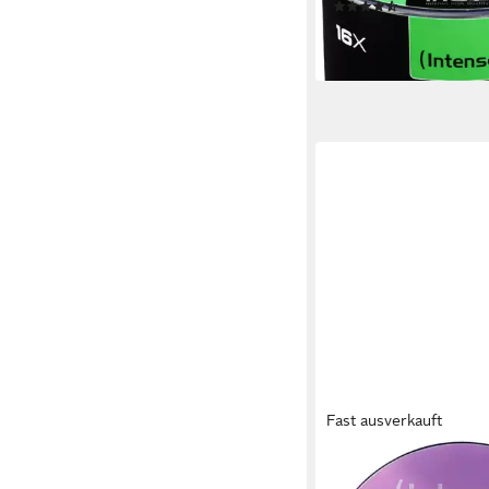
(5)
ab 34,94 €
lieferbar - in 2-3 Werktag
Fast ausverkauft
INTENSO
Blu-ray-Rohling Inten