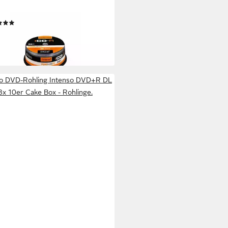
ohling Intenso CD-R 700 MB
 Cake Box - CD-R Rohlinge
(1)
9 €
rbar - in 2-3 Werktagen bei dir
so DVD-Rohling Intenso DVD+R DL
8x 10er Cake Box - Rohlinge.