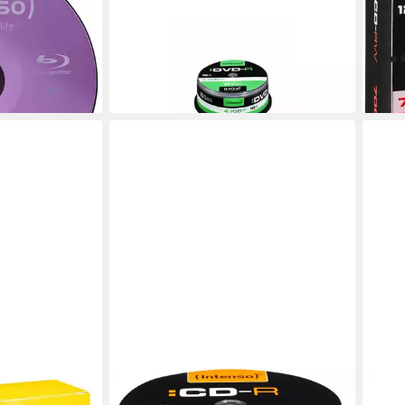
ch, 25
4,7GB 25er Cake Box Rohlinge
700M
ab 15,99 €
Rewr
lieferbar - in 3-4 Werktagen bei dir
en bei dir
ab 1
liefe
INTENSO
INTE