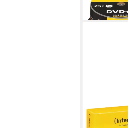
ab 12,49 €
lieferbar - in 2-3 Werktag
INTENSO
DVD-Rohling DVD-R, 
ab 14,59 €
lieferbar - in 4-5 Werktag