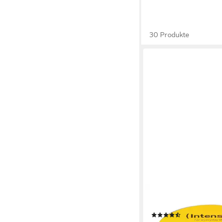
30 Produkte
INTENSO
DVD-Rohling DVD+R, 
(7)