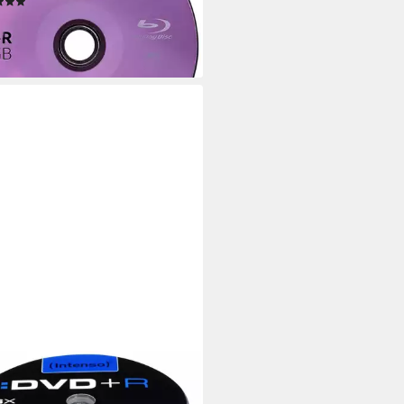
(2)
4,94 €
rbar - in 2-3 Werktagen bei dir
NSO
nso DVD+R 16x (4,7GB) - DVDs
rner Speicher (4,7 GB GB,