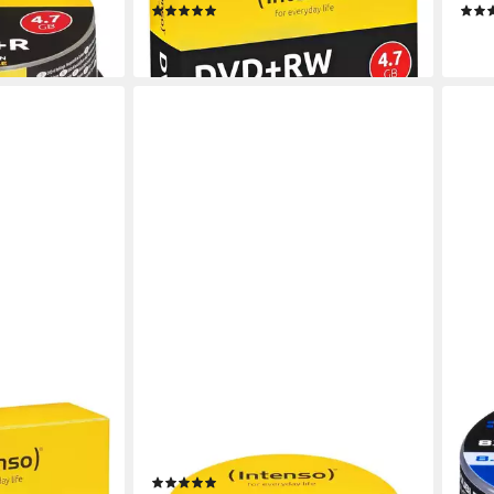
(1)
en bei dir
ab 19,89 €
ab 2
lieferbar - in 2-3 Werktagen bei dir
liefe
INTENSO
INTE
4,7 GB
DVD-Rohling DVD+R DL, 8,5 GB,
Note
beidseitig beschreibbar
08x 
en bei dir
(4)
25