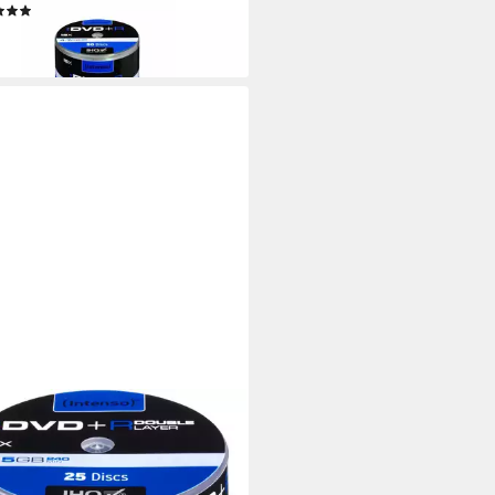
(2)
0,94 €
rbar - in 2-3 Werktagen bei dir
NSO
book-Rucksack DVD+R 8,5GB
Speed Double Layer Cake Box