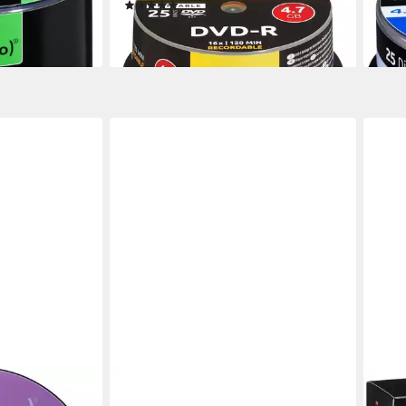
(2)
Besc
ab 15,89 €
ab 1
en bei dir
lieferbar - in 2-3 Werktagen bei dir
liefe
INTENSO
INTE
so BD-R 25 GB,
DVD-Rohling Intenso DVD-R 16x
Not