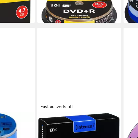
ab 10,79 €
lieferbar - in 2-3 Werktagen bei dir
ab 2
liefe
Fast ausverkauft
INTENSO
INTE
6 - DVD+R
DVD-Rohling Intenso DVD+R DL 8x
Blu-
Spindel -
(8,5GB) Rohlinge für Daten und
Blu-