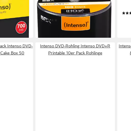
0 MB
Notebook-Rucksack CD-R
CD-R
700MB/80 Min. 52x Speed Cake
25er
Box 100
en bei dir
15,8
(3)
liefe
ab 30,94 €
lieferbar - in 2-3 Werktagen bei dir
ack Intenso DVD-
Intenso DVD-Rohling Intenso DVD+R
Inten
 Cake Box 50
Printable 10er Pack Rohlinge