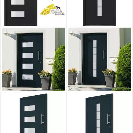
VIDAXL
VIDAXL
Haustür Haustür Aluminium
Haustür Haustür Aluminium
und PVC Anthrazit 110x210
und PVC Anthrazit 100x200
cm (1-St)
cm (1-St)
1.810,99 €
ab 1.322,99 €
lieferbar - in 6-7 Werktagen bei dir
lieferbar - in 6-7 Werktagen bei dir